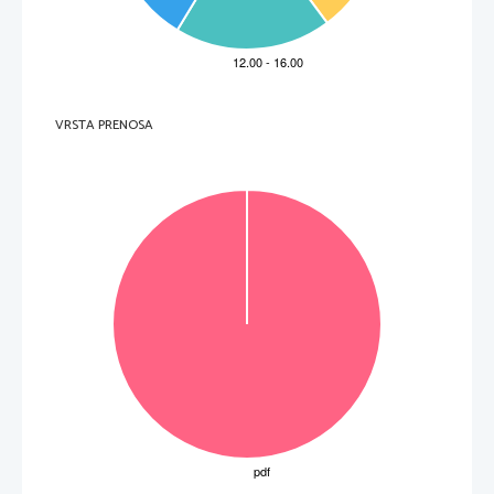
7
KANDIDATI S POSEBN
IMI POTREBAMI ..................................................31
8
LITERATURA..............................................................................................32
VRSTA PRENOSA