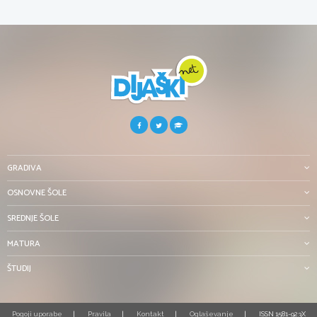
GRADIVA
OSNOVNE ŠOLE
SREDNJE ŠOLE
MATURA
ŠTUDIJ
Pogoji uporabe
Pravila
Kontakt
Oglaševanje
ISSN 1581-923X