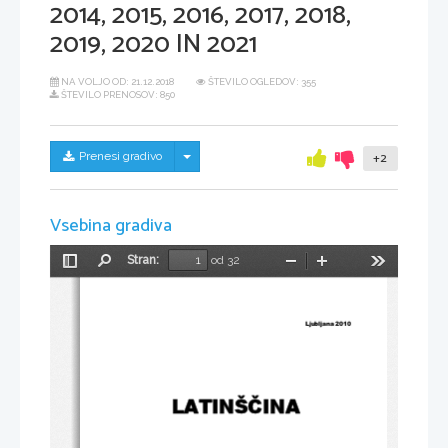
2014, 2015, 2016, 2017, 2018,
2019, 2020 IN 2021
NA VOLJO OD:
21.12.2018
ŠTEVILO OGLEDOV: 355
ŠTEVILO PRENOSOV: 850
Skrij/prikaži meni
Prenesi gradivo
+2
Vsebina gradiva
Stran:
od 32
Preklopi
Najdi
Pomanjšaj
Povečaj
Orodja
stransko
vrstico
Ljubljana 2010 
LATINŠ
Č
INA 