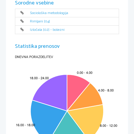
Sorodne vsebine
Sociološka metodologija
Rimljani [04]
Izločala [02] - bolezni
Statistika prenosov
DNEVNA PORAZDELITEV
KAZALO 
1
UVOD............................................................................................................5
2
IZPITNI CILJI ................................................................................................6
3
ZGRADBA IN OCENJ
EVANJE IZPITA ........................................................7
3.1
Shema izpita..........................................................................................7
3.2
Tipi nalog in oc
enjevanje.......................................................................8
3.3
Merila ocenjevanja izpita
 in posamez
nih delov.....................................9
4
IZPITNE VSEBINE 
IN CILJI .......................................................................13
4.1
Jezik ....................................................................................................13
4.2
Književnost ..........................................................................................17
4.3
Kultura in ci
vilizacija ............................................................................20
4.4
Izbor književn
ih besedi
l .......................................................................22
5
PRIMERI NALOG ZA 
PISNI IZPIT .............................................................23
5.1
Prevod .................................................................................................23
5.2
Jezik – obvladovanje oblik
oslovja in 
skladnje
.....................................25
5.3
Književnost ..........................................................................................27
6
USTNI IZPIT ...............................................................................................29
6.1
Primeri na
log .......................................................................................29