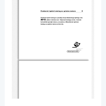
Predmetni izpitni katalog za splošno maturo
◄
Predmetni izpitni katalog se uporablja
 od spomladanskega izpitnega roka 
2012
, dokler ni dolo
č
en novi. Veljavnost kataloga za leto, v katerem 
bo kandidat opravljal maturo, je n
avedena v Maturitetnem izpitnem 
katalogu za splošno maturo za tisto leto. 