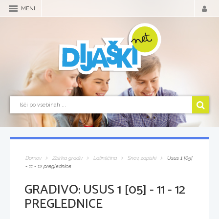
MENI
Domov
Zbirka gradiv
Latinščina
Snov, zapiski
Usus 1 [05]
- 11 - 12 preglednice
GRADIVO:
USUS 1 [05] - 11 - 12
PREGLEDNICE