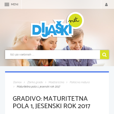
MENI
Domov
Zbirka gradiv
Madžarščina
Poklicna matura
Maturitetna pola 1, jesenski rok 2017
GRADIVO:
MATURITETNA
POLA 1, JESENSKI ROK 2017