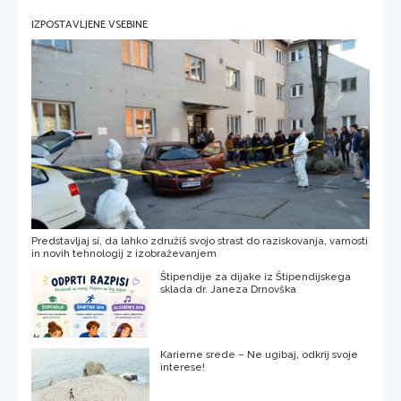
IZPOSTAVLJENE VSEBINE
Predstavljaj si, da lahko združiš svojo strast do raziskovanja, varnosti
in novih tehnologij z izobraževanjem
Štipendije za dijake iz Štipendijskega
sklada dr. Janeza Drnovška
Karierne srede – Ne ugibaj, odkrij svoje
interese!