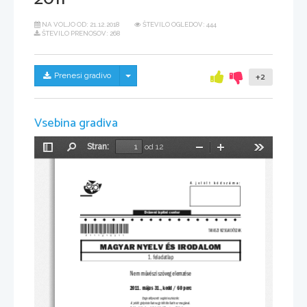
NA VOLJO OD:
21.12.2018
ŠTEVILO OGLEDOV: 444
ŠTEVILO PRENOSOV: 268
Skrij/prikaži meni
Prenesi gradivo
+2
Vsebina gradiva
Stran:
od 12
Preklopi
Najdi
Pomanjšaj
Povečaj
Orodja
stransko
vrstico
A jelölt kódszáma:
Državni izpitni center
*P111A10311*
TAVASZI VIZSGAIDŐSZAK
MAGYAR NYELV ÉS IRODALOM
1. feladatlap
Nem művészi szöveg elemzése
2011. május 31., kedd / 60 perc
Engedélyezett segédeszközök:
A jelölt golyóstollat vagy töltőtollat hoz magával.