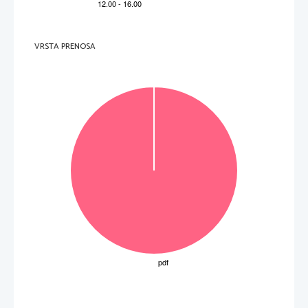
4.
−
 Gondolt rá, hogy ennyi gyerek fogja olvasni a regényét?
−
 Nem, hiszen annyira nem is nekik szántam. Ha gy
erekeknek ír az ember, sokkal komolyabban (és 
valahol persze sokkal kevésbé komolyan) kell venni 
az írói mesterséget! Sajnos a gyerekek bizonyos 
értelemben  sokkal  kritikusabbak,  mint  a  feln
ő
ttek.  Ha  az  els
ő
  három  oldal  nem  gy
ő
zi  meg  
ő
ket,  már  
rohannak is vissza a videojátékokhoz... 
5.
−
 Most is dolgozik valamin?
−
  Az  emberek  azt  hiszik,  hogy  az  írók  mindig  vakáci
óznak,  de  távolról  sem  ez  az  igazság!  Most  
egészen  karácsonyig  könyvbemutatóim  lesznek,  az
tán  pedig  ki  tudja,  mi  vár  rám.  Amennyi  id
ő
t 
VRSTA PRENOSA
mostanában  álmodozással  töltök  a  vonaton,  biztos
  vagyok  benne,  hogy  eszembe  jutnak  újabb  
érdekes mesék! 
A www.lira.hu
nyomán 