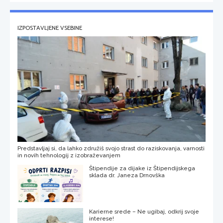
IZPOSTAVLJENE VSEBINE
Predstavljaj si, da lahko združiš svojo strast do raziskovanja, varnosti
in novih tehnologij z izobraževanjem
Štipendije za dijake iz Štipendijskega
sklada dr. Janeza Drnovška
Karierne srede – Ne ugibaj, odkrij svoje
interese!