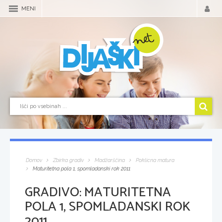
MENI
Domov
Zbirka gradiv
Madžarščina
Poklicna matura
Maturitetna pola 1, spomladanski rok 2011
GRADIVO:
MATURITETNA
POLA 1, SPOMLADANSKI ROK
2011