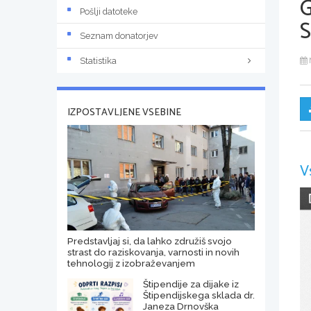
Pošlji datoteke
S
Seznam donatorjev
Statistika
IZPOSTAVLJENE VSEBINE
V
Predstavljaj si, da lahko združiš svojo
strast do raziskovanja, varnosti in novih
tehnologij z izobraževanjem
Štipendije za dijake iz
Štipendijskega sklada dr.
Janeza Drnovška