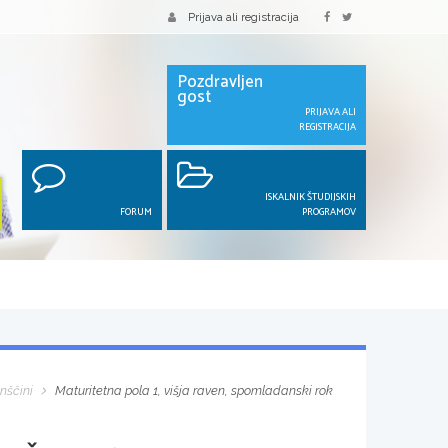
Prijava ali registracija
Pozdravljen
gost
PRIJAVA ALI
REGISTRACIJA
ISKALNIK ŠTUDIJSKIH
FORUM
PROGRAMOV
anščini
Maturitetna pola 1, višja raven, spomladanski rok