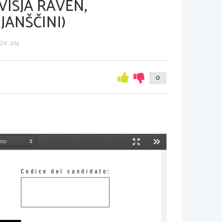
VIŠJA RAVEN,
JANŠČINI)
V: 274
0
Način
Orodja
predstavitve
Codice del candidato: