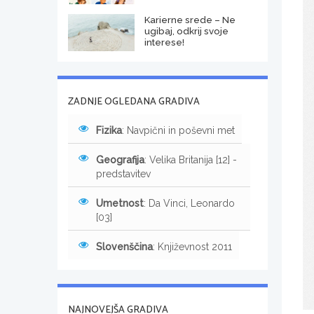
Karierne srede – Ne
ugibaj, odkrij svoje
interese!
ZADNJE OGLEDANA GRADIVA
Fizika
: Navpični in poševni met
Geografija
: Velika Britanija [12] -
predstavitev
Umetnost
: Da Vinci, Leonardo
[03]
Slovenščina
: Književnost 2011
NAJNOVEJŠA GRADIVA