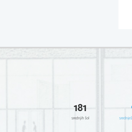
181
srednjih šol
srednje