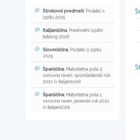
S
Strokovni predmeti
: Podatki o
izpitu 2025
Italijanščina
: Predmetni izpitni
katalog 2026
Slovenščina
: Podatki o izpitu
2025
S
Španščina
: Maturitetna pola 2,
osnovna raven, spomladanski rok
2021 (v italijanščini)
Španščina
: Maturitetna pola 1,
osnovna raven, jesenski rok 2021
(v italijanščini)