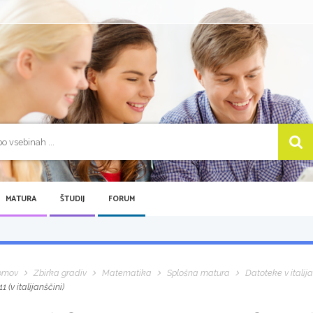
MATURA
ŠTUDIJ
FORUM
omov
Zbirka gradiv
Matematika
Splošna matura
Datoteke v italij
11 (v italijanščini)