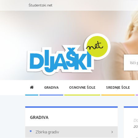
Študentski.net
GRADIVA
OSNOVNE ŠOLE
SREDNJE ŠOLE
GRADIVA
D
20
Zbirka gradiv