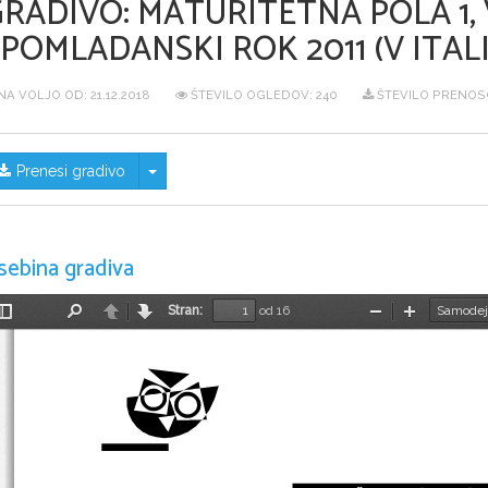
GRADIVO:
MATURITETNA POLA 1, 
POMLADANSKI ROK 2011 (V ITALI
NA VOLJO OD:
21.12.2018
ŠTEVILO OGLEDOV: 240
ŠTEVILO PRENOSO
Skrij/prikaži meni
Prenesi gradivo
sebina gradiva
Stran:
od 16
Preklopi
Najdi
Nazaj
Naprej
Pomanjšaj
Povečaj
stransko
vrstico