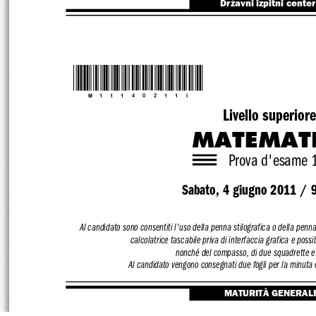
Državni izpitni center
*M11140211I*
Livello superior
MATEMAT
Prova d'esame 
Sabato, 4 giugno 2011 / 9
Al candidato sono consentiti l'uso de
lla penna stilografica o della penn
calcolatrice tascabile priva di interfaccia grafica e possib
nonché del compasso, di due 
squadrette e 
Al candidato vengono consegnati due fogli pe
r la minuta
MATURITÀ GENERAL