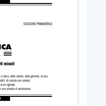
SESSIONE PRIMAVERILE
e
ICA
1
0 minuti
a a sfera, della matita, della gomma, di una
ilità  di calcolo con simboli,
di un righello.
 e una scheda di valutazione.
E