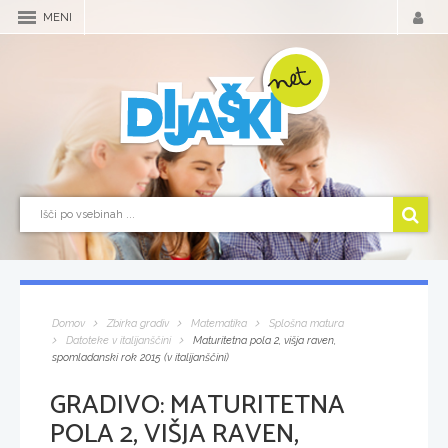
MENI
Domov
Zbirka gradiv
Matematika
Splošna matura
Datoteke v italijanščini
Maturitetna pola 2, višja raven,
spomladanski rok 2015 (v italijanščini)
GRADIVO:
MATURITETNA
POLA 2, VIŠJA RAVEN,