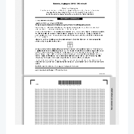
*M15140212I02*
2/16 
Scientia  Est  Potentia  Scientia  Est  Po
tentia  Scientia  Est  Potentia  Scientia
  Est  Potentia  Scientia  Est  Potentia
Scientia  Est  Potentia  Scientia  Est  Po
tentia  Scientia  Est  Potentia  Scientia
  Est  Potentia  Scientia  Est  Potentia
Scientia  Est  Potentia  Scientia  Est  Po
tentia  Scientia  Est  Potentia  Scientia
  Est  Potentia  Scientia  Est  Potentia
Scientia  Est  Potentia  Scientia  Est  Po
tentia  Scientia  Est  Potentia  Scientia
  Est  Potentia  Scientia  Est  Potentia
Scientia  Est  Potentia  Scientia  Est  Po
tentia  Scientia  Est  Potentia  Scientia
  Est  Potentia  Scientia  Est  Potentia
Scientia  Est  Potentia  Scientia  Est  Po
tentia  Scientia  Est  Potentia  Scientia
  Est  Potentia  Scientia  Est  Potentia
Scientia  Est  Potentia  Scientia  Est  Po
tentia  Scientia  Est  Potentia  Scientia
  Est  Potentia  Scientia  Est  Potentia
Scientia  Est  Potentia  Scientia  Est  Po
tentia  Scientia  Est  Potentia  Scientia
  Est  Potentia  Scientia  Est  Potentia
Scientia  Est  Potentia  Scientia  Est  Po
tentia  Scientia  Est  Potentia  Scientia
  Est  Potentia  Scientia  Est  Potentia
Scientia  Est  Potentia  Scientia  Est  Po
tentia  Scientia  Est  Potentia  Scientia
  Est  Potentia  Scientia  Est  Potentia
Scientia  Est  Potentia  Scientia  Est  Po
tentia  Scientia  Est  Potentia  Scientia
  Est  Potentia  Scientia  Est  Potentia
Scientia  Est  Potentia  Scientia  Est  Po
tentia  Scientia  Est  Potentia  Scientia
  Est  Potentia  Scientia  Est  Potentia
Scientia  Est  Potentia  Scientia  Est  Po
tentia  Scientia  Est  Potentia  Scientia
  Est  Potentia  Scientia  Est  Potentia
Scientia  Est  Potentia  Scientia  Est  Po
tentia  Scientia  Est  Potentia  Scientia
  Est  Potentia  Scientia  Est  Potentia
Scientia  Est  Potentia  Scientia  Est  Po
tentia  Scientia  Est  Potentia  Scientia
  Est  Potentia  Scientia  Est  Potentia
Scientia  Est  Potentia  Scientia  Est  Po
tentia  Scientia  Est  Potentia  Scientia
  Est  Potentia  Scientia  Est  Potentia
Scientia  Est  Potentia  Scientia  Est  Po
tentia  Scientia  Est  Potentia  Scientia
  Est  Potentia  Scientia  Est  Potentia
Scientia  Est  Potentia  Scientia  Est  Po
tentia  Scientia  Est  Potentia  Scientia
  Est  Potentia  Scientia  Est  Potentia
Scientia  Est  Potentia  Scientia  Est  Po
tentia  Scientia  Est  Potentia  Scientia
  Est  Potentia  Scientia  Est  Potentia
Scientia  Est  Potentia  Scientia  Est  Po
tentia  Scientia  Est  Potentia  Scientia
  Est  Potentia  Scientia  Est  Potentia
Scientia  Est  Potentia  Scientia  Est  Po
tentia  Scientia  Est  Potentia  Scientia
  Est  Potentia  Scientia  Est  Potentia
Scientia  Est  Potentia  Scientia  Est  Po
tentia  Scientia  Est  Potentia  Scientia
  Est  Potentia  Scientia  Est  Potentia
Scientia  Est  Potentia  Scientia  Est  Po
tentia  Scientia  Est  Potentia  Scientia
  Est  Potentia  Scientia  Est  Potentia
Scientia  Est  Potentia  Scientia  Est  Po
tentia  Scientia  Est  Potentia  Scientia
  Est  Potentia  Scientia  Est  Potentia
Scientia  Est  Potentia  Scientia  Est  Po
tentia  Scientia  Est  Potentia  Scientia
  Est  Potentia  Scientia  Est  Potentia
Scientia  Est  Potentia  Scientia  Est  Po
tentia  Scientia  Est  Potentia  Scientia
  Est  Potentia  Scientia  Est  Potentia
Scientia  Est  Potentia  Scientia  Est  Po
tentia  Scientia  Est  Potentia  Scientia
  Est  Potentia  Scientia  Est  Potentia
Scientia  Est  Potentia  Scientia  Est  Po
tentia  Scientia  Est  Potentia  Scientia
  Est  Potentia  Scientia  Est  Potentia
Scientia  Est  Potentia  Scientia  Est  Po
tentia  Scientia  Est  Potentia  Scientia
  Est  Potentia  Scientia  Est  Potentia
Scientia  Est  Potentia  Scientia  Est  Po
tentia  Scientia  Est  Potentia  Scientia
  Est  Potentia  Scientia  Est  Potentia
Scientia  Est  Potentia  Scientia  Est  Po
tentia  Scientia  Est  Potentia  Scientia
  Est  Potentia  Scientia  Est  Potentia
Scientia  Est  Potentia  Scientia  Est  Po
tentia  Scientia  Est  Potentia  Scientia
  Est  Potentia  Scientia  Est  Potentia
Scientia  Est  Potentia  Scientia  Est  Po
tentia  Scientia  Est  Potentia  Scientia
  Est  Potentia  Scientia  Est  Potentia