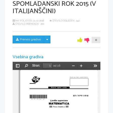
SPOMLADANSKI ROK 2015 (V
ITALIJANŠČINI)
NA VOLJO OD:
21.12.2018
ŠTEVILO OGLEDOV: 142
ŠTEVILO PRENOSOV: 200
Skrij/prikaži meni
Prenesi gradivo
0
Vsebina gradiva
Stran:
od 16
Preklopi
Najdi
Pomanjšaj
Povečaj
Orodja
stransko
vrstico
*M15140212I*