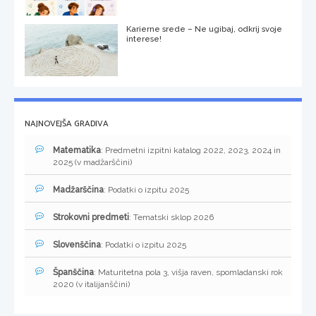
Karierne srede – Ne ugibaj, odkrij svoje
interese!
NAJNOVEJŠA GRADIVA
Matematika
: Predmetni izpitni katalog 2022, 2023, 2024 in
2025 (v madžarščini)
Madžarščina
: Podatki o izpitu 2025
Strokovni predmeti
: Tematski sklop 2026
Slovenščina
: Podatki o izpitu 2025
Španščina
: Maturitetna pola 3, višja raven, spomladanski rok
2020 (v italijanščini)