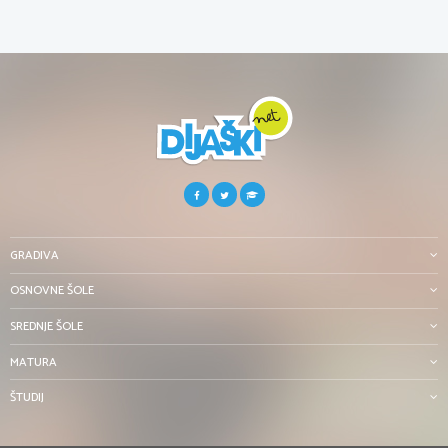
GRADIVA
OSNOVNE ŠOLE
SREDNJE ŠOLE
MATURA
ŠTUDIJ