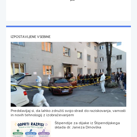
IZPOSTAVLJENE VSEBINE
Predstavljaj si, da lahko združiš svojo strast do raziskovanja, varnosti
in novih tehnologij z izobraževanjem
Štipendije za dijake iz Štipendijskega
sklada dr. Janeza Drnovška