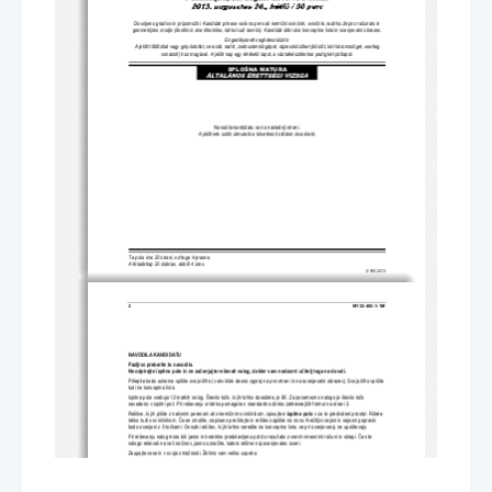
Dovoljeno gradivo in pripomo
č
ki: Kandidat prinese nalivno pero ali kemi
č
ni svin
č
nik, svin
č
nik, radirko, žepno ra
č
unalo in 
geometrijsko orodje (šestilo in dva trikotnika, lahko tudi ra
vnilo). Kandidat dobi dva konceptna 
lista in ocenjevalni obrazec. 
Engedélyezett segédeszközök:
A jelölt tölt
ő
tollat vagy golyóstollat, ceruzát, radír
t, zsebszámológépet, rajzeszközöket (körz
ő
t, két háromszöget, esetleg 
vonalzót) hoz magával. A jelölt kap egy értékel
ő
 lapot, a vázlatkészítéshez pedig két pótlapot.
SPLOŠNA MATURA
Navodila kandidatu so na naslednji strani.
A jelöltnek szóló útmutató a következ
ő
 oldalon olvasható.
Ta pola ima 20 strani, od tega 4 prazne. 
A feladatlap 20 oldalas, ebb
ő
l 4 üres. 
© RIC 2013
2 
M132-402-1-1M 
NAVODILA KANDIDATU 
Pazljivo preberite ta navodila. 
Ne odpirajte izpitne pole in ne za
č
enjajte reševati nalog, dokler vam nadzorni u
č
itelj tega ne dovoli. 
Prilepite kodo oziroma vpišite svojo šifro (v okvir
č
ek desno zgoraj na prvi strani in na oc
enjevalni obrazec). Svojo šifro vpišite 
tudi na konceptna lista. 
Izpitna pola vsebuje 12 kratkih nalog. Število to
č
k, ki jih lahko dosežete, je 80. Za posamezno nalogo je število to
č
k 
navedeno v izpitni poli. Pri reševanju si lahko pomagate 
s standardno zbirko zahtevnejših formul na strani 3. 
Rešitve, ki jih pišite z nalivnim peresom ali s kemi
č
nim svin
č
nikom, vpisujte 
v izpitno polo
 v za to predvideni prostor. Rišete 
lahko tudi s svin
č
nikom. 
Č
e se zmotite, napisano pre
č
rtajte in rešitev zapišite na novo. Ne
č
itljivi zapisi in nejasni popravki 
bodo ocenjeni z 0 to
č
kami. Osnutki rešitev, ki jih lahko naredite na 
konceptna lista, se pri ocenjevanju ne upoštevajo. 
Pri reševanju nalog mora biti jasno in korektno predstavljena pot do rezultata z vsemi vmesnimi ra
č
uni in sklepi. 
Č
e ste 
nalogo reševali na ve
č
 na
č
inov, jasno ozna
č
ite, katero rešitev naj ocenjevalec oceni. 
Zaupajte vase in v svoje zmožnosti. Želimo vam veliko uspeha. 