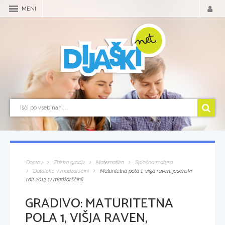
MENI
Domov
Zbirka gradiv
Matematika
Splošna matura
Datoteke v madžarščini
Maturitetna pola 1, višja raven, jesenski
rok 2013 (v madžarščini)
GRADIVO:
MATURITETNA
POLA 1, VIŠJA RAVEN,