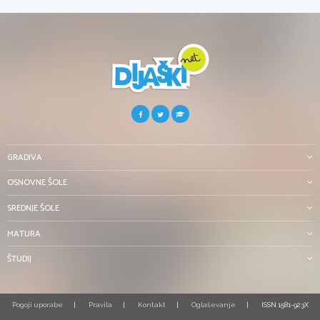
GRADIVA
OSNOVNE ŠOLE
SREDNJE ŠOLE
MATURA
ŠTUDIJ
Pogoji uporabe
Pravila
Kontakt
Oglaševanje
ISSN 1581-923X