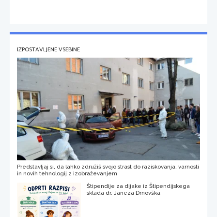
IZPOSTAVLJENE VSEBINE
Predstavljaj si, da lahko združiš svojo strast do raziskovanja, varnosti
in novih tehnologij z izobraževanjem
Štipendije za dijake iz Štipendijskega
sklada dr. Janeza Drnovška