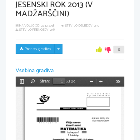
JESENSKI ROK 2013 (V
MADŽARŠČINI)
NA VOLJO OD:
21.12.2018
ŠTEVILO OGLEDOV: 255
ŠTEVILO PRENOSOV: 276
Skrij/prikaži meni
Prenesi gradivo
0
Vsebina gradiva
Stran:
od 20
Preklopi
Najdi
Pomanjšaj
Povečaj
Orodja
stransko
vrstico
Šifra kandidata:
A jelölt kódszáma:
Državni  izpitni  center
JESENSKI IZPITNI ROK
*M13240211M*
Ő
SZI VIZSGAID
Ő
SZAK
Višja raven
Izpitna pola 1
1. feladatlap
Ponedeljek, 26. avgust
 2013 / 
90 minut