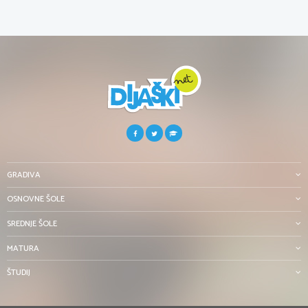
GRADIVA
OSNOVNE ŠOLE
SREDNJE ŠOLE
MATURA
ŠTUDIJ