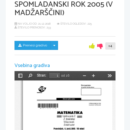
SPOMLADANSKI ROK 2005 (V
MADŽARŠČINI)
NA VOLJO OD:
21.12.2018
ŠTEVILO OGLEDOV: 225
ŠTEVILO PRENOSOV: 233
Skrij/prikaži meni
Prenesi gradivo
+4
Vsebina gradiva
Stran:
od 16
Preklopi
Najdi
Pomanjšaj
Povečaj
Orodja
stransko
[ifra kandidata:
vrstico
A je lölt k ódsz áma :
Dr`avni izpitni center
SPOMLADANSKI ROK
*M05140212M*
TAV ASZI IDŐSZAK
MATEMATIKA
Izpitna pola 2
2. feladatlap
Vi{ja raven
Emelt szint
Ponedeljek, 6. junij 2005 / 90 minut