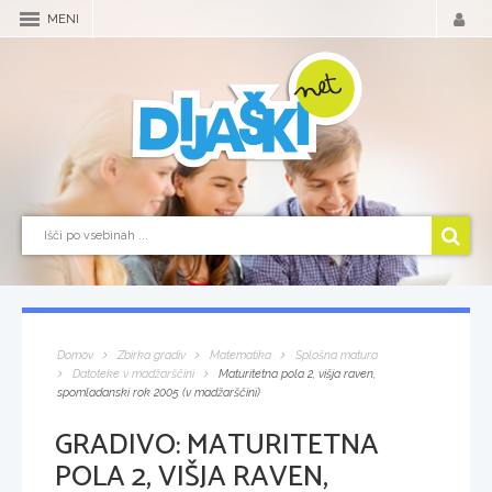
MENI
Domov
Zbirka gradiv
Matematika
Splošna matura
Datoteke v madžarščini
Maturitetna pola 2, višja raven,
spomladanski rok 2005 (v madžarščini)
GRADIVO:
MATURITETNA
POLA 2, VIŠJA RAVEN,