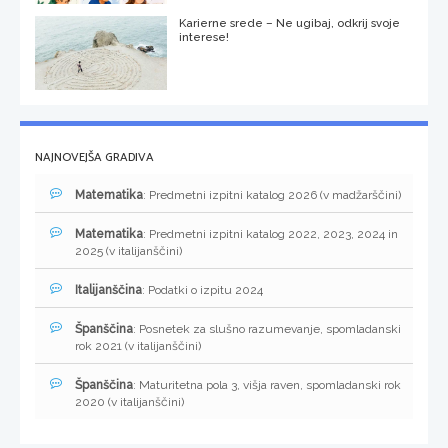
Karierne srede – Ne ugibaj, odkrij svoje
interese!
NAJNOVEJŠA GRADIVA
Matematika
: Predmetni izpitni katalog 2026 (v madžarščini)
Matematika
: Predmetni izpitni katalog 2022, 2023, 2024 in
2025 (v italijanščini)
Italijanščina
: Podatki o izpitu 2024
Španščina
: Posnetek za slušno razumevanje, spomladanski
rok 2021 (v italijanščini)
Španščina
: Maturitetna pola 3, višja raven, spomladanski rok
2020 (v italijanščini)