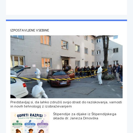
IZPOSTAVLJENE VSEBINE
Predstavljaj si, da lahko združiš svojo strast do raziskovanja, varnosti
in novih tehnologij z izobraževanjem
Štipendije za dijake iz Štipendijskega
sklada dr. Janeza Drnovška