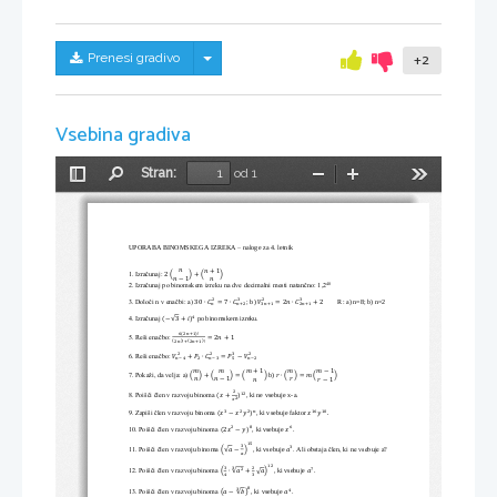
Skrij/prikaži meni
Prenesi gradivo
+2
Vsebina gradiva
Stran:
od 1
Preklopi
Najdi
Pomanjšaj
Povečaj
Orodja
stransko
vrstico
UPORABA BINOMSKEGA IZREKA 
–
naloge za 4. letnik
푛
푛
+
1
1. Izračunaj: 
2
(
)
+
(
)
푛
−
1
푛
40
2. Izračunaj po binomskem izreku na dve decimalni mesti natančno: 1,2
3
3
2
2
3. Določi n v enačbi: a) 
; b) 
R: a) n=8; b) n=2
30
∙
퐶
=
7
∙
퐶
푉
=
2
푛
∙
퐶
+
2
푛
푛
+
2
3
푛
+
1
2
푛
+
1
4
4. Izračunaj 
po binomskem izreku. 
(
−
3
+
푖
)
√
(
)
6
2
푛
+
1
!
5. Reši enačbo: 
=
2
푛
+
1
(
)
(
)
2
푛
!
+
2
푛
+
1
!
3
2
2
2
6. Reši enačbo: 
푉
+
푃
∙
퐶
=
푃
−
푉
2
푛
−
4
푛
−
3
푛
−
2
5
푚
푚
푚
푚
+
1
푚
−
1
7. Pokaži, da velja: a) 
b) 
(
)
+
(
)
=
(
)
푟
∙
(
)
=
푚
(
)
푛
푛
−
1
푟
푛
푟
−
1
2
12
8. Poišči člen v razvoju binoma 
, ki ne vsebuje x
-
a. 
(
푥
+
)
2
푥
3
2
2
푛
16
10
9. Zapiši člen v razvoju binoma 
, ki vsebuje faktor 
(
)
푥
−
푥
푦
푥
푦
.
2
8
6
10. Poišči člen v razvoju binoma 
, ki vsebuje 
.
(
)
2
푥
−
푦
푥
15
3
3
11. Poišči člen v r
azv
o
ju binoma 
, ki vsebuje 
. Ali obstaja člen, ki ne vsebuje a?
(
푎
−
)
푎
√
푎
12
3
2
3
7
12. Poišči člen v razvoju binoma 
, ki vsebuje 
.
2
(
∙
√
푎
+
푎
)
푎
√
4
3
8
3
4
13. Poišči člen v razvoju binoma 
, ki vsebuje 
.
(
푎
−
푏
)
푎
√