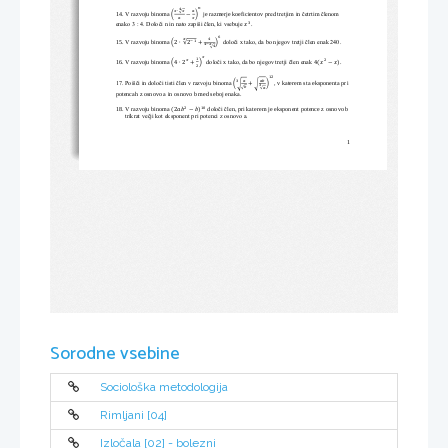
푛
4
푥
∙
푥
푎
√
14. V razvoju binoma 
je razmerje k
oefic
ientov 
pred tretjim in četrtim členom 
(
−
)
푎
푥
3
enako 3 : 4. Določi n in nato zapiši člen, ki vsebuje 
.
푥
6
4
푥
15. V razvoju binoma 
določi x tako, da bo njegov tretji člen enak 240. 
−
1
(
2
∙
√
2
+
)
4
−
푥
4
√
푥
1
푥
2
16. V razvoju binoma 
določi x tako, da bo njegov tretji člen enak 
.
(
4
∙
2
+
)
4
(
푥
−
푥
)
2
12
푎
푎푏
3
17. Poišči in določi tisti člen v razvoju binoma 
, v katerem sta eksponenta pri 
(
+
)
√
√
3
푏
√
푎
√
potencah z osnovo a in osnovo b med seboj enaka. 
2
10
18. V razvoju binoma 
določi člen, pri ka
terem je eksponent potence z osnovo b 
(
)
2
푎푏
−
푏
trikrat večji kot eksponent pri potenci z osnovo a.
1
Sorodne vsebine
Sociološka metodologija
Rimljani [04]
Izločala [02] - bolezni