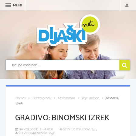
MENI
Domov
Zbirka gradiv
Matematika
Vaje, naloge
Binomski
izrek
GRADIVO:
BINOMSKI IZREK
NA VOLJO OD:
21.12.2018
ŠTEVILO OGLEDOV: 2313
ŠTEVILO PRENOSOV: 1052