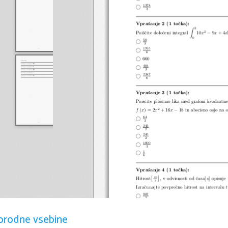
www.Exer
1378
©
3
Vpraˇsanje 2 (1 toˇcka):
2
∫
2
−
Poiˇsˇcite doloˇceni integral
10
x
9
x
+ 4
d
0
50
©
3
1765
©
6
©
660
404
©
3
2387
©
6
Vpraˇsanje 3 (1 toˇcka):
Poiˇsˇcite ploˇsˇcino lika med grafom kvadratne
2
−
f
(
x
) = 2
x
+ 16
x
18 in abscisno osjo na 
64
©
3
343
©
2
243
©
2
1000
©
3
1
©
6
Vpraˇsanje 4 (1 toˇcka):
m
[
]
Hitrost
, v odvisnosti od ˇcasa[ s] opisuje
s
Izraˇcunajte povpreˇcno hitrost na intervalu
t
987
©
2
171
©
2
©
41
orodne vsebine
©
52