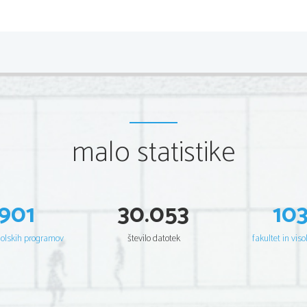
malo statistike
901
30.053
10
šolskih programov
število datotek
fakultet in viso