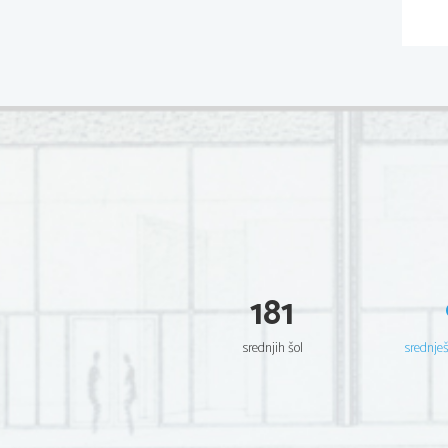
181
srednjih šol
srednje