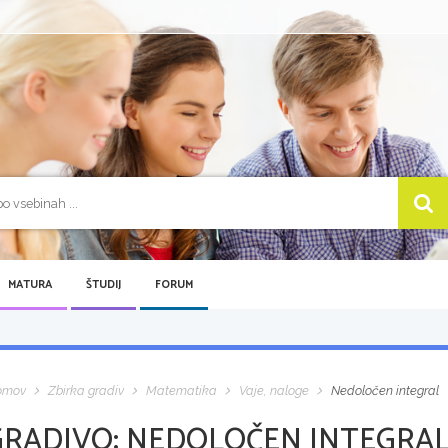
MATURA
ŠTUDIJ
FORUM
omov
Zbirka gradiv
Matematika
Vaje, naloge
Nedoločen integral
GRADIVO:
NEDOLOČEN INTEGRA