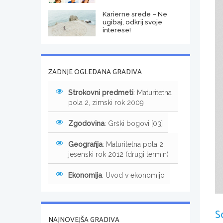
Karierne srede – Ne
ugibaj, odkrij svoje
interese!
ZADNJE OGLEDANA GRADIVA
Strokovni predmeti
: Maturitetna
pola 2, zimski rok 2009
Zgodovina
: Grški bogovi [03]
Geografija
: Maturitetna pola 2,
jesenski rok 2012 (drugi termin)
Ekonomija
: Uvod v ekonomijo
S
NAJNOVEJŠA GRADIVA