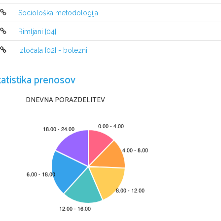
©
31
Sociološka metodologija
Vpraˇsanje 5 (1 toˇcka):
3
∫
3
Poiˇsˇcite doloˇceni integral
5
x
+
x
+ 6
dx
Rimljani [04]
0
Izločala [02] - bolezni
tatistika prenosov
DNEVNA PORAZDELITEV