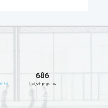
3
686
kih šol
študijskih programov