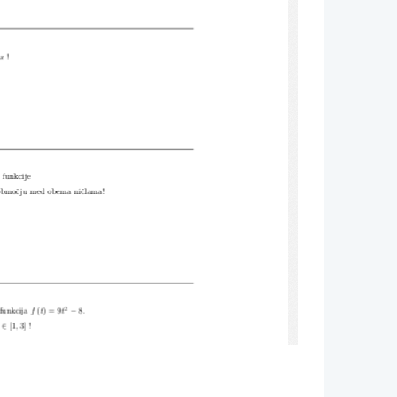
cise-Math.com
x
!
 funkcije
obmoˇcju med obema niˇclama!
2
−
 funkcija
f
(
t
) = 9
t
8
.
∈
[1
,
3] !