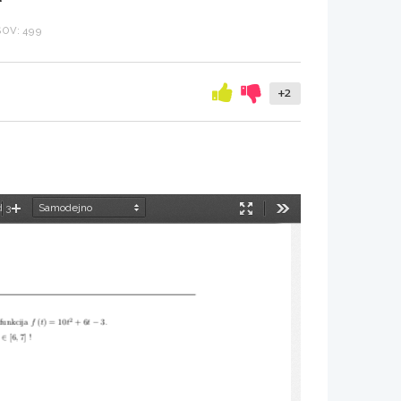
OV: 499
+2
d 3
manjšaj
Povečaj
Način
Orodja
predstavitve
2
−
 funkcija
f
(
t
) = 10
t
+ 6
t
3
.
∈
[6
,
7] !