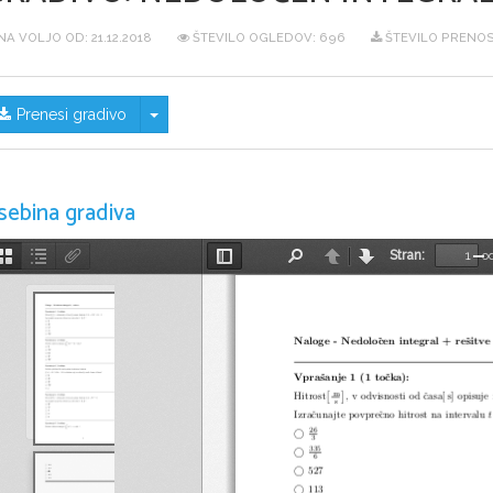
NA VOLJO OD:
21.12.2018
ŠTEVILO OGLEDOV: 696
ŠTEVILO PRENOS
Skrij/prikaži meni
Prenesi gradivo
sebina gradiva
Stran:
o
Sličice
Oris
Priponke
Preklopi
Najdi
Nazaj
Naprej
Po
dokumenta
stransko
vrstico
Naloge - Nedoloˇcen integral + reˇsitve
Vpraˇsanje 1 (1 toˇcka):
m
[
]
Hitrost
, v odvisnosti od ˇcasa[ s] opisuje
s
Izraˇcunajte povpreˇcno hitrost na intervalu
t
26
©
3
335
©
6
©
527
©
113