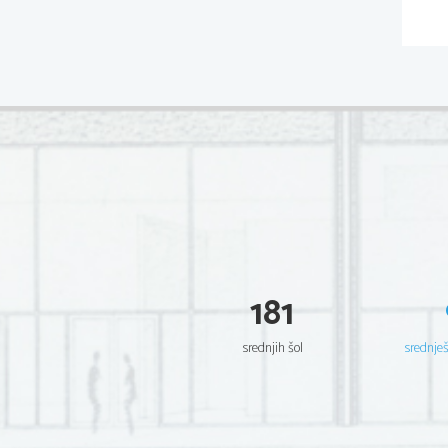
181
srednjih šol
srednje