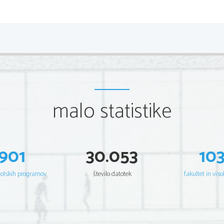
malo statistike
901
30.053
10
šolskih programov
število datotek
fakultet in viso