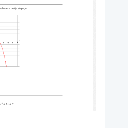
cise-Math.com
 polinoma tretje stopnje.
2
x
+ 7
x
+ 7
.