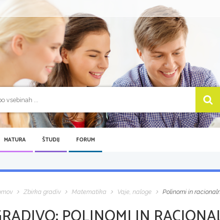
MATURA
ŠTUDIJ
FORUM
omov
Zbirka gradiv
Matematika
Vaje, naloge
Polinomi in racional
GRADIVO:
POLINOMI IN RACIONA