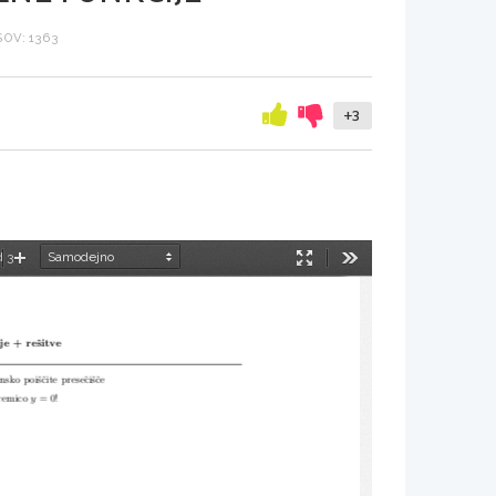
OV: 1363
+3
d 3
manjšaj
Povečaj
Način
Orodja
predstavitve
e + reˇsitve
sko poiˇsˇcite preseˇciˇsˇce
remico
y
= 0!