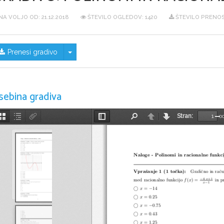
NA VOLJO OD:
21.12.2018
ŠTEVILO OGLEDOV: 1420
ŠTEVILO PRENOS
Skrij/prikaži meni
Prenesi gradivo
sebina gradiva
Stran:
o
Sličice
Oris
Priponke
Preklopi
Najdi
Nazaj
Naprej
Po
dokumenta
stransko
vrstico
Naloge - Polinomi in racionalne funkcij
Vpraˇsanje 1 (1 toˇcka):
Grafiˇcno in raˇcun
−
4
x
+1
med racionalno funkcijo
f
(
x
) =
in p
−
x
1
©
−
x
=
14
©
x
= 0
.
25
©
−
x
=
0
.
75
©
x
= 0
.
43
©
x
= 1
.
25