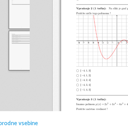
www.Exer
Vpraˇsanje 2 (1 toˇcka):
Na sliki je graf
Poiˇsˇcite niˇcle tega polinoma !
© {−
}
4
,
1
,
3
© {−
}
4
,
1
,
2
© {−
}
4
,
2
,
4
© {−
}
4
,
3
,
4
© {−
}
1
,
4
,
3
Vpraˇsanje 3 (1 toˇcka):
5
4
3
−
Imamo polinom
p
(
x
) = 2
x
+ 3
x
6
x
+ 4
Poiˇsˇcite zaˇcetno vrednost !
©
3
©
7
orodne vsebine
© −
3