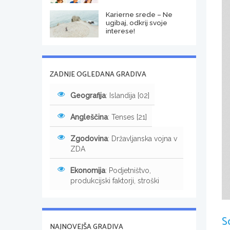
Karierne srede – Ne
ugibaj, odkrij svoje
interese!
ZADNJE OGLEDANA GRADIVA
Geografija
: Islandija [02]
Angleščina
: Tenses [21]
Zgodovina
: Državljanska vojna v
ZDA
Ekonomija
: Podjetništvo,
produkcijski faktorji, stroški
S
NAJNOVEJŠA GRADIVA