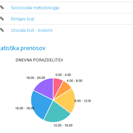
©
4
© −
2
Sociološka metodologija
Vpraˇsanje 4 (1 toˇcka):
Rimljani [04]
Poiˇsˇcite definicijsko obmoˇcje racionalne fun
2
−
−
x
2
x
3
f
(
x
) =
!
2
−
x
+
x
2
Izločala [02] - bolezni
tatistika prenosov
DNEVNA PORAZDELITEV