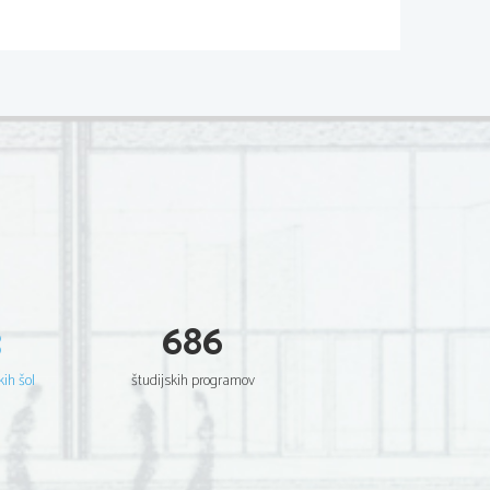
3
686
kih šol
študijskih programov