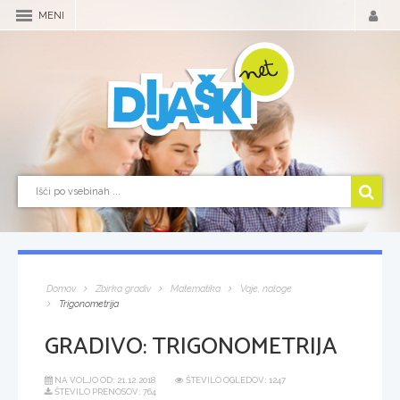
MENI
Domov
Zbirka gradiv
Matematika
Vaje, naloge
Trigonometrija
GRADIVO:
TRIGONOMETRIJA
NA VOLJO OD:
21.12.2018
ŠTEVILO OGLEDOV: 1247
ŠTEVILO PRENOSOV: 764