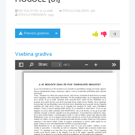
NA VOLJO OD:
21.12.2018
ŠTEVILO OGLEDOV: 467
ŠTEVILO PRENOSOV: 1155
Skrij/prikaži meni
Prenesi gradivo
-3
Vsebina gradiva
Stran:
od 1
Preklopi
Najdi
Pomanjšaj
Povečaj
Orodja
stransko
vrstico
A JE MOGOČE ZDAJ ŽE TUD' NEMOGOČE MOGOČE?
Ja, ja, tisti Arkaduš res ni bil od muh in si je izmislil res premišljeno nalogo, kar bralec ugotovi
šele po nekajkratnem branju, zaletavnju z glavo v zid oz. kozmičnim prebliskom (pod vplivom
norih gob). 
Torej - Arkaduš si je izbral dve naravni števili, večji od ena. Zmnožek th dveh števil je povedal
stricu Cigomigu, vsoto pa kolegici Bimbolini. Pri tem predpostavljam, da je Cigomigu povedal,
da  je   število,   ki   ga  je   dobil,   zmnožek  dveh  naravnih   števil   večjih   od  ena;   Bimbolini   pa  je
povadal, da je njeno število vsota dveh naravniha števil večjih od ena. Mislim, da je Cigomigu
tudi povedal, da ima Bimbolina vsoto teh dveh števil, Bimbolini pa je povedal, da ima Cigomig
zmnožek   teh   dveh   števil.   Potem   pa   je   Cigomig   kar   naenkrat   že   vedel   vsoto   Arkaduševe
kolegice. Torej je moral Cigomig dobiti število, ki je zmnožek le dveh števil. To pa ne gre
drugače, kot da je dobil zmnožek dveh PRAŠTEVIL. Ko je šel število, ki mu ga je povedal
Arkaduš razcepiti, je število razpadlo le na dva prafaktorja - dve praštevili (o katerih pa vemo,
da se nima smisla truditi z razstavljanjem le-teh). Le tako je lahko z gotovostjo takoj povedal
Bimbolinino vsoto. Če bi se njegovo število dalo razcepiti na več kot le dva prafaktorja, bi bilo
možnih več rešitev. On pa je brez zadrege takoj dobil pravilni rezultat. Potem pa ni bila nobena
umetnost  ti   dve  števili   sešteti.   Glede  na  njegovo  premetenost   je  števili   seštel  najbrž   kar  na
pamet. Potem je le še zvrtel Bimbolinino številko in ji povedal rezultat. 
Sedaj Bimbolina že ve, da Cigomig  ve  njeno vsoto  in se pri  tem zamisli.  "Hudiča,  ta stric
vendar ni jasnovidec, v čarovnike pa tudi ne verjamem. Ampak kako je potem zvohal mojo
vsoto?" To vprašanje jo je tako žrlo, da je začela razmišljati v pravo smer. "Če je Cigomig
izvedel   svoji   števili,   potem   ni   šlo   drugače,   kot   da   je   bil   njegov   zmnožek   zmnožek   dveh
praštevil. Ko je število, ki ga je dobil razcepil na prafaktorje, sta ven padli le dve praštevili!" 