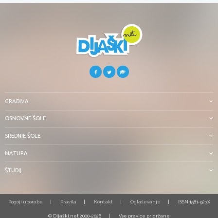
GRADIVA
OSNOVNE ŠOLE
SREDNJE ŠOLE
MATURA
ŠTUDIJ
Pogoji uporabe
Pravila
Kontakt
Oglaševanje
ISSN 1581-923X
© Dijaški.net 2000-2026
Vse pravice pridržane