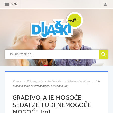
MENI
Domov
Zbirka gradiv
Matematika
Weekend nadloge
A je
mogoče sedaj ze tudi nemogoče mogoče [01]
GRADIVO:
A JE MOGOČE
SEDAJ ZE TUDI NEMOGOČE
MOGOČE [01]