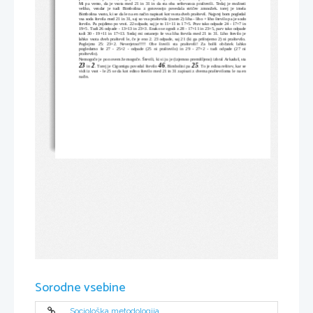
Mi pa vemo, da je vsota med 21 in 31 in da sta oba seštevanca praštevili. Tedaj je možnsti
veliko,   vendar   je   tudi   Bimbolina   z   gotovostjo   povedala   stričev   zmnožek.   torej   je   imela
Bimbolina vsoto, ki se da le na en način napisati kot vsota dveh praštevil. Najprej bom pogledal
vsa soda števila med 21 in 31, saj so vsa praštevila (razen 2) liha - liho + liho število pa je sodo
število. Pa pojdimo po vrsti. 22 odpade, saj je to 11+11 in 17+5. Prav tako odpade 24 - 17+7 in
19+5. Tudi 26 odpade - 13+13 in 23+3. Enako se zgodi z 28 - 17+11 in 23+5, parv tako odpade
tudi 30 - 19+11 in 17+13. Sedaj mi ostanejo še vsa liha števila med 21 in 31. Liho število je
lahko vsota dveh praštevil le, če je eno 2. 23 odpade, saj 21 (ki ga prištejemo 2) ni praštevilo.
Poglejmo   25:   23+2.   Neverjetno!!!!!   Obe   števili   sta   praštevili!   Za   bolši   občutek   lahko
pogledamo   še   27   -   25+2   -   odpade   (25   ni   praštevilo)   in   29   -   27+2   -   tudi   odpade   (27   ni
praštevilo).
Nemogoče je po novem že mogoče. Števili, ki si ju je (izjemno premišljeno) izbral Arkaduš, sta
23
2
46
25
 in 
. Torej je Cigomigu povedal število 
, Bimbolini pa 
. To je edina rešitev, kar se
vidi iz vsot - le 25 se da kot edino število med 21 in 31 zapisati z dvema prašteviloma le na en
način.
Sorodne vsebine
Sociološka metodologija