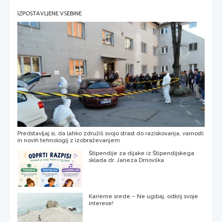
IZPOSTAVLJENE VSEBINE
Predstavljaj si, da lahko združiš svojo strast do raziskovanja, varnosti
in novih tehnologij z izobraževanjem
Štipendije za dijake iz Štipendijskega
sklada dr. Janeza Drnovška
Karierne srede – Ne ugibaj, odkrij svoje
interese!