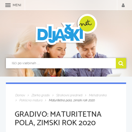
MENI
Domov
Zbirka gradiv
Strokovni predmeti
Mehatronika
Poklicna matura
Maturitetna pola, zimski rok 2020
GRADIVO:
MATURITETNA
POLA, ZIMSKI ROK 2020