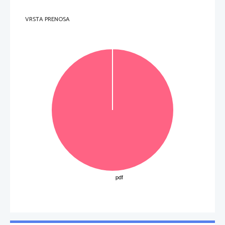
VRSTA PRENOSA
(2 to
č
ki)