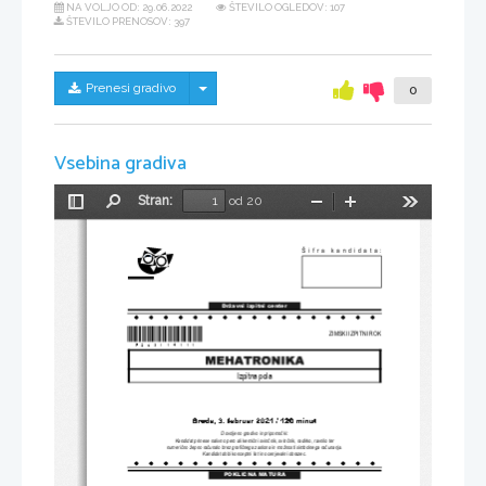
NA VOLJO OD:
29.06.2022
ŠTEVILO OGLEDOV: 107
ŠTEVILO PRENOSOV: 397
Skrij/prikaži meni
Prenesi gradivo
0
Vsebina gradiva
Stran:
od 20
Preklopi
Najdi
Pomanjšaj
Povečaj
Orodja
stransko
vrstico
Šifra kandidata:
Državni izpitni center
*P203I14111*
ZIMSKI IZPITNI ROK
Izpitna pola
Dovoljeno gradivo in pripomo
č
ki:
Kandidat prinese nalivno pero ali kemi
č
ni svin
č
nik, svin
č
nik, radirko, ravnilo ter 
numeri
č
no žepno ra
č
unalo brez grafi
č
nega zaslona in možnosti simbolnega ra
č
unanja.
Kandidat dobi konceptni list 
in ocenjevalni obrazec.
POKLICNA MATURA