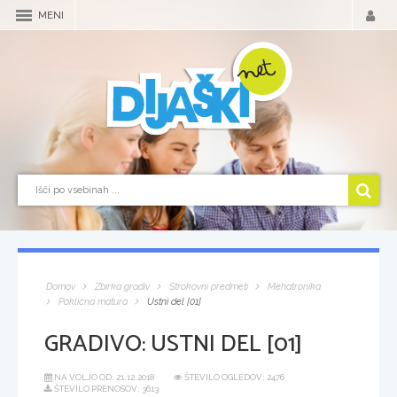
MENI
Domov
Zbirka gradiv
Strokovni predmeti
Mehatronika
Poklicna matura
Ustni del [01]
GRADIVO:
USTNI DEL [01]
NA VOLJO OD:
21.12.2018
ŠTEVILO OGLEDOV: 2476
ŠTEVILO PRENOSOV: 3613