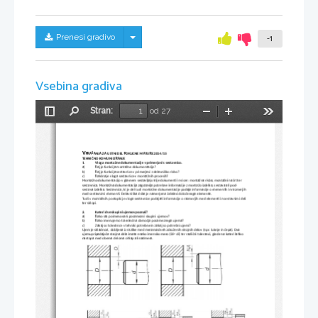
Skrij/prikaži meni
Prenesi gradivo
-1
Vsebina gradiva
Stran:
od 27
Preklopi
Najdi
Pomanjšaj
Povečaj
Orodja
stransko
vrstico
V
PRAŠANJA ZA USTNI DEL POKLICNE MATURE 2014/15
TEHNIČNO KOMUNICIRANJE
1.
Vloga montažne dokumentacije v primerjavi s sestavnico.
a)
Kaj je funkcija montažne dokumentacije?
b)
Kaj je funkcija sestavnice v primerjavi z delavniško risbo?
c)
Kakšna je vloga sestavnice v montažnih procesih?
Montažno dokumentacijo v glavnem sestavljajo trije dokumenti in sicer: montažna risba, montažni načrt ter 
sestavnica. Montažna dokumentacija zagotavlja potrebne informacije z montažo izdelka, sestava ali pod-
sestava izdelka. Sestavnica, ki je del tudi montažne dokumentacije podaja informacije o elementih in razmerjih 
med sestavnimi elementi. Delavniška risba je namenjena izdelavi določenega elementa.
Tudi v montažnih postopki je vloga sestavnice podajati informacije o razmerjih med elementi in sestavnimi deli 
ter sklopi.
2.
Kateri dve skupini ujemov poznaš? 
a)
Kako sta poimenovani posamezni skupini ujemov?
b)
Kako imenujemo tolerančna območja posameznega ujema?
c)
Zakaj so tolerance v tehniki potrebne in zakaj so potrebni ujemi?
Ujem je skladnost, dobljena iz razlike med merama dveh združenih strojnih delov (npr. luknje in čepa). Dva 
ujemupripadajoča strojna dela imata enako imensko mero (Di= di) ter različni toleranci, glede na kateri lahko 
nastopa med obema deloma ohlap ali nadmera. 