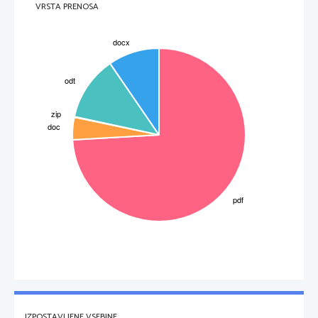
VRSTA PRENOSA
Električna moč je pri 
enosmernem 
toku zmnožek električne napetosti in toka. Za označevanje moči se 
uporablja črka 
P
. Enota za merjenje električne moči je 
Watt [W]
, ki se mu lahko po potrebi doda različne 
predpone, npr. mili[mW], kilo[kW], mega[MW] itd.
Napredno: 

Električna moč v Wattih je izpeljana enota za označevanje energijskega toka. 1W je enak 1J/s, kar pri 
električnih enotah ustreza 1 V x A.  Daljša oblika definicije je prenos elektrine, pomnožen z napetostjo v 
določenem času.
   ,
To izpeljemo iz enačbe  
kjer je 
. Sekundi v deljencu in delitelju se izničita, iz česar dobimo enačbo  
.
IZPOSTAVLJENE VSEBINE