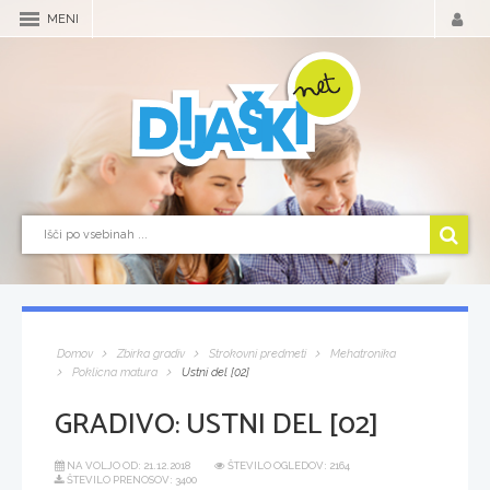
MENI
Domov
Zbirka gradiv
Strokovni predmeti
Mehatronika
Poklicna matura
Ustni del [02]
GRADIVO:
USTNI DEL [02]
NA VOLJO OD:
21.12.2018
ŠTEVILO OGLEDOV: 2164
ŠTEVILO PRENOSOV: 3400