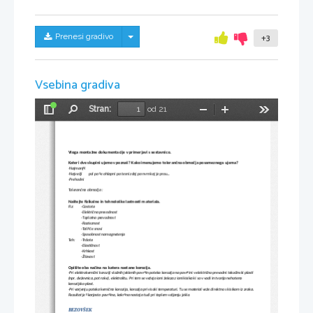
Skrij/prikaži meni
Prenesi gradivo
+3
Vsebina gradiva
Stran:
od 21
Preklopi
Najdi
Pomanjšaj
Povečaj
Orodja
stransko
vrstico
Vloga montažne dokumentacije v primerjavi s sestavnico.
Kateri dve skupini ujemov poznaš? Kako imenujemo tolerančna območja posameznega ujema?
-Najmanjši
-Največji       pol pa še ohlapni pa tesni zdaj pa nvm kaj je prou...
-Prehodni
Tolerančna območja : 
Naštejte fizikalne in tehnološke lastnosti materiala.
Fiz: 
-Gostota
-Električna prevodnost
-Toplotna prevodnost
-Razteznost
-Tališče snovi
-Sposobnost namagnetenja
Teh: 
-Trdota
-Elastičnost
-Krhkost
-Žilavost
Opišite oba načina na katera nastane korozija.
-Pri elektrokemični koroziji vlažnih jeklenih površin poteka korozija na površini v električno prevodni tekočinski plasti 
(npr. deževnica, pot roke), elektrolitu. Pri tem se vežejo ioni železa z ioni kisika ki so v vodi in tvorijo nehoteno 
korozijsko plast.
-Pri varjenju poteka kemična korozija, korozija pri visoki temperaturi. Tu se material veže direktno s kisikom iz zraka. 
Rezultat je škarjasta površina, kakršna nastaja tudi pri toplem valjanju jekla.
BEZOVŠEK