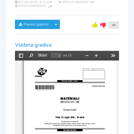
NA VOLJO OD:
21.12.2018
ŠTEVILO OGLEDOV: 362
ŠTEVILO PRENOSOV: 336
Skrij/prikaži meni
Prenesi gradivo
+1
Vsebina gradiva
Stran:
od 16
Preklopi
Najdi
Pomanjšaj
Povečaj
Orodja
stransko
vrstico
Šifra  kandidata:
Državni  izpitni  center
*M08280111*
JESENSKI IZPITNI ROK
MATERIALI
Izpitna pola 1
Osnovni modul
Petek, 29. avgust 2008 / 90 minut
Dovoljeno gradivo in pripomočki:
Kandidat prinese nalivno pero ali kemični svinčnik, svinčnik, radirko, šilček, računalo in ravnilo.
Kandidat dobi dva konceptna lista in dva ocenjevalna obrazca.
SPLOŠNA MATURA