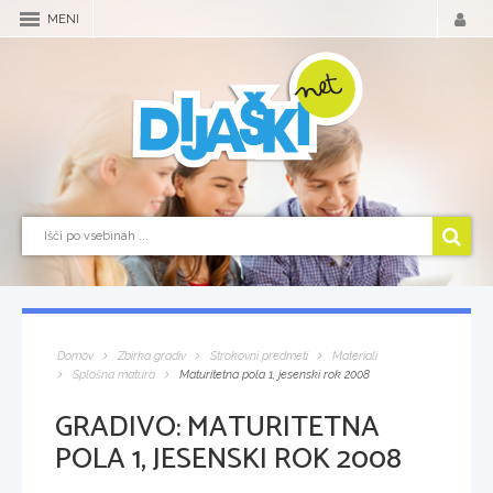
MENI
Domov
Zbirka gradiv
Strokovni predmeti
Materiali
Splošna matura
Maturitetna pola 1, jesenski rok 2008
GRADIVO:
MATURITETNA
POLA 1, JESENSKI ROK 2008