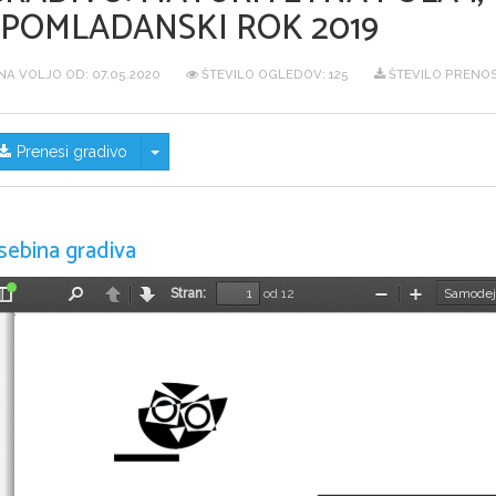
SPOMLADANSKI ROK 2019
NA VOLJO OD:
07.05.2020
ŠTEVILO OGLEDOV: 125
ŠTEVILO PRENOS
Skrij/prikaži meni
Prenesi gradivo
sebina gradiva
Stran:
od 12
Preklopi
Najdi
Nazaj
Naprej
Pomanjšaj
Povečaj
stransko
vrstico