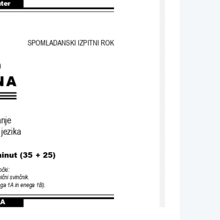
nter
SPOMLADANSKI IZPITNI ROK
n
NA
anje
 jezika
inut 
(35 + 25)
očki
:
ični svinčnik
.
ga 1A in enega 1B).
A