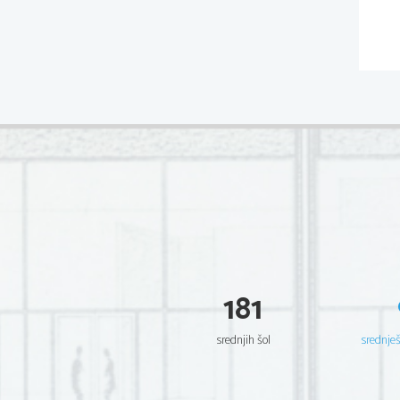
181
srednjih šol
srednje