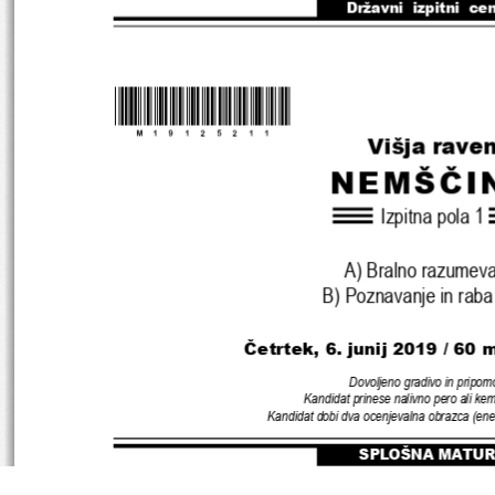
Državni  izpitni  ce
*M19125211
*
Višja rave
NEMŠČI
Izpitna pola 1
A) Bralno razumev
B) Poznavanje in raba
Četrtek
, 6. junij 2019 / 60 
m
Dovoljeno gradivo in pripom
Kandidat prinese nalivno pero ali kem
Kandidat dobi dva ocenjevalna obrazca (ene
SPLOŠNA MATUR