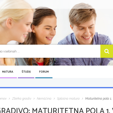
MATURA
ŠTUDIJ
FORUM
omov
Zbirka gradiv
Nemščina
Splošna matura
Maturitetna pola 1,
GRADIVO:
MATURITETNA POLA 1, 