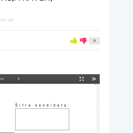
OV: 136
0
Način
Orodja
predstavitve
Šifra kandidata: