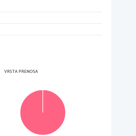
dzorni učitelj tega ne dovoli
.
rani in na ocenjevalna obrazca
).
e je 
60 minut. 
Priporočamo vam
, da za reševanje 
VRSTA PRENOSA
 jih lahko dosežete
, je 43, 
od tega 
18 v delu A in 
 
v izpitno polo
 v za to predvideni prostor. Pišite 
in rešitev zapišite na novo
. 
Nečitljivi zapisi in 
© Državni izpitni center
Vse pravice pridržane
.