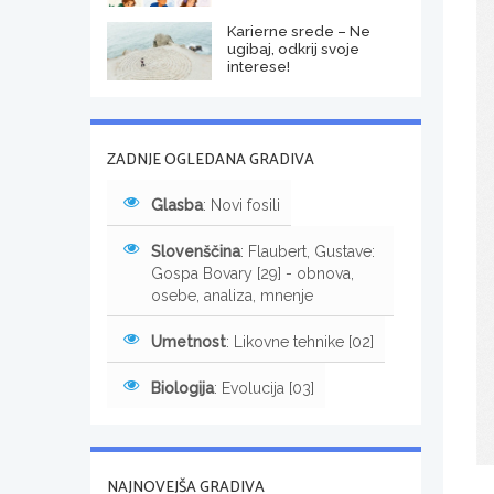
Karierne srede – Ne
ugibaj, odkrij svoje
interese!
ZADNJE OGLEDANA GRADIVA
Glasba
: Novi fosili
Slovenščina
: Flaubert, Gustave:
Gospa Bovary [29] - obnova,
osebe, analiza, mnenje
Umetnost
: Likovne tehnike [02]
Biologija
: Evolucija [03]
NAJNOVEJŠA GRADIVA