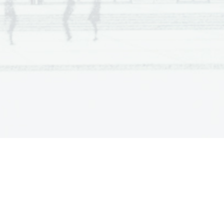
hen wir eine bewaffnete, ortskundige 
itung. Die haben wir in Christian Bruttel 
den, der als 
Deutscher in Longyearbyen 
und als Polar
-Guide arbeitet. Gestern 
 wir mit ihm bereits zehn Stunden lang 
em Schneemobil unterwegs, um den 
kten Platz für die Sonnenfinsternis zu 
n. An der einsamen und eiskalten 
ste sind wir auf den 700 Meter hohen 
Moskushornet gestoßen, der freie Sicht in 
Himmelsrichtungen bietet. Ich habe immer 
r gehört, dass das Herannahen des 
chattens unmittelbar vor der Totalität 
so faszinierend sein soll, wie die 
enkorona während 
des Höhepunkts der 
ernis. Dafür wäre dieser Platz perfekt 
net 
– anders als die Talsohle des 
tdalen vor den Toren von Longyearbyen, 
ch die meisten Finsternisfans mit ihren 
as und Fernrohren in Stellung bringen.
onnenfinsternis 
mit dem Schneemobil
n um 4 Uhr geht es dann los. Ist der 
l weitgehend ohne Wolken, werden wir 
serem ausgeguckten Berg an der 
ste fahren 
– bei minus 18 Grad Celsius 
ichter Brise ein frostiges 
Unternehmen. 
st das Wetter komplett bewölkt, werden 
ns trotzdem an der Einsamkeit 
rktischer Landschaften erfreuen, über 
 es kurz nach 11 Uhr Ortszeit für zwei 