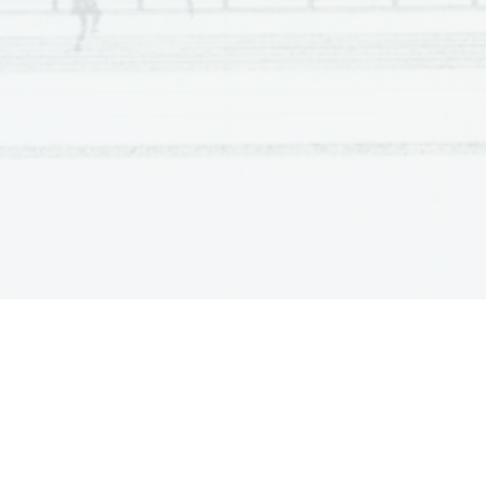
sind im Vorfeld des Jahrhundertereignisses ins 
brauc
Astronomische geschossen, die Bars bieten 
Begle
„Solar Eclipse“
 Menüs an, was nichts anderes 
gefun
heißt
, als
 dass ein Hamburger derzeit 235 
lebt 
Kronen kostet, knapp 30 Euro. Meine Frau Elly 
waren
und ich sind bei Mary Anns Polarriggen 
mit d
untergekommen, meinem Stammquartier auf 
perfe
Spitzbergen, das seinen Speisesaal zum 
finde
Matratzenlager umfunktioniert hat, um 
Ostkü
möglichst vielen Sonne
nfinsternisfans 
Berg 
Unterkunft und Verpflegung zu bieten. Dort 
alle 
liegen wir eingekeilt zwischen fanatischen 
wiede
Sonnenfinsternis
-Jägern, die aus 
Monds
verschiedenen Teilen der Welt angereist sind, 
genau
sich alle zu kennen scheinen und ähnlich wie 
Sonn
Kriegsveteranen ihre Siege und 
Niederlagen 
Finst
aufzählen, indem sie ihre erlebten 
geeig
Sonnenfinsternisse benennen. Vor fünf Jahren 
Adven
hatte ich hier in Spitzbergen mein weltweit 
wo si
fotografiertes Projekt „Planet Wüste“ 
Kamer
begonnen, heute möchte ich es mit Bildern der 
Zur S
totalen Sonnenfinsternis krönen und 
Morge
abschließen. Die Erfolgsaussichten sind nicht 
Himme
gut, denn Spitzbergen ist für sein launisches 
zu un
Wetter bekannt und der Wetterbericht ist alles 
Ostkü
andere als gut.
und le
Nur mit Gewehr auf den Berg
Und i
Das Verlassen von Longyearbyen ist aber nur 
wir u
mit einem Gewehr erlaubt, leben doch auf 
hocha
Spitzbergen fast 4 000 Eisbären, Tendenz 
denen