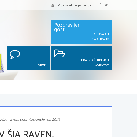
Prijava ali registracija
Pozdravljen
gost
PRIJAVA ALI
REGISTRACIJA
ISKALNIK ŠTUDIJSKIH
FORUM
PROGRAMOV
 višja raven, spomladanski rok 2019
VIŠJA RAVEN,