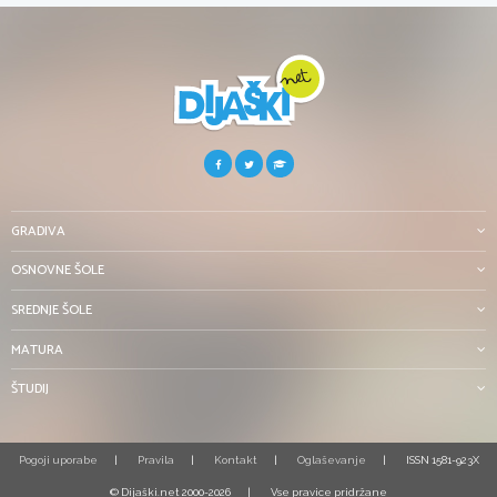
GRADIVA
OSNOVNE ŠOLE
SREDNJE ŠOLE
MATURA
ŠTUDIJ
Pogoji uporabe
Pravila
Kontakt
Oglaševanje
ISSN 1581-923X
© Dijaški.net 2000-2026
Vse pravice pridržane