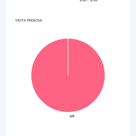
3.
В Армении можно посмотреть старейшие храмы и монастыри.
4.
Самая длинная канатная дорога находится в Армении.
5.
Только 
немногие замки в Беларуси сохранились до наших дней.
6.
На границе с Беларусью будете стоять не меньше двух часов.
VRSTA PRENOSA
Туристам, собирающимся в Крым, лучше всего взять с собой 
7.
карточку.
8.
Поправить своё здоровье можно на Кавказе.
Туристическая поездка в Астрахань включает проживание и 
9.
билет на самолёт.
Туристы, побывавшие на Камчатке, никогда не забудут полёты 
10.
на вертолёте к самому жерлу вулкана.
 (10 
баллов
) 