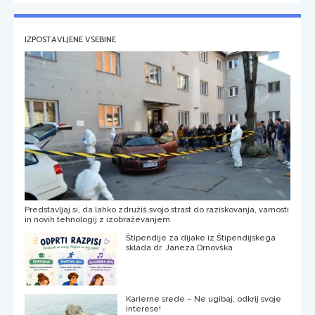
IZPOSTAVLJENE VSEBINE
Predstavljaj si, da lahko združiš svojo strast do raziskovanja, varnosti
in novih tehnologij z izobraževanjem
Štipendije za dijake iz Štipendijskega
sklada dr. Janeza Drnovška
Karierne srede – Ne ugibaj, odkrij svoje
interese!