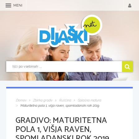
MENI
Domov
Zbirka gradiv
Ruščina
Splošna matura
Maturitetna pola 1, višja raven, spomladanski rok 2019
GRADIVO:
MATURITETNA
POLA 1, VIŠJA RAVEN,
SPOMLADANSKI ROK 2019