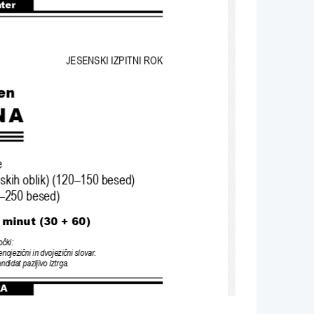
nter
JESENSKI IZPITNI ROK
en
NA
e
skih oblik
) (120
–150 
besed
)
–
250 
besed
)
 
minut 
(30 
+ 60
)
očki
:
enojezični in dvojezični slovar
.
andidat pazljivo iztrga
.
A