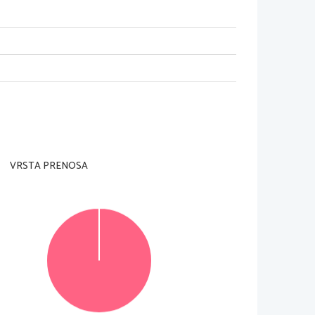
dzorni učitelj tega ne dovoli
.
ani
). 
e je 
90 
minut
. 
Priporočamo vam
, 
da za reševanje 
VRSTA PRENOSA
), 
ki naj obsega od 
120 
do 
150 
besed
, 
v delu B pa 
ih lahko dosežete
, 
je 
37
, 
od tega 
18 
v delu A in 
19 
predviden prostor 
znotraj okvirja
. 
Pišite čitljivo in 
črtajte in jo zapišite na novo
. 
Nečitljivo besedilo 
konceptni list
, 
se pri ocenjevanju ne upoštevata
.
© Državni izpitni center
Vse pravice pridržane
.