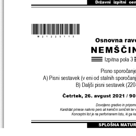
Državni  izpitni  ce
*M21225113
*
Osnovna rav
NEMŠČI
Izpitna pola 
3
Pisno sporočanj
A
) 
Pisni sestavek 
(
v eni od stalnih sporočanj
B) 
Daljši pisni sestavek 
(220
Četrtek
, 26
. 
avgust 
2021 
/ 90
Dovoljeno gradivo in pripom
Kandidat prinese nalivno pero ali kemični svinčnik ter 
Konceptni list je na perforiranem listu
, 
ki ga k
SPLOŠNA MATUR