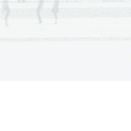
  Scientia  Est  Potentia  Scientia  Est  Potentia
  Scientia  Est  Potentia  Scientia  Est  Potentia
.   
  Scientia  Est  Potentia  Scientia  Est  Potentia
V sivo polje ne pišite
  Scientia  Est  Potentia  Scientia  Est  Potentia
  Scientia  Est  Potentia  Scientia  Est  Potentia
  Scientia  Est  Potentia  Scientia  Est  Potentia
  Scientia  Est  Potentia  Scientia  Est  Potentia
  Scientia  Est  Potentia  Scientia  Est  Potentia
  Scientia  Est  Potentia  Scientia  Est  Potentia
  Scientia  Est  Potentia  Scientia  Est  Potentia
  Scientia  Est  Potentia  Scientia  Est  Potentia
  Scientia  Est  Potentia  Scientia  Est  Potentia
  Scientia  Est  Potentia  Scientia  Est  Potentia
  Scientia  Est  Potentia  Scientia  Est  Potentia
.   
  Scientia  Est  Potentia  Scientia  Est  Potentia
  Scientia  Est  Potentia  Scientia  Est  Potentia
V sivo polje ne pišite
  Scientia  Est  Potentia  Scientia  Est  Potentia
  Scientia  Est  Potentia  Scientia  Est  Potentia
  Scientia  Est  Potentia  Scientia  Est  Potentia
  Scientia  Est  Potentia  Scientia  Est  Potentia
  Scientia  Est  Potentia  Scientia  Est  Potentia
  Scientia  Est  Potentia  Scientia  Est  Potentia
  Scientia  Est  Potentia  Scientia  Est  Potentia
  Scientia  Est  Potentia  Scientia  Est  Potentia
  Scientia  Est  Potentia  Scientia  Est  Potentia
  Scientia  Est  Potentia  Scientia  Est  Potentia
  Scientia  Est  Potentia  Scientia  Est  Potentia
.   
  Scientia  Est  Potentia  Scientia  Est  Potentia
V sivo polje ne pišite
  Scientia  Est  Potentia  Scientia  Est  Potentia
  Scientia  Est  Potentia  Scientia  Est  Potentia
  Scientia  Est  Potentia  Scientia  Est  Potentia
  Scientia  Est  Potentia  Scientia  Est  Potentia
  Scientia  Est  Potentia  Scientia  Est  Potentia
  Scientia  Est  Potentia  Scientia  Est  Potentia
  Scientia  Est  Potentia  Scientia  Est  Potentia
  Scientia  Est  Potentia  Scientia  Est  Potentia
  Scientia  Est  Potentia  Scientia  Est  Potentia
  Scientia  Est  Potentia  Scientia  Est  Potentia
  Scientia  Est  Potentia  Scientia  Est  Potentia
.   
  Scientia  Est  Potentia  Scientia  Est  Potentia