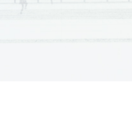
Scientia  Est  Potentia  Scientia  Est  Potentia  Scientia  Est  Potentia
Scientia  Est  Potentia  Scientia  Est  Potentia  Scientia  Est  Potentia
Scientia  Est  Potentia  Scientia  Est  Potentia  Scientia  Est  Potentia
Scientia  Est  Potentia  Scientia  Est  Potentia  Scientia  Est  Potentia
Scientia  Est  Potentia  Scientia  Est  Potentia  Scientia  Est  Potentia
Scientia  Est  Potentia  Scientia  Est  Potentia  Scientia  Est  Potentia
Scientia  Est  Potentia  Scientia  Est  Potentia  Scientia  Est  Potentia
Scientia  Est  Potentia  Scientia  Est  Potentia  Scientia  Est  Potentia
Scientia  Est  Potentia  Scientia  Est  Potentia  Scientia  Est  Potentia
Scientia  Est  Potentia  Scientia  Est  Potentia  Scientia  Est  Potentia
Scientia  Est  Potentia  Scientia  Est  Potentia  Scientia  Est  Potentia
Scientia  Est  Potentia  Scientia  Est  Potentia  Scientia  Est  Potentia
Scientia  Est  Potentia  Scientia  Est  Potentia  Scientia  Est  Potentia
Scientia  Est  Potentia  Scientia  Est  Potentia  Scientia  Est  Potentia
Scientia  Est  Potentia  Scientia  Est  Potentia  Scientia  Est  Potentia
Scientia  Est  Potentia  Scientia  Est  Potentia  Scientia  Est  Potentia
Scientia  Est  Potentia  Scientia  Est  Potentia  Scientia  Est  Potentia
Scientia  Est  Potentia  Scientia  Est  Potentia  Scientia  Est  Potentia
Scientia  Est  Potentia  Scientia  Est  Potentia  Scientia  Est  Potentia
Scientia  Est  Potentia  Scientia  Est  Potentia  Scientia  Est  Potentia
Scientia  Est  Potentia  Scientia  Est  Potentia  Scientia  Est  Potentia
Scientia  Est  Potentia  Scientia  Est  Potentia  Scientia  Est  Potentia
Scientia  Est  Potentia  Scientia  Est  Potentia  Scientia  Est  Potentia
Scientia  Est  Potentia  Scientia  Est  Potentia  Scientia  Est  Potentia
Scientia  Est  Potentia  Scientia  Est  Potentia  Scientia  Est  Potentia
Scientia  Est  Potentia  Scientia  Est  Potentia  Scientia  Est  Potentia
Scientia  Est  Potentia  Scientia  Est  Potentia  Scientia  Est  Potentia
Scientia  Est  Potentia  Scientia  Est  Potentia  Scientia  Est  Potentia
Scientia  Est  Potentia  Scientia  Est  Potentia  Scientia  Est  Potentia
Scientia  Est  Potentia  Scientia  Est  Potentia  Scientia  Est  Potentia
Scientia  Est  Potentia  Scientia  Est  Potentia  Scientia  Est  Potentia
Scientia  Est  Potentia  Scientia  Est  Potentia  Scientia  Est  Potentia
Scientia  Est  Potentia  Scientia  Est  Potentia  Scientia  Est  Potentia
Scientia  Est  Potentia  Scientia  Est  Potentia  Scientia  Est  Potentia
Scientia  Est  Potentia  Scientia  Est  Potentia  Scientia  Est  Potentia
Scientia  Est  Potentia  Scientia  Est  Potentia  Scientia  Est  Potentia
Scientia  Est  Potentia  Scientia  Est  Potentia  Scientia  Est  Potentia
Scientia  Est  Potentia  Scientia  Est  Potentia  Scientia  Est  Potentia
Scientia  Est  Potentia  Scientia  Est  Potentia  Scientia  Est  Potentia
Scientia  Est  Potentia  Scientia  Est  Potentia  Scientia  Est  Potentia