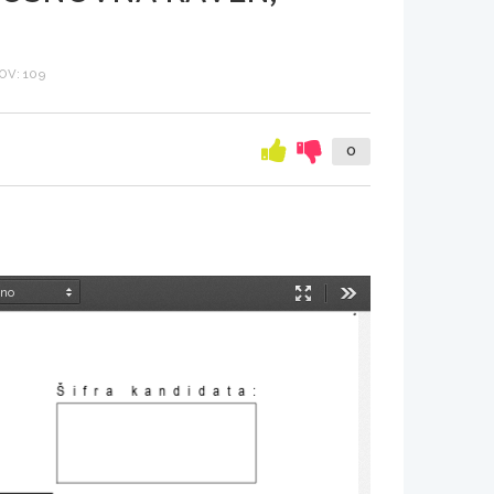
V: 109
0
Način
Orodja
predstavitve
Šifra kandidata
: