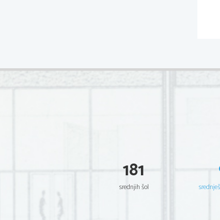
181
srednjih šol
srednje