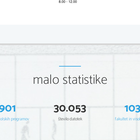
*M21225113
2/8 
Scientia  Est  Potentia  Scientia  Est  Potentia  Scientia  Est  Potentia
Scientia  Est  Potentia  Scientia  Est  Potentia  Scientia  Est  Potentia
Scientia  Est  Potentia  Scientia  Est  Potentia  Scientia  Est  Potentia
Scientia  Est  Potentia  Scientia  Est  Potentia  Scientia  Est  Potentia
Scientia  Est  Potentia  Scientia  Est  Potentia  Scientia  Est  Potentia
Scientia  Est  Potentia  Scientia  Est  Potentia  Scientia  Est  Potentia
Scientia  Est  Potentia  Scientia  Est  Potentia  Scientia  Est  Potentia
Scientia  Est  Potentia  Scientia  Est  Potentia  Scientia  Est  Potentia
Scientia  Est  Potentia  Scientia  Est  Potentia  Scientia  Est  Potentia
Scientia  Est  Potentia  Scientia  Est  Potentia  Scientia  Est  Potentia
Scientia  Est  Potentia  Scientia  Est  Potentia  Scientia  Est  Potentia
malo statistike
Scientia  Est  Potentia  Scientia  Est  Potentia  Scientia  Est  Potentia
Scientia  Est  Potentia  Scientia  Est  Potentia  Scientia  Est  Potentia
Scientia  Est  Potentia  Scientia  Est  Potentia  Scientia  Est  Potentia
Scientia  Est  Potentia  Scientia  Est  Potentia  Scientia  Est  Potentia
Scientia  Est  Potentia  Scientia  Est  Potentia  Scientia  Est  Potentia
Scientia  Est  Potentia  Scientia  Est  Potentia  Scientia  Est  Potentia
Scientia  Est  Potentia  Scientia  Est  Potentia  Scientia  Est  Potentia
Scientia  Est  Potentia  Scientia  Est  Potentia  Scientia  Est  Potentia
Scientia  Est  Potentia  Scientia  Est  Potentia  Scientia  Est  Potentia
901
30.053
10
Scientia  Est  Potentia  Scientia  Est  Potentia  Scientia  Est  Potentia
Scientia  Est  Potentia  Scientia  Est  Potentia  Scientia  Est  Potentia
Scientia  Est  Potentia  Scientia  Est  Potentia  Scientia  Est  Potentia
Scientia  Est  Potentia  Scientia  Est  Potentia  Scientia  Est  Potentia
šolskih programov
število datotek
fakultet in viso
Scientia  Est  Potentia  Scientia  Est  Potentia  Scientia  Est  Potentia
Scientia  Est  Potentia  Scientia  Est  Potentia  Scientia  Est  Potentia
Scientia  Est  Potentia  Scientia  Est  Potentia  Scientia  Est  Potentia
Scientia  Est  Potentia  Scientia  Est  Potentia  Scientia  Est  Potentia
Scientia  Est  Potentia  Scientia  Est  Potentia  Scientia  Est  Potentia
Scientia  Est  Potentia  Scientia  Est  Potentia  Scientia  Est  Potentia
Scientia  Est  Potentia  Scientia  Est  Potentia  Scientia  Est  Potentia