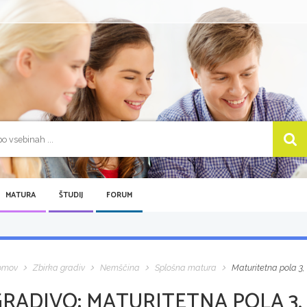
MATURA
ŠTUDIJ
FORUM
omov
Zbirka gradiv
Nemščina
Splošna matura
Maturitetna pola 3,
GRADIVO:
MATURITETNA POLA 3,