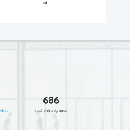
02*
.
V sivo polje ne pišite
  Scientia  Est  Potentia  Scientia  Est  Potentia
  Scientia  Est  Potentia  Scientia  Est  Potentia
  Scientia  Est  Potentia  Scientia  Est  Potentia
  Scientia  Est  Potentia  Scientia  Est  Potentia
  Scientia  Est  Potentia  Scientia  Est  Potentia
  Scientia  Est  Potentia  Scientia  Est  Potentia
  Scientia  Est  Potentia  Scientia  Est  Potentia
  Scientia  Est  Potentia  Scientia  Est  Potentia
  Scientia  Est  Potentia  Scientia  Est  Potentia
.   
  Scientia  Est  Potentia  Scientia  Est  Potentia
V sivo polje ne pišite
  Scientia  Est  Potentia  Scientia  Est  Potentia
  Scientia  Est  Potentia  Scientia  Est  Potentia
  Scientia  Est  Potentia  Scientia  Est  Potentia
  Scientia  Est  Potentia  Scientia  Est  Potentia
  Scientia  Est  Potentia  Scientia  Est  Potentia
  Scientia  Est  Potentia  Scientia  Est  Potentia
  Scientia  Est  Potentia  Scientia  Est  Potentia
  Scientia  Est  Potentia  Scientia  Est  Potentia
  Scientia  Est  Potentia  Scientia  Est  Potentia
  Scientia  Est  Potentia  Scientia  Est  Potentia
3
686
  Scientia  Est  Potentia  Scientia  Est  Potentia
.   
  Scientia  Est  Potentia  Scientia  Est  Potentia
V sivo polje ne pišite
  Scientia  Est  Potentia  Scientia  Est  Potentia
  Scientia  Est  Potentia  Scientia  Est  Potentia
kih šol
študijskih programov
  Scientia  Est  Potentia  Scientia  Est  Potentia
  Scientia  Est  Potentia  Scientia  Est  Potentia
  Scientia  Est  Potentia  Scientia  Est  Potentia
  Scientia  Est  Potentia  Scientia  Est  Potentia
  Scientia  Est  Potentia  Scientia  Est  Potentia
  Scientia  Est  Potentia  Scientia  Est  Potentia
  Scientia  Est  Potentia  Scientia  Est  Potentia