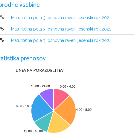
orodne vsebine
Maturitetna pola 3, osnovna raven, jesenski rok 2021
Maturitetna pola 3, osnovna raven, jesenski rok 2021
NAVODILA KANDIDATU
Maturitetna pola 3, osnovna raven, jesenski rok 2021
Pazljivo preberite ta navodila
.
Ne odpirajte izpitne pole in ne začenjajte reševati nalog
, 
dokler vam na
Prilepite kodo oziroma vpišite svojo šifro 
(
v okvirček desno zgoraj na tej str
tatistika prenosov
Izpitna pola je sestavljena iz dveh delov
, 
dela A in dela B
. 
Časa za reševanj
dela A porabite 
30 
minut
, 
za reševanje dela B pa 
60 
minut
.
DNEVNA PORAZDELITEV
V delu A boste napisali pisni sestavek 
(
v eni od stalnih sporočanjskih oblik
daljši pisni sestavek
, 
ki naj obsega od 
220 
do 
250 
besed
. 
Število točk
, 
ki j
v delu B
.
Pišite v izpitno polo z nalivnim peresom ali s kemičnim svinčnikom v za to 
skladno s pravopisnimi pravili
. 
Če se zmotite
, 
napačno besedo ali poved pre
bo ocenjeno z 
0 
točkami
. 
Osnutka dela A in dela B
, 
ki ju lahko napišete na 
Zaupajte vase in v svoje zmožnosti
. 
Želimo vam veliko uspeha
.
Ta pola ima 
8 strani
.