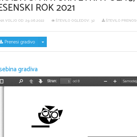
ESENSKI ROK 2021
NA VOLJO OD:
29.06.2022
ŠTEVILO OGLEDOV: 32
ŠTEVILO PRENOSO
Skrij/prikaži meni
Prenesi gradivo
sebina gradiva
Stran:
od 8
Preklopi
Najdi
Nazaj
Naprej
Pomanjšaj
Povečaj
stransko
vrstico