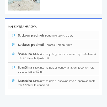
NAJNOVEJŠA GRADIVA
Strokovni predmeti
: Podatki o izpitu 2025
Strokovni predmeti
: Tematski sklop 2026
Španščina
: Maturitetna pola 3, osnovna raven, spomladanski
rok 2020 (v italijanščini)
Španščina
: Maturitetna pola 2, osnovna raven, jesenski rok
2021 (v italijanščini)
Španščina
: Maturitetna pola 1, osnovna raven, spomladanski
rok 2020 (v italijanščini)