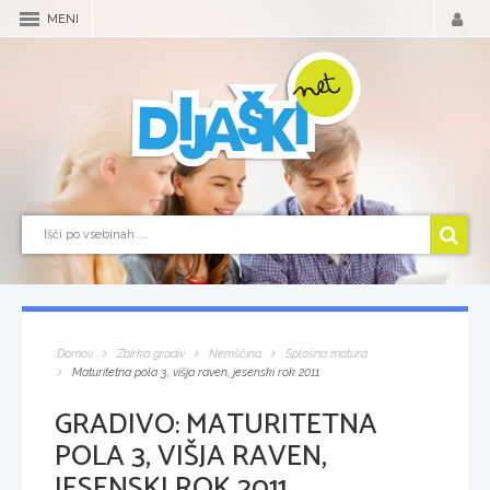
MENI
Domov
Zbirka gradiv
Nemščina
Splošna matura
Maturitetna pola 3, višja raven, jesenski rok 2011
GRADIVO:
MATURITETNA
POLA 3, VIŠJA RAVEN,
JESENSKI ROK 2011