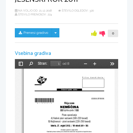
NA VOLJO OD:
21.12.2018
ŠTEVILO OGLEDOV: 320
ŠTEVILO PRENOSOV: 224
Skrij/prikaži meni
Prenesi gradivo
0
Vsebina gradiva
Stran:
od 8
Preklopi
Najdi
Pomanjšaj
Povečaj
Orodja
stransko
vrstico
Šifra  kandidata:
Državni  izpitni  center
*M11225213*
JESENSKI IZPITNI ROK
Višja raven
NEMŠČINA
Izpitna pola 3
Pisno sporočanje
A) Vodeni pisni sestavek (180–220 besed)
B) Književnost – pisni sestavek (220–250 besed)
Sobota, 27. avgust 2011 / 90 minut (40 + 50)
Dovoljeno gradivo in pripomočki:
Kandidat prinese nalivno pero ali kemični svinčnik ter enojezični in dvojezični slovar.