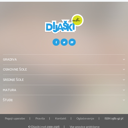
GRADIVA
OSNOVNE ŠOLE
SREDNJE ŠOLE
MATURA
ŠTUDIJ
Pogoji uporabe
Pravila
Kontakt
Oglaševanje
ISSN 1581-923X
© Dijaški.net 2000-2026
Vse pravice pridržane