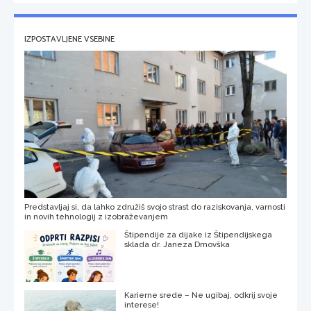
IZPOSTAVLJENE VSEBINE
Predstavljaj si, da lahko združiš svojo strast do raziskovanja, varnosti
in novih tehnologij z izobraževanjem
Štipendije za dijake iz Štipendijskega
sklada dr. Janeza Drnovška
Karierne srede – Ne ugibaj, odkrij svoje
interese!