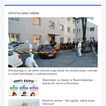
IZPOSTAVLJENE VSEBINE
Predstavljaj si, da lahko združiš svojo strast do raziskovanja, varnosti
in novih tehnologij z izobraževanjem
Štipendije za dijake iz Štipendijskega
sklada dr. Janeza Drnovška
Karierne srede – Ne ugibaj, odkrij svoje
interese!