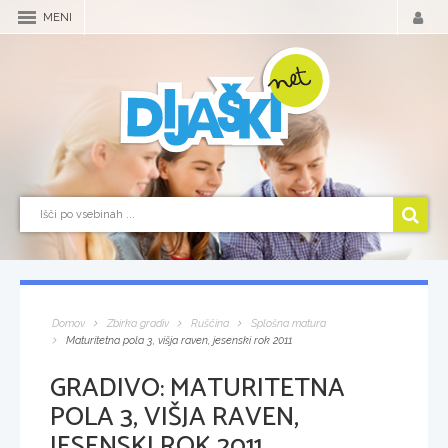
MENI
Domov
Zbirka gradiv
Ruščina
Splošna matura
Maturitetna pola 3, višja raven, jesenski rok 2011
GRADIVO:
MATURITETNA
POLA 3, VIŠJA RAVEN,
JESENSKI ROK 2011