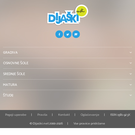
GRADIVA
OSNOVNE ŠOLE
SREDNJE ŠOLE
MATURA
ŠTUDIJ
Pogoji uporabe
Pravila
Kontakt
Oglaševanje
ISSN 1581-923X
© Dijaški.net 2000-2026
Vse pravice pridržane