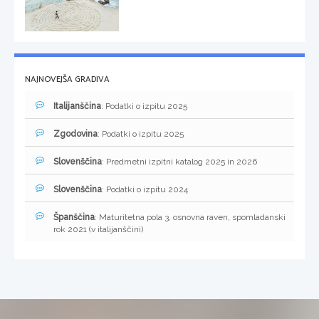
NAJNOVEJŠA GRADIVA
Italijanščina
: Podatki o izpitu 2025
Zgodovina
: Podatki o izpitu 2025
Slovenščina
: Predmetni izpitni katalog 2025 in 2026
Slovenščina
: Podatki o izpitu 2024
Španščina
: Maturitetna pola 3, osnovna raven, spomladanski
rok 2021 (v italijanščini)