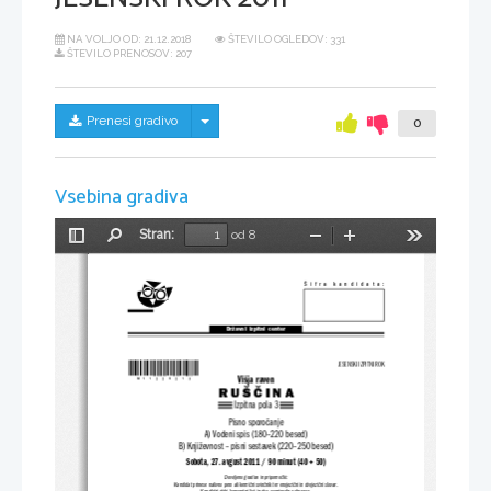
NA VOLJO OD:
21.12.2018
ŠTEVILO OGLEDOV: 331
ŠTEVILO PRENOSOV: 207
Skrij/prikaži meni
Prenesi gradivo
0
Vsebina gradiva
Stran:
od 8
Preklopi
Najdi
Pomanjšaj
Povečaj
Orodja
stransko
vrstico
Šifra kandidata:
Državni  izpitni  center
*M11229213*
JESENSKI IZPITNI ROK
Višja raven
R
U
Š
Č
I
N
A
Izpitna pola 3
Pisno sporočanje
A) Vodeni spis (180–220 besed)
B) Književnost – pisni sestavek (220–250 besed)
Sobota, 27. avgust 2011 / 90 minut (40 + 50)
Dovoljeno gradivo in pripomočki:
Kandidat prinese nalivno pero ali kemični svin
čnik ter enojezični in dvojezični slovar.