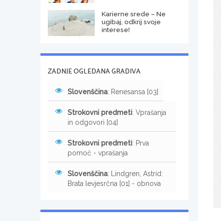
Karierne srede – Ne
ugibaj, odkrij svoje
interese!
ZADNJE OGLEDANA GRADIVA
Slovenščina
: Renesansa [03]
Strokovni predmeti
: Vprašanja
in odgovori [04]
Strokovni predmeti
: Prva
pomoč - vprašanja
Slovenščina
: Lindgren, Astrid:
Brata levjesrčna [01] - obnova