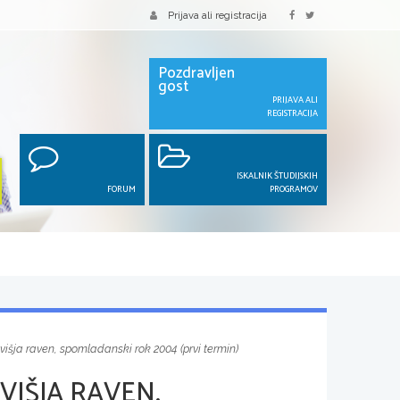
Prijava ali registracija
Pozdravljen
gost
PRIJAVA ALI
REGISTRACIJA
ISKALNIK ŠTUDIJSKIH
FORUM
PROGRAMOV
 višja raven, spomladanski rok 2004 (prvi termin)
VIŠJA RAVEN,