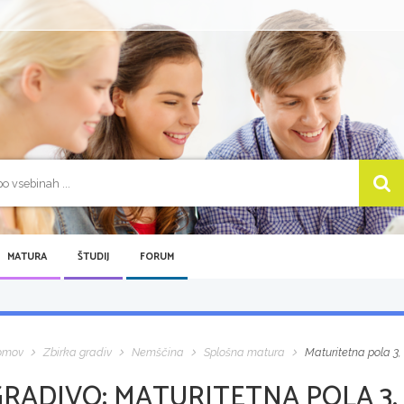
MATURA
ŠTUDIJ
FORUM
omov
Zbirka gradiv
Nemščina
Splošna matura
Maturitetna pola 3,
GRADIVO:
MATURITETNA POLA 3, 