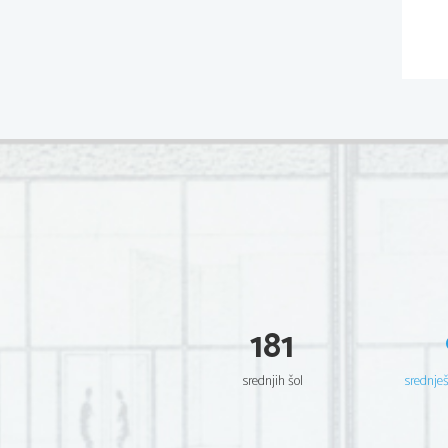
181
srednjih šol
srednje