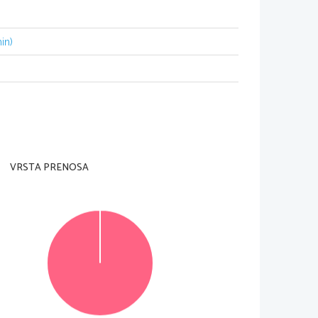
in)
i učitelj tega ne dovoli. 
.  
trani in na ocenjevalne obrazce). 
je je 90 minut: 40 minut za del A in 50 minut  
. Vračanje k delu A ni priporočljivo.  
stavek na temo iz književnosti, dolg od 220  
klepaju pomeni točkovno vrednost naloge. 
čitljivo, vendar ne samo z velikimi tiskanimi 
VRSTA PRENOSA
vo. Nečitljivi zapisi in nejasni popravki se pri 
utek lahko napišete na konceptni list. Osnutka se 