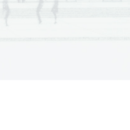
ntia  Est  
Potentia  Scientia  Est  Potentia  
otentia  Sc
ientia  Est  Potentia  Scientia  Est  
ntia  Est  
Potentia  Scientia  Est  Potentia  
otentia  Sc
ientia  Est  Potentia  Scientia  Est  
ntia  Est  
Potentia  Scientia  Est  Potentia  
otentia  Sc
ientia  Est  Potentia  Scientia  Est  
ntia  Est  
Potentia  Scientia  Est  Potentia  
otentia  Sc
ientia  Est  Potentia  Scientia  Est  
ntia  Est  
Potentia  Scientia  Est  Potentia  
otentia  Sc
ientia  Est  Potentia  Scientia  Est  
ntia  Est  
Potentia  Scientia  Est  Potentia  
otentia  Sc
ientia  Est  Potentia  Scientia  Est  
ntia  Est  
Potentia  Scientia  Est  Potentia  
otentia  Sc
ientia  Est  Potentia  Scientia  Est  
ntia  Est  
Potentia  Scientia  Est  Potentia  
otentia  Sc
ientia  Est  Potentia  Scientia  Est  
ntia  Est  
Potentia  Scientia  Est  Potentia  
otentia  Sc
ientia  Est  Potentia  Scientia  Est  
ntia  Est  
Potentia  Scientia  Est  Potentia  
otentia  Sc
ientia  Est  Potentia  Scientia  Est  
ntia  Est  
Potentia  Scientia  Est  Potentia  
otentia  Sc
ientia  Est  Potentia  Scientia  Est  
ntia  Est  
Potentia  Scientia  Est  Potentia  
otentia  Sc
ientia  Est  Potentia  Scientia  Est  
ntia  Est  
Potentia  Scientia  Est  Potentia  
otentia  Sc
ientia  Est  Potentia  Scientia  Est  
ntia  Est  
Potentia  Scientia  Est  Potentia  
otentia  Sc
ientia  Est  Potentia  Scientia  Est  
ntia  Est  
Potentia  Scientia  Est  Potentia  
otentia  Sc
ientia  Est  Potentia  Scientia  Est  
ntia  Est  
Potentia  Scientia  Est  Potentia  
otentia  Sc
ientia  Est  Potentia  Scientia  Est  
ntia  Est  
Potentia  Scientia  Est  Potentia  
otentia  Sc
ientia  Est  Potentia  Scientia  Est  
ntia  Est  
Potentia  Scientia  Est  Potentia  
otentia  Sc
ientia  Est  Potentia  Scientia  Est  
ntia  Est  
Potentia  Scientia  Est  Potentia  
otentia  Sc
ientia  Est  Potentia  Scientia  Est  
ntia  Est  
Potentia  Scientia  Est  Potentia  