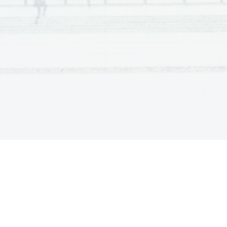
Potentia  Scientia  Est  Potentia  Sc
ientia  Est  Potentia  Scie
Scientia  Est  Potentia  Scientia  Est  
Potentia  Scientia  Est  P
Potentia  Scientia  Est  Potentia  Sc
ientia  Est  Potentia  Scie
Scientia  Est  Potentia  Scientia  Est  
Potentia  Scientia  Est  P
Potentia  Scientia  Est  Potentia  Sc
ientia  Est  Potentia  Scie
Scientia  Est  Potentia  Scientia  Est  
Potentia  Scientia  Est  P
Potentia  Scientia  Est  Potentia  Sc
ientia  Est  Potentia  Scie
Scientia  Est  Potentia  Scientia  Est  
Potentia  Scientia  Est  P
Potentia  Scientia  Est  Potentia  Sc
ientia  Est  Potentia  Scie
Scientia  Est  Potentia  Scientia  Est  
Potentia  Scientia  Est  P
Potentia  Scientia  Est  Potentia  Sc
ientia  Est  Potentia  Scie
Scientia  Est  Potentia  Scientia  Est  
Potentia  Scientia  Est  P
Potentia  Scientia  Est  Potentia  Sc
ientia  Est  Potentia  Scie
Scientia  Est  Potentia  Scientia  Est  
Potentia  Scientia  Est  P
Potentia  Scientia  Est  Potentia  Sc
ientia  Est  Potentia  Scie
Scientia  Est  Potentia  Scientia  Est  
Potentia  Scientia  Est  P
Potentia  Scientia  Est  Potentia  Sc
ientia  Est  Potentia  Scie
Scientia  Est  Potentia  Scientia  Est  
Potentia  Scientia  Est  P
Potentia  Scientia  Est  Potentia  Sc
ientia  Est  Potentia  Scie
Scientia  Est  Potentia  Scientia  Est  
Potentia  Scientia  Est  P
Potentia  Scientia  Est  Potentia  Sc
ientia  Est  Potentia  Scie
Scientia  Est  Potentia  Scientia  Est  
Potentia  Scientia  Est  P
Potentia  Scientia  Est  Potentia  Sc
ientia  Est  Potentia  Scie
Scientia  Est  Potentia  Scientia  Est  
Potentia  Scientia  Est  P
Potentia  Scientia  Est  Potentia  Sc
ientia  Est  Potentia  Scie
Scientia  Est  Potentia  Scientia  Est  
Potentia  Scientia  Est  P
Potentia  Scientia  Est  Potentia  Sc
ientia  Est  Potentia  Scie
Scientia  Est  Potentia  Scientia  Est  
Potentia  Scientia  Est  P
Potentia  Scientia  Est  Potentia  Sc
ientia  Est  Potentia  Scie
Scientia  Est  Potentia  Scientia  Est  
Potentia  Scientia  Est  P
Potentia  Scientia  Est  Potentia  Sc
ientia  Est  Potentia  Scie
Scientia  Est  Potentia  Scientia  Est  
Potentia  Scientia  Est  P
Potentia  Scientia  Est  Potentia  Sc
ientia  Est  Potentia  Scie
Scientia  Est  Potentia  Scientia  Est  
Potentia  Scientia  Est  P
Potentia  Scientia  Est  Potentia  Sc
ientia  Est  Potentia  Scie
Scientia  Est  Potentia  Scientia  Est  
Potentia  Scientia  Est  P
Potentia  Scientia  Est  Potentia  Sc
ientia  Est  Potentia  Scie
Scientia  Est  Potentia  Scientia  Est  
Potentia  Scientia  Est  P
Potentia  Scientia  Est  Potentia  Sc
ientia  Est  Potentia  Scie