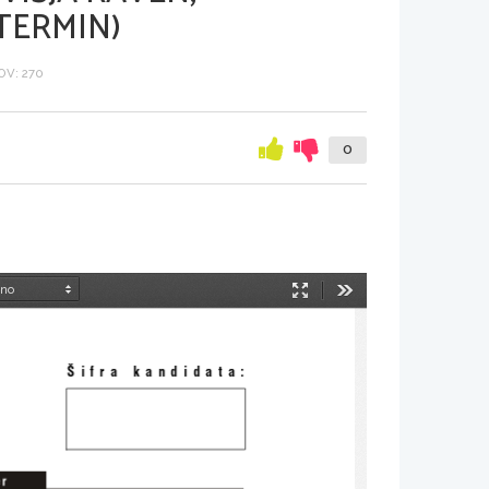
TERMIN)
V: 270
0
Način
Orodja
predstavitve
[ifra  kandidata: