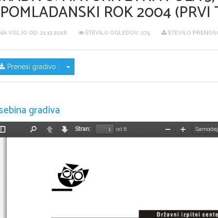
SPOMLADANSKI ROK 2004 (PRVI 
NA VOLJO OD:
21.12.2018
ŠTEVILO OGLEDOV: 275
ŠTEVILO PRENOSO
Skrij/prikaži meni
Prenesi gradivo
sebina gradiva
Stran:
od 8
Preklopi
Najdi
Nazaj
Naprej
Pomanjšaj
Povečaj
stransko
vrstico