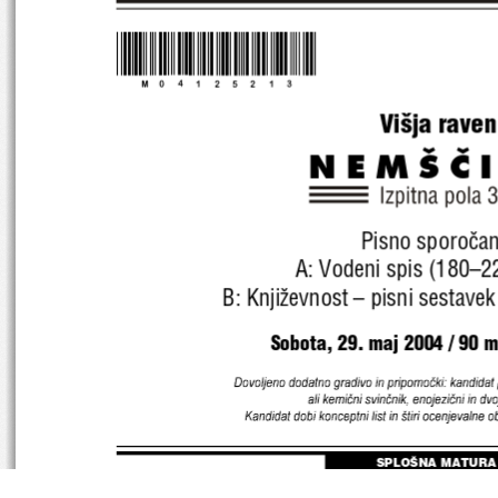
*M04125213*
Vi{ja raven
NEMŠ^
Pisno sporo~an
A: Vodeni spis (180–2
B: Knji`evnost – pisni sestave
Sobota, 29. maj 2004 / 90 mi
Dovoljeno dodatno gradivo in pripomočki: kandidat 
ali kemični svinčnik, enojezični in dvo
Kandidat dobi konceptni list in štiri ocenjevalne 
SPLOŠNA MATURA