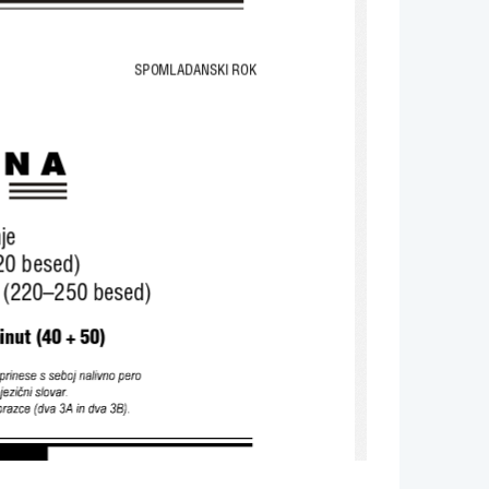
SPOMLADANSKI ROK 
 
INA 
je 
20 besed) 
k (220–250 besed) 
nut (40 + 50) 
prinese s seboj nalivno pero  
jezični slovar. 
obrazce (dva 3A in dva 3B). 