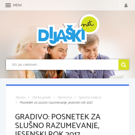
MENI
Domov
Zbirka gradiv
Nemščina
Splošna matura
Posnetek za slušno razumevanje, jesenski rok 2017
GRADIVO:
POSNETEK ZA
SLUŠNO RAZUMEVANJE,
JESENSKI ROK 2017