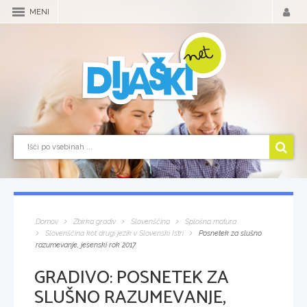
MENI
Domov
Zbirka gradiv
Slovenščina
Splošna matura
Slovenščina kot drugi jezik v Slovenski Istri
Posnetek za slušno
razumevanje, jesenski rok 2017
GRADIVO:
POSNETEK ZA
SLUŠNO RAZUMEVANJE,