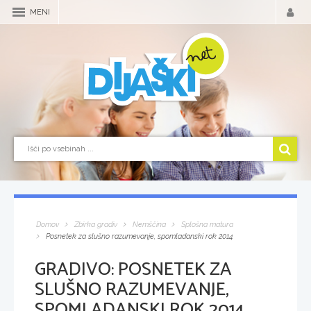
MENI
Domov
Zbirka gradiv
Nemščina
Splošna matura
Posnetek za slušno razumevanje, spomladanski rok 2014
GRADIVO:
POSNETEK ZA
SLUŠNO RAZUMEVANJE,
SPOMLADANSKI ROK 2014