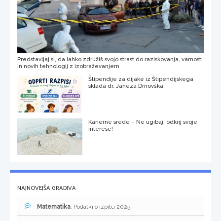
Predstavljaj si, da lahko združiš svojo strast do raziskovanja, varnosti
in novih tehnologij z izobraževanjem
Štipendije za dijake iz Štipendijskega
sklada dr. Janeza Drnovška
Karierne srede – Ne ugibaj, odkrij svoje
interese!
NAJNOVEJŠA GRADIVA
Matematika
: Podatki o izpitu 2025