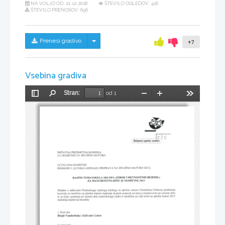
NA VOLJO OD:
21.12.2018
ŠTEVILO OGLEDOV: 416
ŠTEVILO PRENOSOV: 656
Skrij/prikaži meni
Prenesi gradivo
+7
Vsebina gradiva
Stran:
od 1
Preklopi
Najdi
Pomanjšaj
Povečaj
Orodja
stransko
gs
vrstico
-
pnZavNa 
KOMISIJA
PREDMETNA 
sploSNo 
za 
zA 
NevSe 
MATURo
rNo 
ui 
invp
rrpr-rpul 
NntvtS 
NA 
(PRIPRAVA 
MATURO 
LETNIKA 
GIMNAZIJ 
2013)
SPLOSNO 
DTJAKOM 
3. 
BESEDIL)
(IZBOR 
UMETNOSTNIH 
TEMATSKEGA 
SKLOPA 
RAZPIS 
IZ 
MATURITETNI 
NEMSCINE 
ZA 
IZPTT 
2013
z 
(Nem5dina) 
DrLavna 
predmetna
maturo 
za 
izpitnega 
kataloga 
sploSno 
Skladno 
Predmetnega 
zahtevami 
pri 
pisnem 
iz knjiZevnosti 
delu
pisni 
temo 
maturo 
razpisuje 
na 
komisija 
splo5no 
za 
sestavek 
nemsdino 
za 
za 
vi5ji 
maturi 
izpitaiznem5dine 
ravni 
2013
pri 
inzatretje 
na 
sploSni 
maturitetnega 
na 
delu 
vpra5anje 
ustnem 
iZevna 
besedila:
knj 
naslednj 
a 
Pisni 
del:
1. 
Birgit 
Leben
Vanderbekez 
Geld 
oder 
Ustni 
2. 
del: