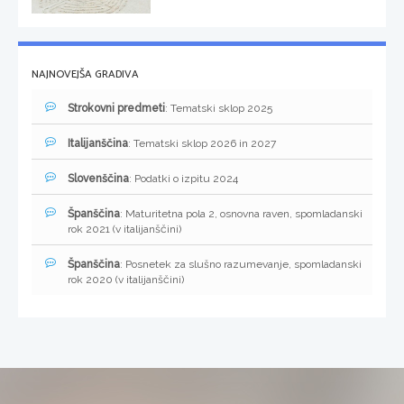
NAJNOVEJŠA GRADIVA
Strokovni predmeti
: Tematski sklop 2025
Italijanščina
: Tematski sklop 2026 in 2027
Slovenščina
: Podatki o izpitu 2024
Španščina
: Maturitetna pola 2, osnovna raven, spomladanski
rok 2021 (v italijanščini)
Španščina
: Posnetek za slušno razumevanje, spomladanski
rok 2020 (v italijanščini)