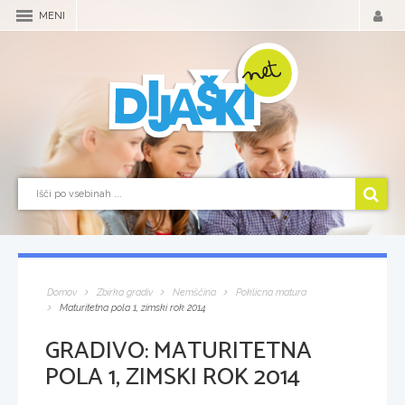
MENI
Domov
Zbirka gradiv
Nemščina
Poklicna matura
Maturitetna pola 1, zimski rok 2014
GRADIVO:
MATURITETNA
POLA 1, ZIMSKI ROK 2014