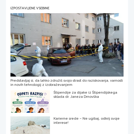
IZPOSTAVLJENE VSEBINE
Predstavljaj si, da lahko združiš svojo strast do raziskovanja, varnosti
in novih tehnologij z izobraževanjem
Štipendije za dijake iz Štipendijskega
sklada dr. Janeza Drnovška
Karierne srede – Ne ugibaj, odkrij svoje
interese!