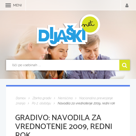
MENI
Domov
Zbirka gradiv
Nemščina
Nacionalno preverjanje
znanja
Po 2. obdobju
Navodila za vrednotenje 2009, redni rok
GRADIVO:
NAVODILA ZA
VREDNOTENJE 2009, REDNI
ROK