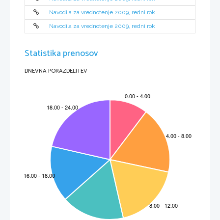
Navodila za vrednotenje 2009, redni rok
Navodila za vrednotenje 2009, redni rok
Statistika prenosov
DNEVNA PORAZDELITEV
N091-251-2-2 
3 
I.  SLUŠNO  RAZUMEVANJE  
1. naloga 
KLEIDER MACHEN LEUTE! 
   (Fertig...los!, 5/1993) 
Rešitve: 