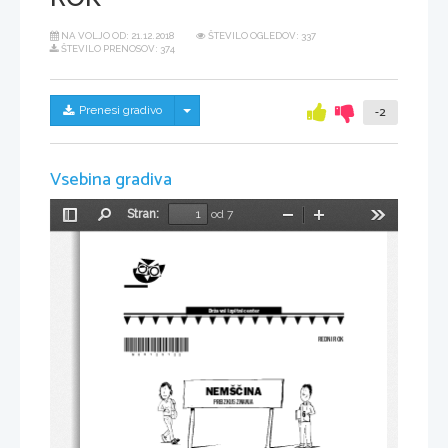
NA VOLJO OD:
21.12.2018
ŠTEVILO OGLEDOV: 337
ŠTEVILO PRENOSOV: 374
Skrij/prikaži meni
Prenesi gradivo
-2
Vsebina gradiva
Stran:
od 7
Preklopi
Najdi
Pomanjšaj
Povečaj
Orodja
stransko
vrstico
Državni izpitni center
*N09125122*
REDNI ROK
NEMŠČINA
PREIZKUS ZNANJA