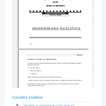
Maj 2009
NAVODILA ZA VREDNOTENJE
NACIONALNO PREVERJANJE ZNANJA
ob koncu 2. obdobja
MODERIRANA RAZLIČICA 
© RIC 2009
2 
N091-251-2-2 
SPLOŠNA NAVODILA ZA VREDNOTENJE 
U
č
iteljice in u
č
itelji naj pri vrednotenju 
preizkusa znanja iz nemš
č
ine uporabljajo naslednja 
popravna znamenja: 
9
    pravilen    odgovor    
//
     nepravilen     odgovor     
/
      ni      odgovora      
Popravna znamenja naj stoj
ijo levo ali desno ob odgovoru.  
V naloge oziroma rešitve ne vpisujemo ni
č
esar, tudi v 4. nalogo poznavanja in rabe jezika ne.  
Pri nalogah izbirnega tipa, kjer je poleg
 pravilne rešitve obkr
ožena še ena ali ve
č
 rešitev, 
u
č
enec/u
č
enka ne dobi to
č
ke. 
Č
e v navodilu piše, da naj se pravilna rešitev obkr
oži, se pri vrednotenju
 upošteva tudi druga 
vrsta njene oznake.  
Č
e u
č
enec/u
č
enka ni jasno ozna
č
il/-a pravilnega odgovora, npr. da ozna
č
i med A in B, 
Sorodne vsebine
odgovora ne upoštevamo, ker ni jasno, 
za katero rešitev se je odlo
č
il/-a. 
Nejasne popravke u
č
encev oz. u
č
enk to
č
kujemo z 0 to
č
kami. 
Navodila za vrednotenje 2009, redni rok