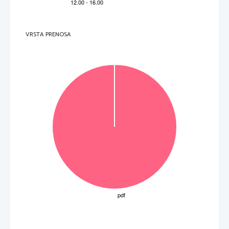
0
4
1
VRSTA PRENOSA
3
2
5
SKUPAJ TO
Č
K: 5 