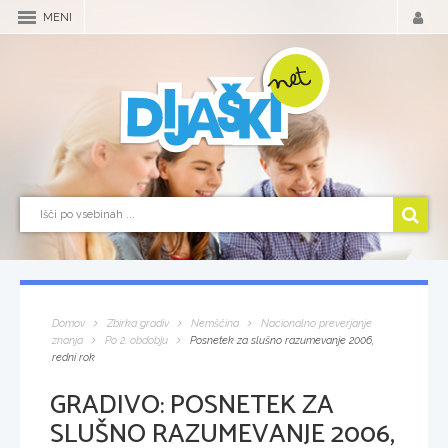
MENI
Domov
Zbirka gradiv
Nemščina
Nacionalno preverjanje
znanja
Po 2. obdobju
Posnetek za slušno razumevanje 2006,
redni rok
GRADIVO:
POSNETEK ZA
SLUŠNO RAZUMEVANJE 2006,