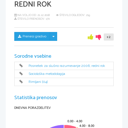
REDNI ROK
NA VOLJO OD:
21.12.2018
ŠTEVILO OGLEDOV: 219
ŠTEVILO PRENOSOV: 170
Skrij/prikaži meni
Prenesi gradivo
+2
Sorodne vsebine
Posnetek za slušno razumevanje 2006, redni rok
Sociološka metodologija
Rimljani [04]
Statistika prenosov
DNEVNA PORAZDELITEV