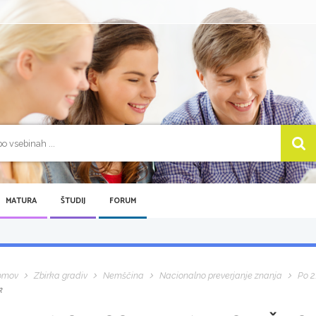
MATURA
ŠTUDIJ
FORUM
omov
Zbirka gradiv
Nemščina
Nacionalno preverjanje znanja
Po 2
k