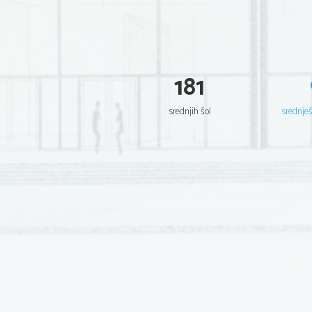
181
srednjih šol
srednje