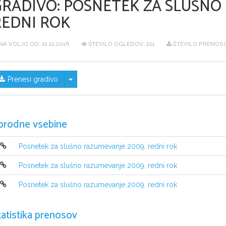
GRADIVO:
POSNETEK ZA SLUŠNO 
REDNI ROK
NA VOLJO OD:
21.12.2018
ŠTEVILO OGLEDOV: 221
ŠTEVILO PRENOSO
Skrij/prikaži meni
Prenesi gradivo
orodne vsebine
Posnetek za slušno razumevanje 2009, redni rok
Posnetek za slušno razumevanje 2009, redni rok
Posnetek za slušno razumevanje 2009, redni rok
tatistika prenosov