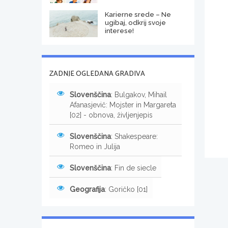
Karierne srede – Ne
ugibaj, odkrij svoje
interese!
ZADNJE OGLEDANA GRADIVA
Slovenščina
: Bulgakov, Mihail
Afanasjevič: Mojster in Margareta
[02] - obnova, življenjepis
Slovenščina
: Shakespeare:
Romeo in Julija
Slovenščina
: Fin de siecle
Geografija
: Goričko [01]