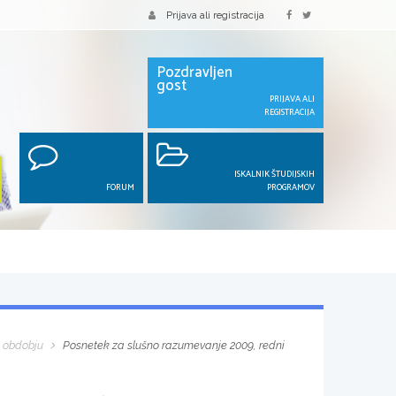
Prijava ali registracija
Pozdravljen
gost
PRIJAVA ALI
REGISTRACIJA
ISKALNIK ŠTUDIJSKIH
FORUM
PROGRAMOV
. obdobju
Posnetek za slušno razumevanje 2009, redni