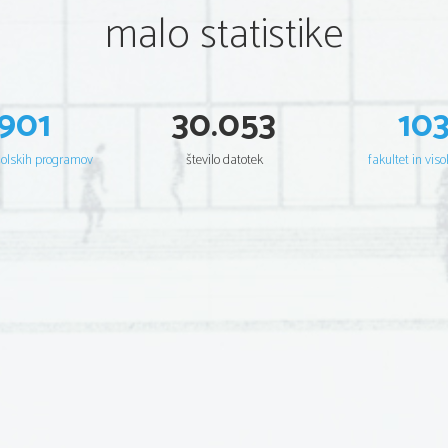
malo statistike
901
30.053
10
šolskih programov
število datotek
fakultet in viso