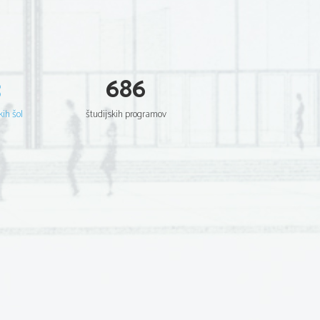
3
686
kih šol
študijskih programov