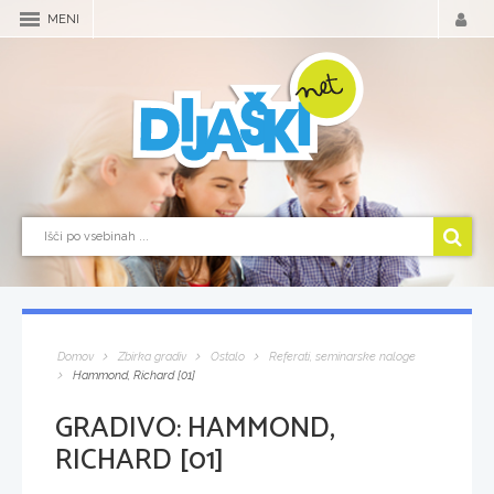
MENI
Domov
Zbirka gradiv
Ostalo
Referati, seminarske naloge
Hammond, Richard [01]
GRADIVO:
HAMMOND,
RICHARD [01]