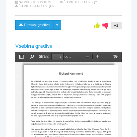
NA VOLJO OD:
21.12.2018
ŠTEVILO OGLEDOV: 437
ŠTEVILO PRENOSOV: 986
Skrij/prikaži meni
Prenesi gradivo
+2
Vsebina gradiva
Stran:
od 1
Preklopi
Najdi
Pomanjšaj
Povečaj
Orodja
stransko
vrstico
Richard Hammond
Richard Mark Hammond se je rodil 19. Decembra leta 1969 v Solihullu v Angliji. Richard je prvorojenec
Eileen  
in Alanu in ima dva mlajša brata Andrewa in Nicholasa. Šolal se je v Solinhulu in Riponu,
diplomiral pa je na univerzi umetnosti in tehnologije v Harrogatu. Njegovo prvo stalno zaposlitev je dobil
leta 1989 na radiju York, kjer je delal kot asistent pri programu Mid-morning. Vendar ne za dolgo, saj so
ga kmalu odpustili. Kasneje je še delal na Radiu Cleveland, Radiu Cumbria, Radiu Newcattle in na drugih
manj pomembnih radijih, ampak delu ni bil predan, zato je poskusil na televiziji. Leta 1998 je prvič
nastopil na televiziji kot napovedovalec TV oddaje Men & Motors.
Leta 2002 pa je Richard dobil njegovo sanjsko službo kot eden TV voditeljev serije Top Gear, skupaj z
Jamesom Mayom in Jeremyjem Clarksonom. Tukaj se ga je prijel njegov vzdevek Hamster. Septembra
leta 2006 je med snemanjem doživel avtomobilsko nesrečo imenovano Vampire accident. Imel je hude
poškodbe možganov in izgubo spomina. Vendar se je uspel pozdraviti in januarja leta 2007 se je vrnil
nazaj k snemanju. Še isto leto je napisal in izdal knjigo On the Edge: My story, ki govori o posledicah
nesreče, ki jo je doživel in kako se je njegova družina spopadla s tem.
Poleg knjige On the Edge: My story je še napisal štiri knjige o avtmobilih, tri knjige za otroke, eno
poljudnoznanstveno knjigo in štri avtobiografije.
Med snemanjem oddaje Top gear je posnel oddaje kot so School's Out, Total Wipeout, Planet Earth in
številne druge. Dobil je tudi dve nagradi British Parking Award leta 2004 in 2005. V juliju 2005 je bil
izbran za številko ena v reviji Heat v kategoriji 
weird celebrity crushes in še isto leto je bil izbran kot eden