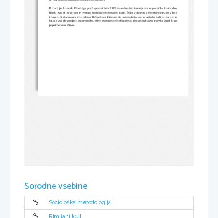
iz med desetih angleških televizijskih talentov.
Richard je Amando Etheridge prvič spoznal leta 1995 in sedem let kasneje sta se poročila. Imata dve
hčerki Isabell in Willow in mnogo neobičajnih domačih živali. Živijo v dvorcu v 
Herefordshiru
 in v lasti
imajo tudi stanovanje v Londonu. Richardova ljubezen do avtomobilov pa se pokaže tudi doma, saj je
lastnik vsaj devanajstih avtomobilov, štirih motorjev in helikopterja. Ima pa tudi avto znamke 
Opel, ki ga
je poimenoval Oliver.
Sorodne vsebine
Sociološka metodologija
Rimljani [04]