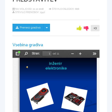
NA VOLJO OD:
21.12.2018
ŠTEVILO OGLEDOV: 808
ŠTEVILO PRENOSOV: 1542
Skrij/prikaži meni
Prenesi gradivo
+3
Vsebina gradiva
Stran:
od 11
Preklopi
Najdi
Pomanjšaj
Povečaj
Orodja
stransko
inženir 
vrstico
elektronike