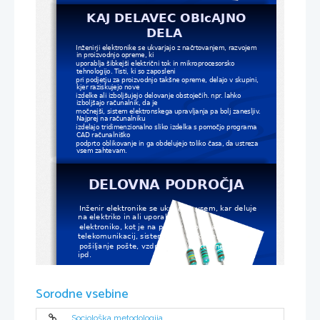
KAJ DELAVEC OBIcAJNO 
DELA
Inženirji elektronike se ukvarjajo z načrtovanjem, razvojem 
in proizvodnjo opreme, ki 
uporablja šibkejši električni tok in mikroprocesorsko 
tehnologijo. Tisti, ki so zaposleni 
pri podjetju za proizvodnjo takšne opreme, delajo v skupini, 
kjer raziskujejo nove 
izdelke ali izboljšujejo delovanje obstoječih. npr. lahko 
izboljšajo računalnik, da je 
močnejši, sistem elektronskega upravljanja pa bolj zanesljiv. 
Najprej na računalniku 
izdelajo tridimenzionalno sliko izdelka s pomočjo programa 
CAD računalniško 
podprto oblikovanje in ga obdelujejo toliko časa, da ustreza 
vsem zahtevam. 
DELOVNA PODROČJA
Inženir elektronike se ukvarja z vsem, kar deluje 
na elektriko in ali uporablja 
elektroniko, kot je na primer uporaba 
telekomunikacij, sistemov za elektronsko 
pošiljanje pošte, vzdrževanje električne opreme 
ipd. 
Sorodne vsebine
Sociološka metodologija