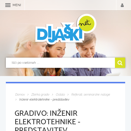
MENI
Domov
Zbirka gradiv
Ostalo
Referati, seminarske naloge
Inženir elektrotehnike - predstavitev
GRADIVO:
INŽENIR
ELEKTROTEHNIKE -
PREDSTAVITEV