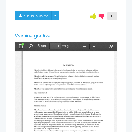
Skrij/prikaži meni
Prenesi gradivo
+1
Vsebina gradiva
Stran:
od 3
Preklopi
Najdi
Pomanjšaj
Povečaj
Orodja
stransko
vrstico
MASAŽA
Masaža izboljšuje delovanje krvnega in limfnega obtoka ter pozitivno vpliva na splošno 
psihofizično stanje. Telo se hitreje regenerira in odpadne snovi se lažje izločajo iz telesa.
Masaža je odličen pripomoček pri hujšanju in odpravi celulita. Koža je po masaži voljna, 
elastična in odporna proti zunanjim vplivom. 
Mišicam se povrne moč. Sklepi postanejo bolj gibljivi, otekline se zmanjšajo, prag bolečine se
zviša. Masaža odpravlja stres in napetost ter posledično tudi nespečnost. 
Masaža je ena najstarejših naravnih metod za izboljšanje človeških sposobnosti.
VRSTE MASAŽ
Posamezne vrste masaž se med seboj razlikujejo predvsem po intenzivnosti na določenem 
delu telesa in namenu, ki ga želimo z masažo doseči. Svetujemo, da si ogledate posamezne 
vrste masaž in se odločite za tisto, ki je najbližje vašim potrebam.
Klasična masaža 
Masažo začnemo na hrbtu. Za natančno obdelavo hrbta potrebujemo 30 min. Zmasiramo 
mišice vratu, ramen, nadlahti, hrbta do trtice in kolka. Mišice sprva pogladimo in otremo, 
segrejemo in pregnetemo. S posebnimi prijemi v predelu lopatic in ledvenem delu hrbtenice 
izvedemo manipulacijo. Sklepe s hitrimi gibi ogrejemo, mišice pa še izžamemo, stresemo in 
rahlo potolčemo. Masažo hrbta zaključimo z gladenjem.
Potem pogladimo noge zadaj in pričnemo z masažo stopala, dobro obdelamo tudi prste. Potem
z gladenjem ogrejemo skočni sklep in Ahilovo tetivo. S prijemi po običajnem vrstnem redu 
obdelamo mečne in stegenske mišice. Ko sta hrbet in nogi zmasirani, se masiranec obrne.
Masiramo nogo spredaj: Obdelamo mišice narti, prstov , gleženj, refleksne cone , mišice 
goleni, koleno in stegenske mišice.
Potem se lotimo masaže rok: Roko pogladimo v smeri proti srcu, obdelamo mišice in 