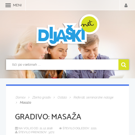
MENI
Domov
Zbirka gradiv
Ostalo
Referati, seminarske naloge
Masaža
GRADIVO:
MASAŽA
NA VOLJO OD:
21.12.2018
ŠTEVILO OGLEDOV: 2221
ŠTEVILO PRENOSOV: 3272