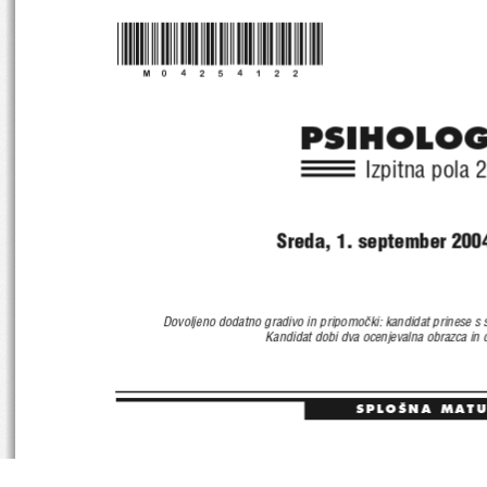
*M04254122*
PSIHOLOG
Izpitna pola 
Sreda, 1. september 2004
Dovoljeno dodatno gradivo in pripomo~ki: kandidat prinese s s
Kandidat dobi dva ocenjevalna obrazca in d
SPLO[NA MAT