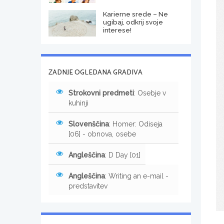
Karierne srede – Ne
ugibaj, odkrij svoje
interese!
ZADNJE OGLEDANA GRADIVA
Strokovni predmeti
: Osebje v
kuhinji
Slovenščina
: Homer: Odiseja
[06] - obnova, osebe
Angleščina
: D Day [01]
Angleščina
: Writing an e-mail -
predstavitev