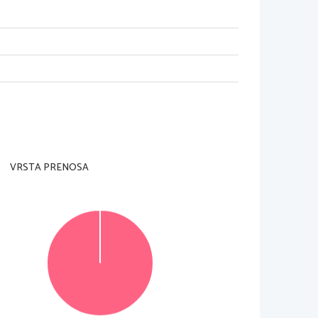
rni u~itelj tega ne dovoli.
strani in na list za odgovore.
aslednje okvir~ke napi{ite {tevilki esejev,
se jih lotili.
resom ali kemi~nim svin~nikom. Pi{ite ~itljivo.
VRSTA PRENOSA
kom, se to~ku
jejo z ni~ (0)  to~kami.
 odgovorili na zastavljeno vpra{anje.