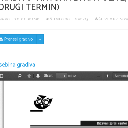
DRUGI TERMIN)
NA VOLJO OD:
21.12.2018
ŠTEVILO OGLEDOV: 423
ŠTEVILO PRENOSO
Skrij/prikaži meni
Prenesi gradivo
sebina gradiva
Stran:
od 12
Preklopi
Najdi
Nazaj
Naprej
Pomanjšaj
Povečaj
stransko
vrstico
Dr`avni izpitni center