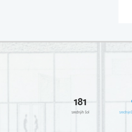
181
srednjih šol
srednje