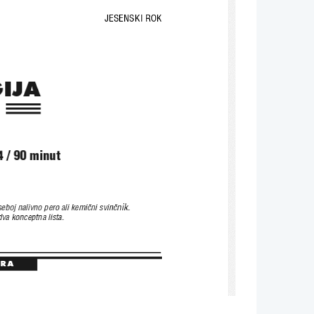
JESENSKI ROK
IJA
2
 / 90 minut
nik.
eboj nalivno pero ali kemi~ni svin~
va konceptna lista.
URA