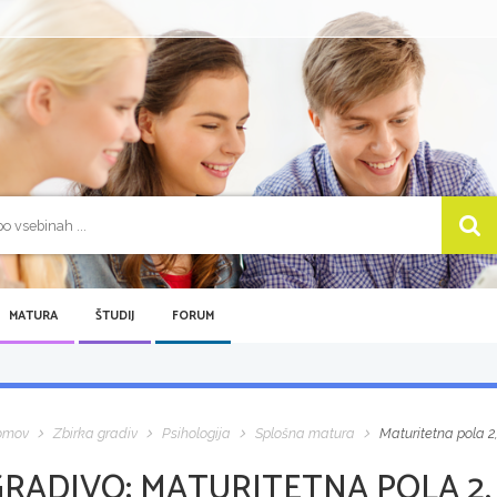
MATURA
ŠTUDIJ
FORUM
omov
Zbirka gradiv
Psihologija
Splošna matura
Maturitetna pola 2,
GRADIVO:
MATURITETNA POLA 2, 