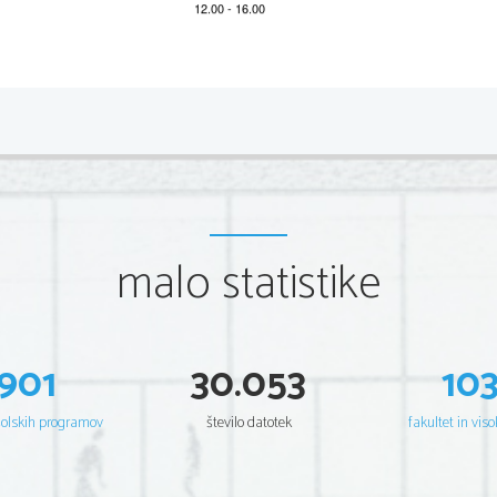
2 
Scientia            Est            Potentia            Scientia            Est           Potentia           Scientia           Est           Potentia      
Scientia            Est            Potentia            Scientia            Est           Potentia           Scientia           Est           Potentia      
Scientia            Est            Potentia            Scientia            Est           Potentia           Scientia           Est           Potentia      
Scientia            Est            Potentia            Scientia            Est           Potentia           Scientia           Est           Potentia      
Scientia            Est            Potentia            Scientia            Est           Potentia           Scientia           Est           Potentia      
Scientia            Est            Potentia            Scientia            Est           Potentia           Scientia           Est           Potentia      
Scientia            Est            Potentia            Scientia            Est           Potentia           Scientia           Est           Potentia      
Scientia            Est            Potentia            Scientia            Est           Potentia           Scientia           Est           Potentia      
Scientia            Est            Potentia            Scientia            Est           Potentia           Scientia           Est           Potentia      
Scientia            Est            Potentia            Scientia            Est           Potentia           Scientia           Est           Potentia      
Scientia            Est            Potentia            Scientia            Est           Potentia           Scientia           Est           Potentia      
Scientia            Est            Potentia            Scientia            Est           Potentia           Scientia           Est           Potentia      
malo statistike
Scientia            Est            Potentia            Scientia            Est           Potentia           Scientia           Est           Potentia      
Scientia            Est            Potentia            Scientia            Est           Potentia           Scientia           Est           Potentia      
Scientia            Est            Potentia            Scientia            Est           Potentia           Scientia           Est           Potentia      
Scientia            Est            Potentia            Scientia            Est           Potentia           Scientia           Est           Potentia      
Scientia            Est            Potentia            Scientia            Est           Potentia           Scientia           Est           Potentia      
Scientia            Est            Potentia            Scientia            Est           Potentia           Scientia           Est           Potentia      
Scientia            Est            Potentia            Scientia            Est           Potentia           Scientia           Est           Potentia      
Scientia            Est            Potentia            Scientia            Est           Potentia           Scientia           Est           Potentia      
901
30.053
10
Scientia            Est            Potentia            Scientia            Est           Potentia           Scientia           Est           Potentia      
Scientia            Est            Potentia            Scientia            Est           Potentia           Scientia           Est           Potentia      
Scientia            Est            Potentia            Scientia            Est           Potentia           Scientia           Est           Potentia      
Scientia            Est            Potentia            Scientia            Est           Potentia           Scientia           Est           Potentia      
šolskih programov
število datotek
fakultet in viso
Scientia            Est            Potentia            Scientia            Est           Potentia           Scientia           Est           Potentia      
Scientia            Est            Potentia            Scientia            Est           Potentia           Scientia           Est           Potentia      
Scientia            Est            Potentia            Scientia            Est           Potentia           Scientia           Est           Potentia      
Scientia            Est            Potentia            Scientia            Est           Potentia           Scientia           Est           Potentia      
Scientia            Est            Potentia            Scientia            Est           Potentia           Scientia           Est           Potentia      
Scientia            Est            Potentia            Scientia            Est           Potentia           Scientia           Est           Potentia      
Scientia            Est            Potentia            Scientia            Est           Potentia           Scientia           Est           Potentia      