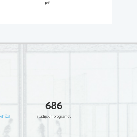
M042-541-2-2 
     Scientia           Est           Potentia           Scientia           Est           Potentia           
     Scientia           Est           Potentia           Scientia           Est           Potentia           
     Scientia           Est           Potentia           Scientia           Est           Potentia           
     Scientia           Est           Potentia           Scientia           Est           Potentia           
     Scientia           Est           Potentia           Scientia           Est           Potentia           
     Scientia           Est           Potentia           Scientia           Est           Potentia           
     Scientia           Est           Potentia           Scientia           Est           Potentia           
     Scientia           Est           Potentia           Scientia           Est           Potentia           
     Scientia           Est           Potentia           Scientia           Est           Potentia           
     Scientia           Est           Potentia           Scientia           Est           Potentia           
     Scientia           Est           Potentia           Scientia           Est           Potentia           
     Scientia           Est           Potentia           Scientia           Est           Potentia           
     Scientia           Est           Potentia           Scientia           Est           Potentia           
     Scientia           Est           Potentia           Scientia           Est           Potentia           
     Scientia           Est           Potentia           Scientia           Est           Potentia           
     Scientia           Est           Potentia           Scientia           Est           Potentia           
     Scientia           Est           Potentia           Scientia           Est           Potentia           
     Scientia           Est           Potentia           Scientia           Est           Potentia           
     Scientia           Est           Potentia           Scientia           Est           Potentia           
     Scientia           Est           Potentia           Scientia           Est           Potentia           
3
686
     Scientia           Est           Potentia           Scientia           Est           Potentia           
     Scientia           Est           Potentia           Scientia           Est           Potentia           
     Scientia           Est           Potentia           Scientia           Est           Potentia           
     Scientia           Est           Potentia           Scientia           Est           Potentia           
kih šol
študijskih programov
     Scientia           Est           Potentia           Scientia           Est           Potentia           
     Scientia           Est           Potentia           Scientia           Est           Potentia           
     Scientia           Est           Potentia           Scientia           Est           Potentia           
     Scientia           Est           Potentia           Scientia           Est           Potentia           
     Scientia           Est           Potentia           Scientia           Est           Potentia           
     Scientia           Est           Potentia           Scientia           Est           Potentia           
     Scientia           Est           Potentia           Scientia           Est           Potentia           