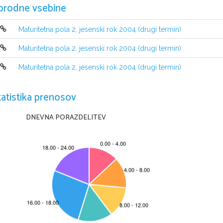
orodne vsebine
NAVODILA KANDIDATU
Maturitetna pola 2, jesenski rok 2004 (drugi termin)
Pazljivo preberite ta navodila. Ne izpu{~ajte ni~esar.
Ne obra~ajte strani in ne za~enjajte re{evati nalog, dokler Vam nadzo
Maturitetna pola 2, jesenski rok 2004 (drugi termin)
Prilepite kodo oziroma vpi{ite svojo {ifro v okvir~ek desno zgoraj na tej 
V tej poli so tri esejisti~na vpra{anja. 
Izberite in odgovorite na dve. 
V n
Maturitetna pola 2, jesenski rok 2004 (drugi termin)
ki naj ju ocenjevalec popravi.
tatistika prenosov
^e ju ne boste vnesli, bo ocenj
evalec popravil prva dva es
eja, ki ste 
Odgovore vpisujte v za to predviden prostor v izpitni poli, z nalivnim pe
DNEVNA PORAZDELITEV
Nejasni in ne~itljivi odgovori ter odgovori, pisani z na
vadnim svin~ni
Vsak esej je ovrednoten s 15 to~kami.
Odgovore dobro premislite. Pripravite si koncept in preverite, ~e ste res
Zaupajte vase in v svoje sposobnosti.
@elimo Vam veliko uspeha.
Ta pola ima 12 strani, od tega 4 prazne.
© RIC 2004 