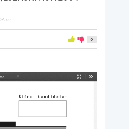
V: 455
0
Način
Orodja
predstavitve
[
ifra  kandidata: