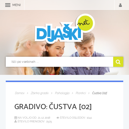
MENI
Domov
Zbirka gradiv
Psihologija
Plonkci
Čustva [02]
GRADIVO:
ČUSTVA [02]
NA VOLJO OD:
21.12.2018
ŠTEVILO OGLEDOV: 1041
ŠTEVILO PRENOSOV: 2525