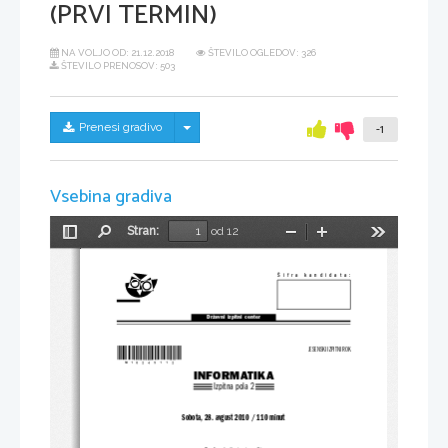
(PRVI TERMIN)
NA VOLJO OD:
21.12.2018
ŠTEVILO OGLEDOV: 326
ŠTEVILO PRENOSOV: 503
Skrij/prikaži meni
Prenesi gradivo
-1
Vsebina gradiva
Stran:
od 12
Preklopi
Najdi
Pomanjšaj
Povečaj
Orodja
stransko
vrstico
Šifra kandidata:
Državni  izpitni  center
*M10245112*
JESENSKI IZPITNI ROK
INFORMATIKA
Izpitna pola 2
Sobota, 28. avgust 2010 / 110 minut