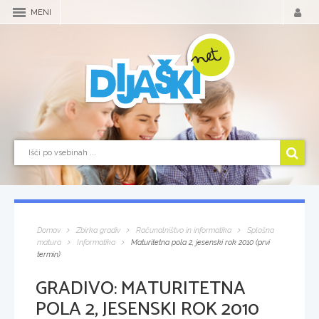
MENI
Domov
Zbirka gradiv
Računalništvo in informatika
Splošna
matura
Informatika
Maturitetna pola 2, jesenski rok 2010 (prvi
termin)
GRADIVO:
MATURITETNA
POLA 2, JESENSKI ROK 2010