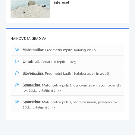
interese!
NAJNOVEJŠA GRADIVA
Matematika
: Predmetni izpitni katalog 2026
Umetnost
: Podatki o izpitu 2025
Slovenščina
: Predmetni izpitni katalog 2025 in 2026
Španščina
: Maturitetna pola 2, osnovna raven, spomladanski
rok 2021 (v italijanščini)
Španščina
: Maturitetna pola 1, osnovna raven, jesenski rok
2021 (v italijanščini)