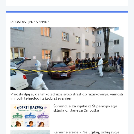
IZPOSTAVLJENE VSEBINE
Predstavljaj si, da lahko združiš svojo strast do raziskovanja, varnosti
in novih tehnologij z izobraževanjem
Štipendije za dijake iz Štipendijskega
sklada dr. Janeza Drnovška
Karierne srede – Ne ugibaj, odkrij svoje