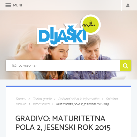
MENI
Domov
Zbirka gradiv
Računalništvo in informatika
Splošna
matura
Informatika
Maturitetna pola 2, jesenski rok 2015
GRADIVO:
MATURITETNA
POLA 2, JESENSKI ROK 2015