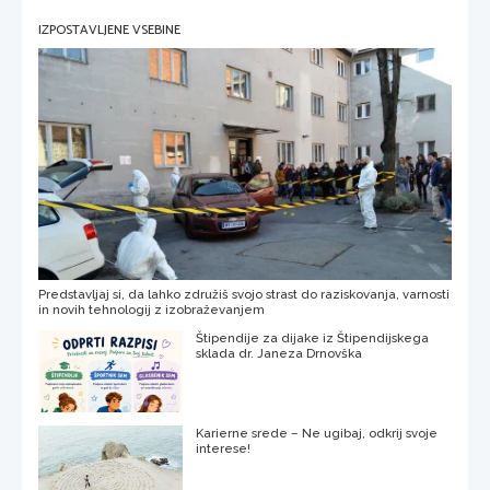
IZPOSTAVLJENE VSEBINE
Predstavljaj si, da lahko združiš svojo strast do raziskovanja, varnosti
in novih tehnologij z izobraževanjem
Štipendije za dijake iz Štipendijskega
sklada dr. Janeza Drnovška
Karierne srede – Ne ugibaj, odkrij svoje
interese!