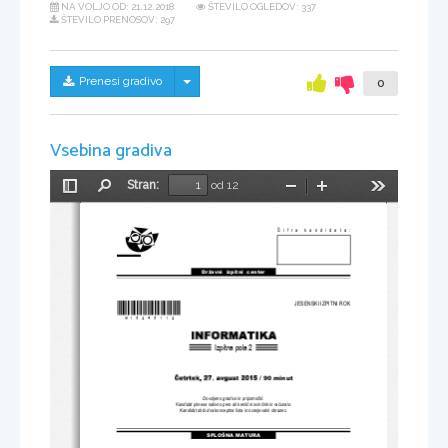
NA VOLJO OD:
21.12.2018
ŠTEVILO OGLEDOV: 337
ŠTEVILO PRENOSOV: 297
Skrij/prikaži meni
Prenesi gradivo
0
Vsebina gradiva
Stran:
od 12
Preklopi
Najdi
Pomanjšaj
Povečaj
Orodja
stransko
vrstico
Šifra kandidata:
Državni  izpitni  center
JESENSKI IZPITNI ROK
*M15245112* 
Izpitna pola 2
/ 90 minut
Dovoljeno gradivo in pripomo
č
ki:
Kandidat prinese nalivno pero ali kemi
č
ni svin
č
nik in ra
č
unalo.
Kandidat dobi dva konceptna lista
 in ocenjevalni obrazec.
SPLOŠNA MATURA