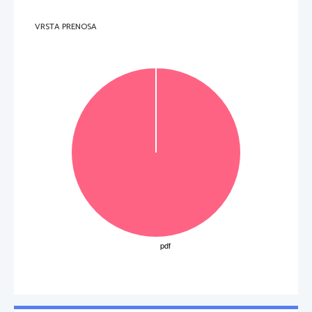
naslov slike, 
č
e ... 
se slika nahaja v 
je odvisni naslov 
mapi 
stran
VRSTA PRENOSA
mapi 
slike
mapi 
html
mapi 
elementi
(4 to
č
ke) 
2.2.    Navedite absolutni naslov datoteke 
, ko se nahaja v mapi 
. 
MojaFotka.jpg
slike
 ________________________________________________________________________________  
 (1 to
č
ka) 