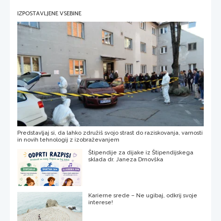
IZPOSTAVLJENE VSEBINE
Predstavljaj si, da lahko združiš svojo strast do raziskovanja, varnosti
in novih tehnologij z izobraževanjem
Štipendije za dijake iz Štipendijskega
sklada dr. Janeza Drnovška
Karierne srede – Ne ugibaj, odkrij svoje
interese!