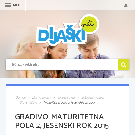
MENI
Domov
Zbirka gradiv
Slovenščina
Splošna matura
Slovenščina
Maturitetna pola 2, jesenski rok 2015
GRADIVO:
MATURITETNA
POLA 2, JESENSKI ROK 2015