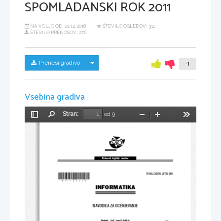
SPOMLADANSKI ROK 2011
NA VOLJO OD:
21.12.2018
ŠTEVILO OGLEDOV: 311
ŠTEVILO PRENOSOV: 276
Skrij/prikaži meni
Prenesi gradivo
-1
Vsebina gradiva
Stran:
od 9
Preklopi
Najdi
Pomanjšaj
Povečaj
Orodja
stransko
vrstico
Državni  izpitni  center
*M11145113*
SPOMLADANSKI IZPITNI ROK
INFORMATIKA
NAVODILA ZA OCENJEVANJE