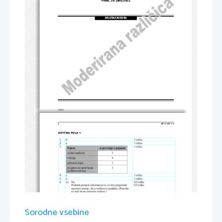
Petek, 10. junij 2011
SPLOŠNA MATURA
© RIC 2011
2 
M111-451-1-3 
IZPITNA POLA 1 
1.      b      
1      to
č
ka 
2.      a      
1      to
č
ka 
3. 
1 to
č
ka 
Pojem 
se povezuje s pojmom 
model realnosti 
3 
relacija                                                    4                                                    
primarni klju
č
                                        1                                        
program za upravljanje 
2 
podatkovnih baz 
4.      c      
1      to
č
ka 
5.      a      
1      to
č
ka 
6.      a)      Ne.            
0,5 to
č
ke 
Podatek pomeni informacijo le, 
č
e ima prejemnik 
0,5 to
č
ke 
ustrezno znanje, da jo razbere iz podatka. (Pravilne 
so tudi druge ustrezne razlage.)  
b)    Ustreza vsak odgovor, ki je ustrezno razložen. 
1 to
č
ka 
7.      a)      Koli
č
ina informacije = log
(8) = 3 bite 
1 to
č
ka 
2
b)    Koli
č
ina informacije = log
(8) = 3 bite 
1 to
č
ka 
2
8. 
1 to
č
ka 
b 
Sorodne vsebine
9. 
1 to
č
ka 
Pojem 
se povezuje s pojmom 
HTML                                          svetovni                                          splet                                          
domena                                           številka                                           IP                                           
dovoljenje za uporabo 
licenca 