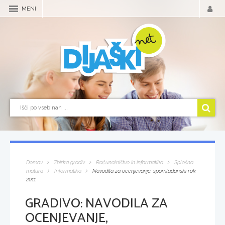
MENI
Domov
Zbirka gradiv
Računalništvo in informatika
Splošna
matura
Informatika
Navodila za ocenjevanje, spomladanski rok
2011
GRADIVO:
NAVODILA ZA
OCENJEVANJE,