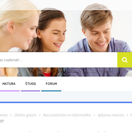
MATURA
ŠTUDIJ
FORUM
omov
Zbirka gradiv
Računalništvo in informatika
Splošna matura
07