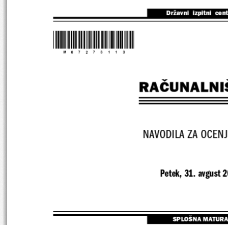
Državni  izpitni  cen
*M07278113*
RAČUNALNI
NAVODILA ZA OCENJ
Petek, 31. avgust 
SPLOŠNA MATURA