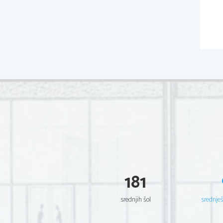
181
srednjih šol
srednje