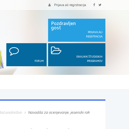
Prijava ali registracija
Pozdravljen
gost
PRIJAVA ALI
REGISTRACIJA
ISKALNIK ŠTUDIJSKIH
FORUM
PROGRAMOV
Računalništvo
Navodila za ocenjevanje, jesenski rok