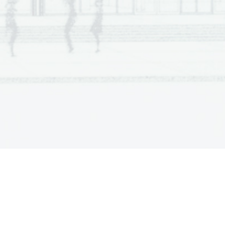
jo in medsebojno povezavo pomnilnikov 
č
č
č
tnem redu, 
e gledamo naraš
ajo
o 
 (2 to
ki) 
č
ami? 
(2 to
ki) 
č
esiranja. 
vanim 
asom za
etka procesiranja.
č
č
 kon
anje procesiranja v odvisnosti od 
č
rocesiranja v odvisnosti od prioritete 