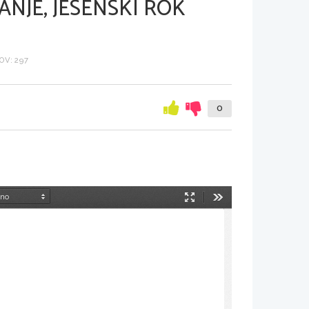
NJE, JESENSKI ROK
V: 297
0
Način
Orodja
predstavitve