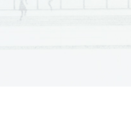
č
2.     Pomnilniška hierarhija pomeni dolo
eno organizaci
č
znotraj ra
unalnika. Pomnilniki so v naslednjem vrs
č
velikost in padajo
o hitrost dostopa procesorja: 
A
disk, registri, predpomnilnik, primarni pomnilnik; 
B
registri, predpomnilnik, primarni pomnilnik, disk;
C
predpomnilnik, registri, disk, primarni pomnilnik; 
D
primarni pomnilnik, registri, predpomnilnik, disk; 
E
disk, predpomnilnik, registri, primarni pomnilnik. 
3.     Zakaj je potreben mehanizem prekinitev s prioritet
A
Zaradi procesov, ki zahtevajo takojšen za
etek proc
č
B
Zato, da lahko procese razvrstimo skladno z zahte
C
Samo mehanizem prekinitev zagotavlja za
etek in
č
prioritete procesov. 
D
Samo mehanizem prekinitev zagotavlja kon
anje p
č
procesov. 