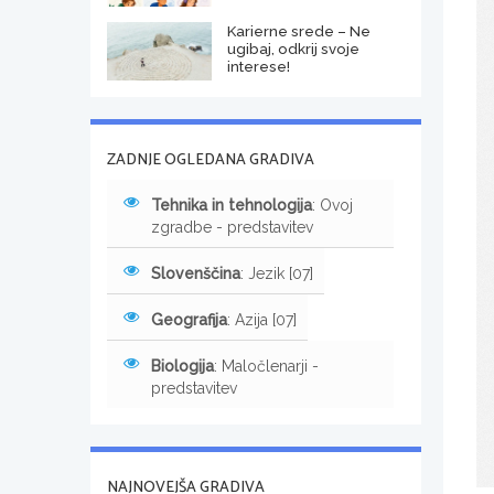
Karierne srede – Ne
ugibaj, odkrij svoje
interese!
ZADNJE OGLEDANA GRADIVA
Tehnika in tehnologija
: Ovoj
zgradbe - predstavitev
Slovenščina
: Jezik [07]
Geografija
: Azija [07]
Biologija
: Maločlenarji -
predstavitev
NAJNOVEJŠA GRADIVA