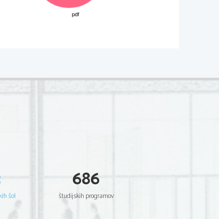
M072-781-1-3 
ALNIŠKIH SISTEMOV
te najpopolnejši odgovor): 
(2 to
ki) 
č
3
686
kih šol
študijskih programov