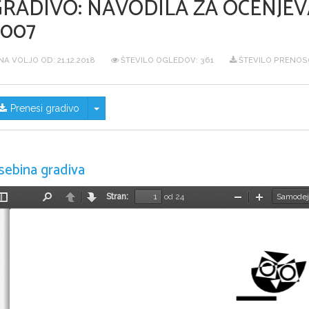
GRADIVO:
NAVODILA ZA OCENJEVA
2007
NA VOLJO OD:
21.12.2018
ŠTEVILO OGLEDOV: 361
ŠTEVILO PRENOSO
Skrij/prikaži meni
Prenesi gradivo
sebina gradiva
Stran:
od 24
Preklopi
Najdi
Nazaj
Naprej
Pomanjšaj
Povečaj
stransko
vrstico