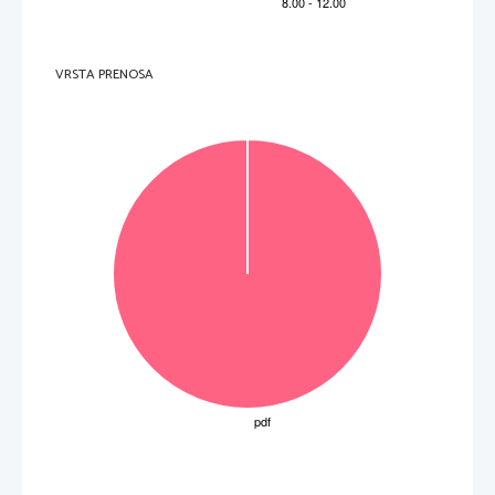
8. 
В
программе
кинофестиваля
показывают
также
мультфильмы
. 
 (8 to
č
k) 
VRSTA PRENOSA