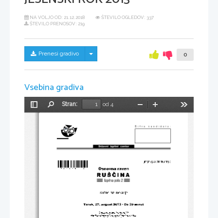
NA VOLJO OD:
21.12.2018
ŠTEVILO OGLEDOV: 337
ŠTEVILO PRENOSOV: 219
Skrij/prikaži meni
Prenesi gradivo
0
Vsebina gradiva
Stran:
od 4
Preklopi
Najdi
Pomanjšaj
Povečaj
Orodja
stransko
vrstico