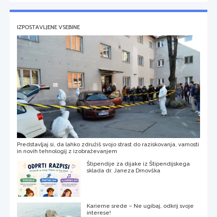
IZPOSTAVLJENE VSEBINE
Predstavljaj si, da lahko združiš svojo strast do raziskovanja, varnosti
in novih tehnologij z izobraževanjem
Štipendije za dijake iz Štipendijskega
sklada dr. Janeza Drnovška
Karierne srede – Ne ugibaj, odkrij svoje
interese!