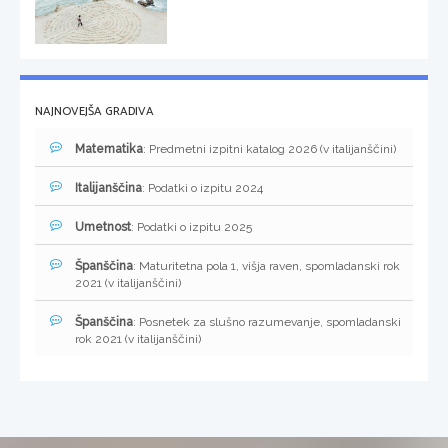
NAJNOVEJŠA GRADIVA
Matematika
: Predmetni izpitni katalog 2026 (v italijanščini)
Italijanščina
: Podatki o izpitu 2024
Umetnost
: Podatki o izpitu 2025
Španščina
: Maturitetna pola 1, višja raven, spomladanski rok
2021 (v italijanščini)
Španščina
: Posnetek za slušno razumevanje, spomladanski
rok 2021 (v italijanščini)