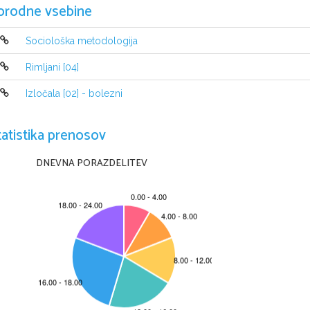
orodne vsebine
Sociološka metodologija
Rimljani [04]
Izločala [02] - bolezni
tatistika prenosov
DNEVNA PORAZDELITEV
1. Iztrgaj pozabi nekaj povedi, ki so se 
spomin.
Nekajkrat sem se še spomnila na st
zdravili. Samomor e to izhod? Nisem v