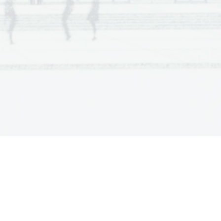
šnega zgodilo tudi pri nas 
.
 oseba in vsekakor je 
hko tudi zgodilo, ne le v 
ivi v Nemčiji skupaj s 
ljico Liso s katero 
 s športom, še posebej pa 
 prvega fanta z imenom 
aradi tega se boji smrti.
dslovila ko je ugotovila, da 
Ti ugaja?
o, zakaj se ne želi 
u storila enako?
. Ima trinajstletno sestro 