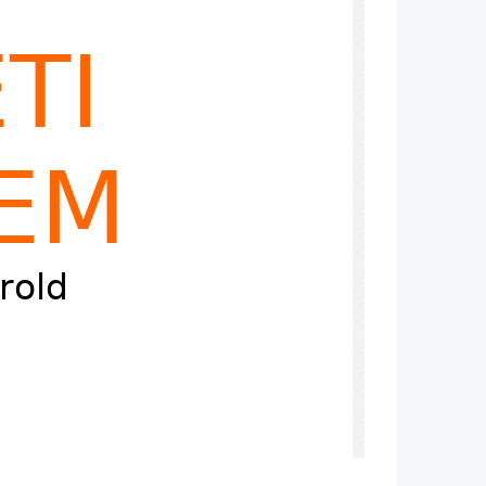
TI
EM
rold