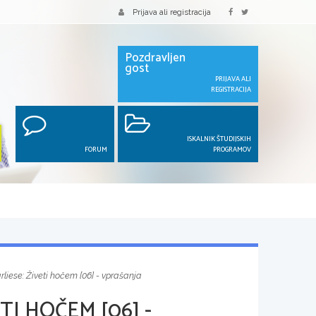
Prijava ali registracija
Pozdravljen
gost
PRIJAVA ALI
REGISTRACIJA
ISKALNIK ŠTUDIJSKIH
FORUM
PROGRAMOV
rliese: Živeti hočem [06] - vprašanja
TI HOČEM [06] -