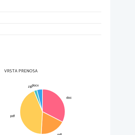
VRSTA PRENOSA
ti posebej vtisnile v 
ekleničko v omarici z 
edela. Saj sem vendar 