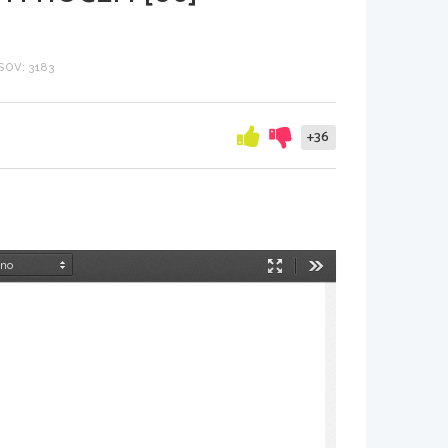
OV: 3183
+36
Način
Orodja
predstavitve