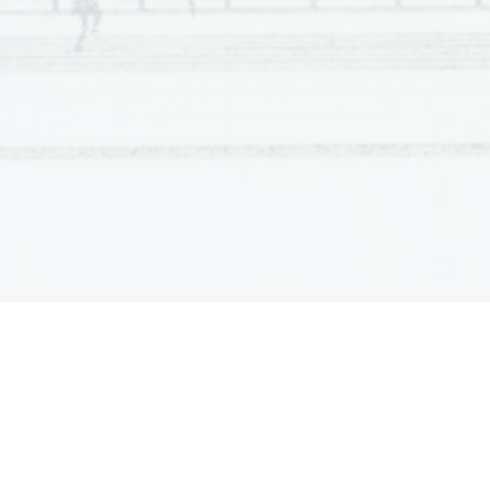
mogoče, da bi v resnici obstajala?
     c) Se ti zdi, da bi se lahko kaj tak
ali je možno le v tujini?
      a) Zgodba se je dogajala v Nemčiji
      b) Menim, da Nadine ni izmišljena
mogoče da bi v resnico obstajala.
      c) Zdi se mi, da bi se to pri nas la
tujini.
4. Kdo je Nadine? Označi jo.
      Nadine je šestletna najstnica, ki ž
svojima staršema. Ima najboljšo prijate
obiskujeta isti razred.
Rada se ukvarja
z odbojko, ki jo tudi trenira. Imela je
Florian, ki jo je okužil z virusom HIV. Z
      Njen drugi fant je Marc, ki ga je o
se v njenem telesu širi virus HIV.
5. a) Zapiši nekaj Marcovih lastnosti. 
    b) Si mu Nadine upa povedati resnic
srečevati z njim? Bi ti na njenem mest
     a) Marc je simpatičen in resen fant