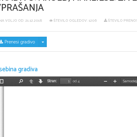
VPRAŠANJA
NA VOLJO OD:
21.12.2018
ŠTEVILO OGLEDOV: 1206
ŠTEVILO PRENOS
Skrij/prikaži meni
Prenesi gradivo
sebina gradiva
Stran:
od 4
Preklopi
Najdi
Nazaj
Naprej
Pomanjšaj
Povečaj
stransko
vrstico