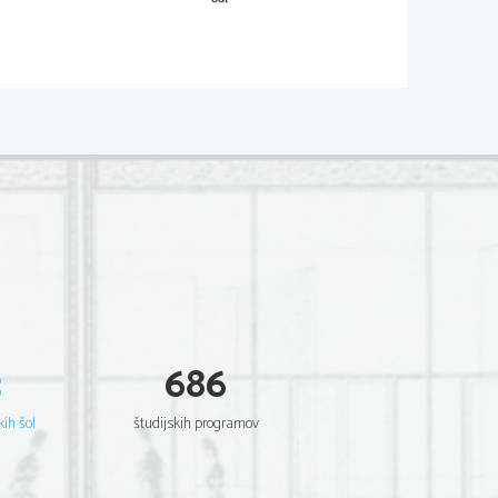
idsa si nisem želela. 
a. 
kot bi sedela na zatožni 
kaj se mi nobena ni 
ezni? Zakaj? Zapiši tri 
šiš za aids.
, saj sem prebrala to 
ale bolezen aids.
: 
3
686
e bolezen
kih šol
študijskih programov
a književna oseba ali je 