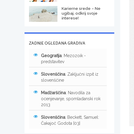
Karierne srede – Ne
ugibaj, odkrij svoje
interese!
ZADNJE OGLEDANA GRADIVA
Geografija
: Mezozoik -
predstavitev
Slovenščina
: Zaključni izpit iz
slovenščine
Madžarščina
: Navodila za
ocenjevanje, spomladanski rok
2013
Slovenščina
: Beckett, Samuel:
Čakajoč Godota [03]