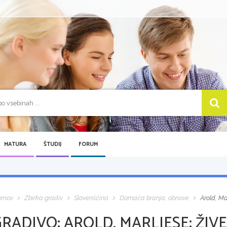
MATURA
ŠTUDIJ
FORUM
omov
Zbirka gradiv
Slovenščina
Domača branja, obnove
Arold, Ma
GRADIVO:
AROLD, MARLIESE: ŽIVE