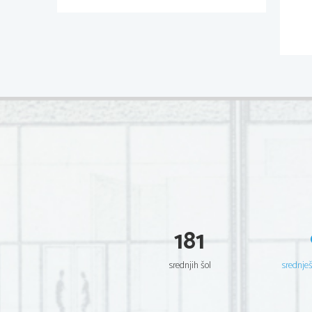
181
srednjih šol
srednje