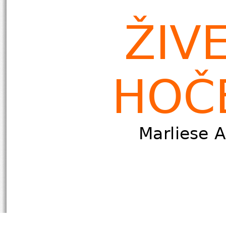
ŽIVE
HOČ
Marliese A