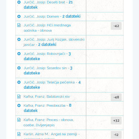
Jurčič, Josip: Deseti brat -
21
datotek
Jurčič, Josip: Domen -
2 datoteki
-42
Jurčič, Josip: Hči mestnega
sodnika - obnova
Jurčič, Josip: Jurij Kozjak, slovenski
janičar -
2 datoteki
Jurčič, Josip: Rokovnjači -
3
datoteke
Jurčič, Josip: Sosedov sin -
3
datoteke
Jurčič, Josip: Telečja pečenka -
4
datoteke
-48
Kafka, Franz: Babilonski rov
Kafka, Franz: Preobrazba -
8
datotek
+32
Kafka, Franz: Proces - obnova,
osebe, življenjepis
-12
Karlin, Alma M.: Angel na zemlji -