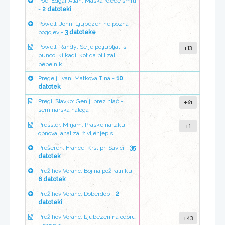
Poe, Edgar Allan: Maska rdeče smrti
-
2 datoteki
Powell, John: Ljubezen ne pozna
pogojev -
3 datoteke
+13
Powell, Randy: Se je poljubljati s
punco, ki kadi, kot da bi lizal
pepelnik
Pregelj, Ivan: Matkova Tina -
10
datotek
+61
Pregl, Slavko: Geniji brez hlač -
seminarska naloga
+1
Pressler, Mirjam: Praske na laku -
obnova, analiza, življenjepis
Prešeren, France: Krst pri Savici -
35
datotek
Prežihov Voranc: Boj na požiralniku -
6 datotek
Prežihov Voranc: Doberdob -
2
datoteki
+43
Prežihov Voranc: Ljubezen na odoru