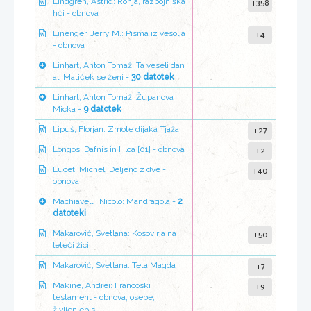
+358
Lindgren, Astrid: Ronja, razbojniška
hči - obnova
+4
Linenger, Jerry M.: Pisma iz vesolja
- obnova
Linhart, Anton Tomaž: Ta veseli dan
ali Matiček se ženi -
30 datotek
Linhart, Anton Tomaž: Županova
Micka -
9 datotek
+27
Lipuš, Florjan: Zmote dijaka Tjaža
+2
Longos: Dafnis in Hloa [01] - obnova
+40
Lucet, Michel: Deljeno z dve -
obnova
Machiavelli, Nicolo: Mandragola -
2
datoteki
+50
Makarovič, Svetlana: Kosovirja na
leteči žici
+7
Makarovič, Svetlana: Teta Magda
+9
Makine, Andrei: Francoski
testament - obnova, osebe,
življenjepis