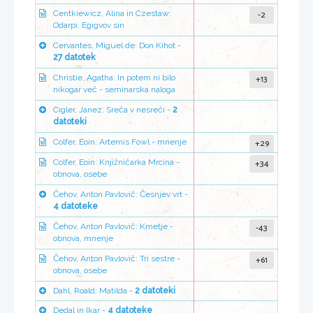
-2
Centkiewicz, Alina in Czestaw:
Odarpi, Egigvov sin
Cervantes, Miguel de: Don Kihot -
27 datotek
+13
Christie, Agatha: In potem ni bilo
nikogar več - seminarska naloga
Cigler, Janez: Sreča v nesreči -
2
datoteki
+29
Colfer, Eoin: Artemis Fowl - mnenje
+34
Colfer, Eoin: Knjižničarka Mrcina -
obnova, osebe
Čehov, Anton Pavlovič: Česnjev vrt -
4 datoteke
-43
Čehov, Anton Pavlovič: Kmetje -
obnova, mnenje
+61
Čehov, Anton Pavlovič: Tri sestre -
obnova, osebe
Dahl, Roald: Matilda -
2 datoteki
Dedal in Ikar -
4 datoteke