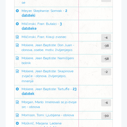
se
Meyer, Stephanie: Somrak -
2
datoteki
Milčinski, Fran: Butalci -
3
datoteke
-4
Milčinski, Fran: Kravji zvonec
-38
Moliere, Jean Baptiste: Don Juan -
obnova, osebe, motiv, življenjepis
-58
Moliere, Jean Baptiste: Namišljeni
bolnik
-2
Moliere, Jean Baptiste: Skapinove
zvijače - obnova, življenjepis,
mnenje
Moliere, Jean Baptiste: Tartuffe -
23
datotek
-6
Morgan, Marlo: Imenovali so jo dvoje
src - obnova
-30
Morrison, Tomi: Ljubljena - obnova
Moškrič, Marjana: Ledene