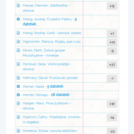
+13
Hesse, Herman: Siddhartha -
obnova
Hieng, Andrej: Čudežni Feliks -
5
datotek
+7
Hieng, Andrej: Grob - obnova, osebe
+10
Highsmith, Patricia: Ripley pod rušo
-5
Hines, Faith: Zakon gospe
Murphyjeve - mnenje
+27
Hočevar, Darja: Vroče poletje -
obnova
-1
Hofmeyr, David: Puščavski jezdec
Homer: Iliada -
5 datotek
Homer: Odiseja -
18 datotek
+91
Hooper, Mary: Prva ljubezen -
obnova
-14
Hopkins, Cathy: Prijateljice, zmenki
in bogataš
-22
Horelova, Eliska: Ivanina odločitev