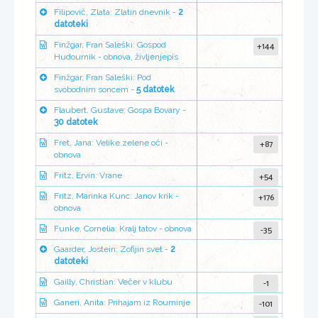
Filipovič, Zlata: Zlatin dnevnik -
2
datoteki
+144
Finžgar, Fran Saleški: Gospod
Hudournik - obnova, življenjepis
Finžgar, Fran Saleški: Pod
svobodnim soncem -
5 datotek
Flaubert, Gustave: Gospa Bovary -
30 datotek
+87
Fret, Jana: Velike zelene oči -
obnova
+54
Fritz, Ervin: Vrane
+176
Fritz, Marinka Kunc: Janov krik -
obnova
-35
Funke, Cornelia: Kralj tatov - obnova
Gaarder, Jostein: Zofijin svet -
2
datoteki
-1
Gailly, Christian: Večer v klubu
-101
Ganeri, Anita: Prihajam iz Rouminje