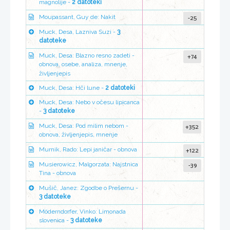
magnolije -
2 datoteki
-25
Moupassant, Guy de: Nakit
Muck, Desa, Lazniva Suzi -
3
datoteke
+74
Muck, Desa: Blazno resno zadeti -
obnova, osebe, analiza, mnenje,
življenjepis
Muck, Desa: Hči lune -
2 datoteki
Muck, Desa: Nebo v očesu lipicanca
-
3 datoteke
+352
Muck, Desa: Pod milim nebom -
obnova, življenjepis, mnenje
+122
Murnik, Rado: Lepi janičar - obnova
-39
Musierowicz, Malgorzata: Najstnica
Tina - obnova
Mušič, Janez: Zgodbe o Prešernu -
3 datoteke
Möderndorfer, Vinko: Limonada
slovenica -
3 datoteke