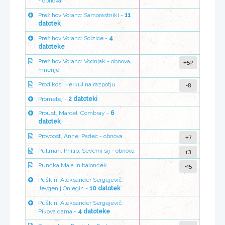
- obnova
Prežihov Voranc: Samorastniki -
11
datotek
Prežihov Voranc: Solzice -
4
datoteke
+52
Prežihov Voranc: Vodnjak - obnova,
mnenje
-8
Prodikos: Herkul na razpotju
Prometej -
2 datoteki
Proust, Marcel: Combray -
6
datotek
+7
Provoost, Anne: Padec - obnova
+3
Pullman, Philip: Severni sij - obnova
-15
Punčka Maja in balonček
Puškin, Aleksander Sergejevič:
Jevgenij Onjegin -
10 datotek
Puškin, Aleksander Sergejevič:
Pikova dama -
4 datoteke