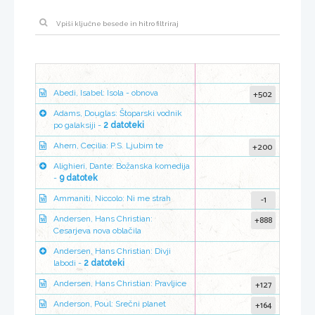
+502
Abedi, Isabel: Isola - obnova
Adams, Douglas: Štoparski vodnik
po galaksiji -
2 datoteki
+200
Ahern, Cecilia: P.S. Ljubim te
Alighieri, Dante: Božanska komedija
-
9 datotek
-1
Ammaniti, Niccolo: Ni me strah
+888
Andersen, Hans Christian:
Cesarjeva nova oblačila
Andersen, Hans Christian: Divji
labodi -
2 datoteki
+127
Andersen, Hans Christian: Pravljice
+164
Anderson, Poul: Srečni planet