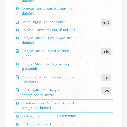
datotek
Kosmač, Ciril: V gaju življenja -
5
datotek
+46
Kotter, Ingric: O super starših
Kovačič, Lojze: Prišleki -
6 datotek
Kranjec, Miško: Otroci, čigavi ste -
2
datoteki
+85
Kranjec, Miško: Povest o dobrih
ljudeh
Kranjec, Miško: Režonja na svojem -
9 datotek
-4
Kratka proza slovenskega realizma
- povzetek
-28
Kreft, Bratko: Celjski grofje -
obnova, osebe, motiv
Kundera, Milan: Neznosna lahkost
bivanja -
4 datoteke
Kästner, Erich: Dvojčici -
2 datoteki
Kästner, Erich: Emil in detektivi -
2