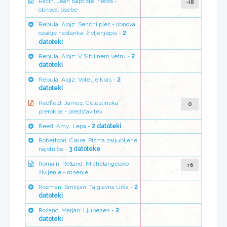
-18
Racin, Jean Baptiste: Fedra -
obnova, osebe
Rebula, Alojz: Senčni ples - obnova,
ozadje nastanka, življenjepis -
2
datoteki
Rebula, Alojz: V Sibilinem vetru -
2
datoteki
Rebula, Alojz: Votel je kras -
2
datoteki
0
Redfield, James: Celestinska
prerokba - predstavitev
Reed, Amy: Lepa -
2 datoteki
Robertson, Claire: Pisma zaljubljene
najstnice -
3 datoteke
+6
Romain, Rolland: Michelangelovo
življenje - mnenje
Rozman, Smilijan: Ta glavna Urša -
2
datoteki
Rožanc, Marjan: Ljubezen -
2
datoteki