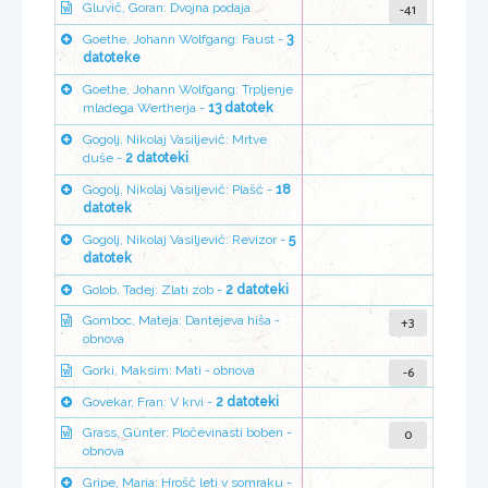
-41
Gluvič, Goran: Dvojna podaja
Goethe, Johann Wolfgang: Faust -
3
datoteke
Goethe, Johann Wolfgang: Trpljenje
mladega Wertherja -
13 datotek
Gogolj, Nikolaj Vasiljevič: Mrtve
duše -
2 datoteki
Gogolj, Nikolaj Vasiljevič: Plašč -
18
datotek
Gogolj, Nikolaj Vasiljevič: Revizor -
5
datotek
Golob, Tadej: Zlati zob -
2 datoteki
+3
Gomboc, Mateja: Dantejeva hiša -
obnova
-6
Gorki, Maksim: Mati - obnova
Govekar, Fran: V krvi -
2 datoteki
0
Grass, Günter: Pločevinasti boben -
obnova
Gripe, Maria: Hrošč leti v somraku -