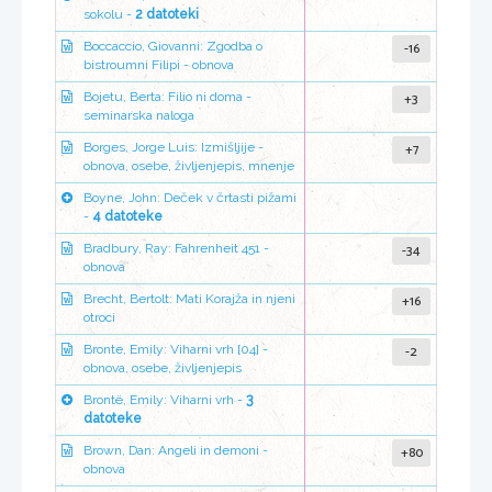
sokolu -
2 datoteki
-16
Boccaccio, Giovanni: Zgodba o
bistroumni Filipi - obnova
+3
Bojetu, Berta: Filio ni doma -
seminarska naloga
+7
Borges, Jorge Luis: Izmišljije -
obnova, osebe, življenjepis, mnenje
Boyne, John: Deček v črtasti pižami
-
4 datoteke
-34
Bradbury, Ray: Fahrenheit 451 -
obnova
+16
Brecht, Bertolt: Mati Korajža in njeni
otroci
-2
Bronte, Emily: Viharni vrh [04] -
obnova, osebe, življenjepis
Brontë, Emily: Viharni vrh -
3
datoteke
+80
Brown, Dan: Angeli in demoni -
obnova