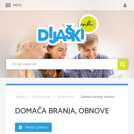
MENI
Domov
Zbirka gradiv
Slovenščina
Domača branja, obnove
DOMAČA BRANJA, OBNOVE
Naloži gradivo