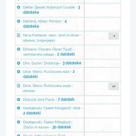
Defoe, Daniel: Robinson Crusoe -
3
datoteke
Dekleva, Milan: Pimlico -
4
datoteke
-1
De la Fontiane, Jean: Smrt in drvar -
obnova, življenjepis
Dickens, Charles: Oliver Twist -
seminarska naloga -
2 datoteki
Dim, Dušan: Distorzija -
3 datoteke
Dirie, Waris: Puščavska roža -
2
datoteki
+1
Dirie, Waris: Puščavska zarja -
obnova
Dnevnik Ane Frank -
7 datotek
Dostojevski, Fjodor Mihajlovič: Idiot -
2 datoteki
Dostojevski, Fjodor Mihajlovič:
Zločin in kazen -
30 datotek