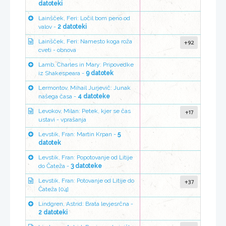
datoteki
Lainšček, Feri: Ločil bom peno od
valov -
2 datoteki
+92
Lainšček, Feri: Namesto koga roža
cveti - obnova
Lamb, Charles in Mary: Pripovedke
iz Shakespeara -
9 datotek
Lermontov, Mihail Jurjevič: Junak
našega časa -
4 datoteke
+17
Levokov, Milan: Petek, kjer se čas
ustavi - vprašanja
Levstik, Fran: Martin Krpan -
5
datotek
Levstik, Fran: Popotovanje od Litije
do Čateža -
3 datoteke
+37
Levstik, Fran: Potovanje od Litije do
Čateža [04]
Lindgren, Astrid: Brata levjesrčna -
2 datoteki