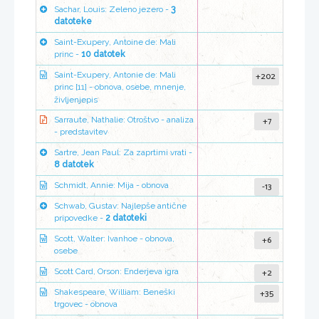
Sachar, Louis: Zeleno jezero -
3
datoteke
Saint-Exupery, Antoine de: Mali
princ -
10 datotek
+202
Saint-Exupery, Antonie de: Mali
princ [11] - obnova, osebe, mnenje,
življenjepis
+7
Sarraute, Nathalie: Otroštvo - analiza
- predstavitev
Sartre, Jean Paul: Za zaprtimi vrati -
8 datotek
-13
Schmidt, Annie: Mija - obnova
Schwab, Gustav: Najlepše antične
pripovedke -
2 datoteki
+6
Scott, Walter: Ivanhoe - obnova,
osebe
+2
Scott Card, Orson: Enderjeva igra
+35
Shakespeare, William: Beneški
trgovec - obnova