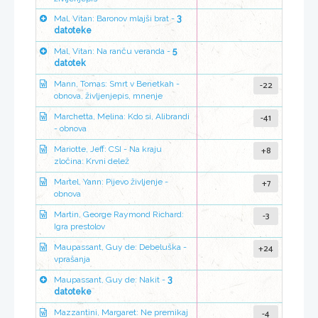
Mal, Vitan: Baronov mlajši brat -
3
datoteke
Mal, Vitan: Na ranču veranda -
5
datotek
-22
Mann, Tomas: Smrt v Benetkah -
obnova, življenjepis, mnenje
-41
Marchetta, Melina: Kdo si, Alibrandi
- obnova
+8
Mariotte, Jeff: CSI - Na kraju
zločina: Krvni delež
+7
Martel, Yann: Pijevo življenje -
obnova
-3
Martin, George Raymond Richard:
Igra prestolov
+24
Maupassant, Guy de: Debeluška -
vprašanja
Maupassant, Guy de: Nakit -
3
datoteke
-4
Mazzantini, Margaret: Ne premikaj