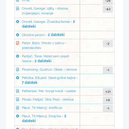
-26
Orfej
-42
Orwell, George: 1984 - obnova,
življenjepis, mnenje
Orwell, George: Živalska farma -
2
datoteki
Otroške pesmi -
2 datoteki
-2
Pahor, Boris: Mesto v zalivu -
predstavitev
Partljič, Tone: Hotel sem prijeti
Sonce -
2 datoteki
-1
Pasewang, Gudrun: Oblak - obnova
Petiška, Eduard: Stare grške bajke -
7 datotek
+21
Petterson, Per: Konje krast - osebe
+6
Pikalo, Matjaž: Stric Pepi - obnova
-1
Plaut, Tit Makcij: Amfitruo
Plaut, Tit Makcij: Dvojčka -
2
datoteki