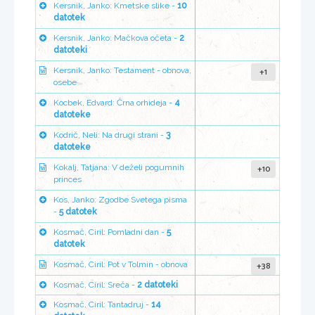
Kersnik, Janko: Kmetske slike -
10
datotek
Kersnik, Janko: Mačkova očeta -
2
datoteki
+1
Kersnik, Janko: Testament - obnova,
osebe
Kocbek, Edvard: Črna orhideja -
4
datoteke
Kodrič, Neli: Na drugi strani -
3
datoteke
+10
Kokalj, Tatjana: V deželi pogumnih
princes
Kos, Janko: Zgodbe Svetega pisma
-
5 datotek
Kosmač, Ciril: Pomladni dan -
5
datotek
+38
Kosmač, Ciril: Pot v Tolmin - obnova
Kosmač, Ciril: Sreča -
2 datoteki
Kosmač, Ciril: Tantadruj -
14