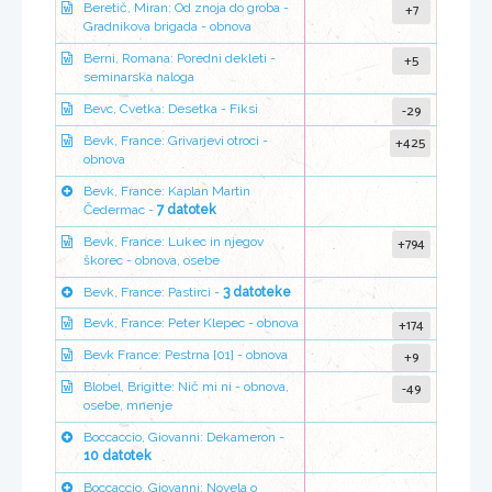
+7
Beretič, Miran: Od znoja do groba -
Gradnikova brigada - obnova
+5
Berni, Romana: Poredni dekleti -
seminarska naloga
-29
Bevc, Cvetka: Desetka - Fiksi
+425
Bevk, France: Grivarjevi otroci -
obnova
Bevk, France: Kaplan Martin
Čedermac -
7 datotek
+794
Bevk, France: Lukec in njegov
škorec - obnova, osebe
Bevk, France: Pastirci -
3 datoteke
+174
Bevk, France: Peter Klepec - obnova
+9
Bevk France: Pestrna [01] - obnova
-49
Blobel, Brigitte: Nič mi ni - obnova,
osebe, mnenje
Boccaccio, Giovanni: Dekameron -
10 datotek
Boccaccio, Giovanni: Novela o