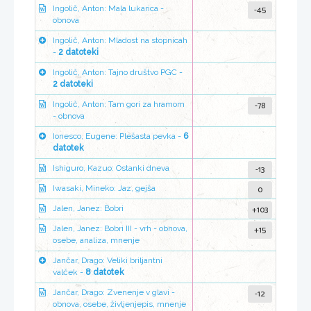
-45
Ingolič, Anton: Mala lukarica -
obnova
Ingolič, Anton: Mladost na stopnicah
-
2 datoteki
Ingolič, Anton: Tajno društvo PGC -
2 datoteki
-78
Ingolič, Anton: Tam gori za hramom
- obnova
Ionesco, Eugene: Plešasta pevka -
6
datotek
-13
Ishiguro, Kazuo: Ostanki dneva
0
Iwasaki, Mineko: Jaz, gejša
+103
Jalen, Janez: Bobri
+15
Jalen, Janez: Bobri III - vrh - obnova,
osebe, analiza, mnenje
Jančar, Drago: Veliki briljantni
valček -
8 datotek
-12
Jančar, Drago: Zvenenje v glavi -
obnova, osebe, življenjepis, mnenje