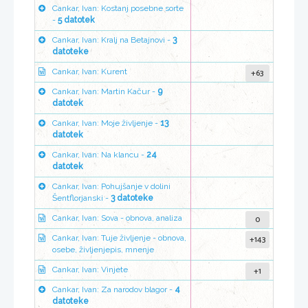
Cankar, Ivan: Kostanj posebne sorte
-
5 datotek
Cankar, Ivan: Kralj na Betajnovi -
3
datoteke
+63
Cankar, Ivan: Kurent
Cankar, Ivan: Martin Kačur -
9
datotek
Cankar, Ivan: Moje življenje -
13
datotek
Cankar, Ivan: Na klancu -
24
datotek
Cankar, Ivan: Pohujšanje v dolini
Šentflorjanski -
3 datoteke
0
Cankar, Ivan: Sova - obnova, analiza
+143
Cankar, Ivan: Tuje življenje - obnova,
osebe, življenjepis, mnenje
+1
Cankar, Ivan: Vinjete
Cankar, Ivan: Za narodov blagor -
4
datoteke