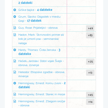
2 datoteki
Grške bajke -
4 datoteke
Grum, Slavko: Dogodek v mestu
Gogi -
17 datotek
+49
Guy, Rose: Prijateljici - obnova
+83
Hadon, Mark: Skrivnostni primer ali
kdo je umoril psa - seminarska
naloga
Hardy, Thomas: Čista ženska -
3
datoteke
+25
Hašek, Jaroslav: Dobri vojak Švejk -
obnova, mnenje
+13
Heliodor: Etiopske zgodbe - obnova,
mnenje
Hemingway, Ernest: Komu zvoni -
2
datoteki
+45
Hemingway, Ernest: Starec in morje
+14
Hemingway, Ernest: Zbogom orožje
- obnova