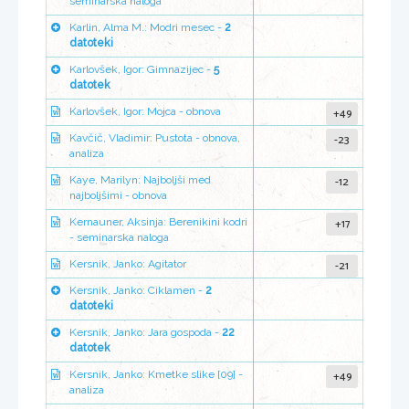
seminarska naloga
Karlin, Alma M.: Modri mesec -
2
datoteki
Karlovšek, Igor: Gimnazijec -
5
datotek
+49
Karlovšek, Igor: Mojca - obnova
-23
Kavčič, Vladimir: Pustota - obnova,
analiza
-12
Kaye, Marilyn: Najboljši med
najboljšimi - obnova
+17
Kernauner, Aksinja: Berenikini kodri
- seminarska naloga
-21
Kersnik, Janko: Agitator
Kersnik, Janko: Ciklamen -
2
datoteki
Kersnik, Janko: Jara gospoda -
22
datotek
+49
Kersnik, Janko: Kmetke slike [09] -
analiza