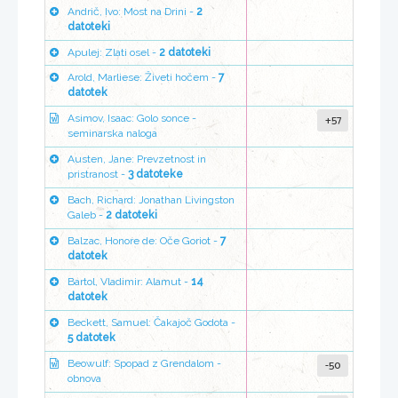
Andrič, Ivo: Most na Drini -
2
datoteki
Apulej: Zlati osel -
2 datoteki
Arold, Marliese: Živeti hočem -
7
datotek
+57
Asimov, Isaac: Golo sonce -
seminarska naloga
Austen, Jane: Prevzetnost in
pristranost -
3 datoteke
Bach, Richard: Jonathan Livingston
Galeb -
2 datoteki
Balzac, Honore de: Oče Goriot -
7
datotek
Bartol, Vladimir: Alamut -
14
datotek
Beckett, Samuel: Čakajoč Godota -
5 datotek
-50
Beowulf: Spopad z Grendalom -
obnova