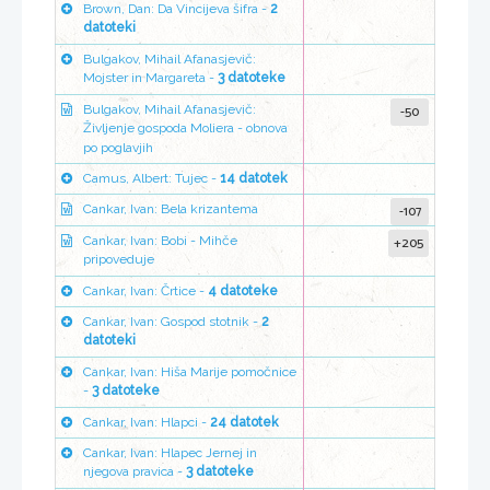
Brown, Dan: Da Vincijeva šifra -
2
datoteki
Bulgakov, Mihail Afanasjevič:
Mojster in Margareta -
3 datoteke
-50
Bulgakov, Mihail Afanasjevič:
Življenje gospoda Moliera - obnova
po poglavjih
Camus, Albert: Tujec -
14 datotek
-107
Cankar, Ivan: Bela krizantema
+205
Cankar, Ivan: Bobi - Mihče
pripoveduje
Cankar, Ivan: Črtice -
4 datoteke
Cankar, Ivan: Gospod stotnik -
2
datoteki
Cankar, Ivan: Hiša Marije pomočnice
-
3 datoteke
Cankar, Ivan: Hlapci -
24 datotek
Cankar, Ivan: Hlapec Jernej in
njegova pravica -
3 datoteke