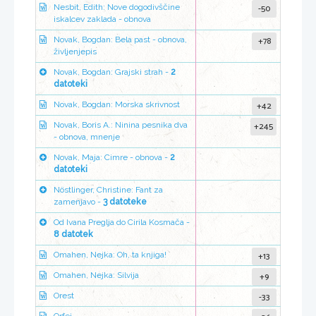
-50
Nesbit, Edith: Nove dogodivščine
iskalcev zaklada - obnova
+78
Novak, Bogdan: Bela past - obnova,
življenjepis
Novak, Bogdan: Grajski strah -
2
datoteki
+42
Novak, Bogdan: Morska skrivnost
+245
Novak, Boris A.: Ninina pesnika dva
- obnova, mnenje
Novak, Maja: Cimre - obnova -
2
datoteki
Nöstlinger, Christine: Fant za
zamenjavo -
3 datoteke
Od Ivana Preglja do Cirila Kosmača -
8 datotek
+13
Omahen, Nejka: Oh, ta knjiga!
+9
Omahen, Nejka: Silvija
-33
Orest