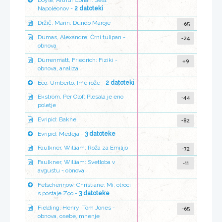
Doyle, Arthur Conan: Šest
Napoleonov -
2 datoteki
-65
Držič, Marin: Dundo Maroje
-24
Dumas, Alexandre: Črni tulipan -
obnova
+9
Dürrenmatt, Friedrich: Fiziki -
obnova, analiza
Eco, Umberto: Ime rože -
2 datoteki
-44
Ekström, Per Olof: Plesala je eno
poletje
-82
Evripid: Bakhe
Evripid: Medeja -
3 datoteke
-72
Faulkner, William: Roža za Emilijo
-11
Faulkner, William: Svetloba v
avgustu - obnova
Felscherinow, Christiane: Mi, otroci
s postaje Zoo -
3 datoteke
-65
Fielding, Henry: Tom Jones -
obnova, osebe, mnenje