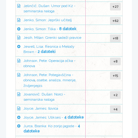
+27
Jelinčič, Dušan: Umor pod K2 -
seminarska naloga
+62
Jenko, Simon: Jeprški učitelj
Jenko, Simon: Tilka -
8 datotek
+18
Jesih, Milan: Grenki sadeži pravice
Jewell, Lisa: Resnica o Melody
Brown -
2 datoteki
+8
Johnson, Pete: Operacija očka -
obnova
+15
Johnson, Pete: Potegavščina -
obnova, osebe, analiza, mnenje,
življenjepis
+2
Jovanovič: Dušan: Norci -
seminarska naloga
+4
Joyce, James: Ilovica
Joyce, James: Ulikses -
4 datoteke
Jurca, Branka: Ko zorijo jagode -
4
datoteke