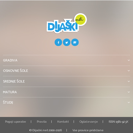
GRADIVA
OSNOVNE ŠOLE
SREDNJE ŠOLE
MATURA
ŠTUDIJ
Pogoji uporabe
Pravila
Kontakt
Oglaševanje
ISSN 1581-923X
© Dijaški.net 2000-2026
Vse pravice pridržane