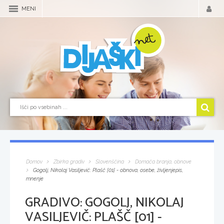
MENI
Domov
Zbirka gradiv
Slovenščina
Domača branja, obnove
Gogolj, Nikolaj Vasiljevič: Plašč [01] - obnova, osebe, življenjepis,
mnenje
GRADIVO:
GOGOLJ, NIKOLAJ
VASILJEVIČ: PLAŠČ [01] -