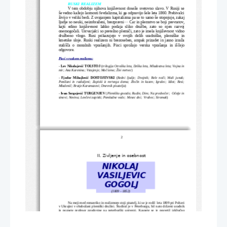
RUSKI REALIZEM 
V tem obdobju njihova književnost doseže svetovno slavo. V Rusiji se
še vedno kažejo lastnosti fevdalizma, ki ga odpravijo šele leta 1860. Prebivalci
živijo v veliki bedi. Z uvajanjem kapitalizma pa se to samo še stopnjuje, zakaj
ljudje so neuki, neizobraženi, brezpravni
 Car in plemstvo se boji prevratov,

kajti   edino   književnost   lahko   podaja   sliko   družbe,   zato   so   njen   razvoj
onemogočali. Ustvarjalci so pretežno plemiči, zato je imela književnost vidno
družbeno   vlogo.   Rusi   prikazujejo   v   svojih   delih   uradniške,   plemiške   in
kmetske sloje. Ruski realizem ni brezoseben, ampak prizadet in jasno izraža
stališča   o   moralnih   vprašanjih.   Pisci   sprožajo   verska   vprašanja   in   iščejo
odgovore.
Pisci v ruskem realizmu:
- 
Lev Nikolajevič TOLSTOJ
 (
trilogija Otroška leta, Deška leta, Mladostna leta; Vojna in
mir; Ana Karenina; Vstajenje; Moč teme; Živi mrtvec
)
-  
Fjodor Mihajlovič DOSTOJEVSKI 
(
Bedni ljudje; Dvojnik; Bele noči; Mali junak;
Ponižani in razžaljeni; Zapiski iz mrtvega doma; Zločin in kazen; Igralec; Idiot; Besi;
Mladenič; Bratje Karamazovi; Dnevnik pisatelja
)
- 
Ivan Sergejevič TURGENJEV 
(
Plemiško gnezdo; Rudin; Dim; Na predvečer;  Očetje in
sinovi; Novina; Lovčevi zapiski; Pomladne vode;  Mesec dni;  Vrabec; Siromak
)
2
II. Zivljenje in osebnost
NIKOLAJ
VASILJEVIC
GOGOLJ
(1809 - 1852)
Na meji med romantiko in realizmom stoji pisatelj, ki se je rodil  leta 1809 pri Poltavi
v Ukrajini v obubožani plemiški družini. Študiral je v Peterburgu, bil nato državni uradnik
in pozneje profesor zgodovine na peterburški univerzi. Kasneje se je posvetil izključno
književnemu ustvarjanju. Veliko je tudi potoval v tujino in nekaj časa živel v zahodni
Evropi, zlasti v Rimu; obiskal je tudi Jeruzalem. Proti koncu življenja je zapadel v verske
krize in v duševno bolezen. Umrl je leta 1852.   
Prvič se pojavi v listu Domovinski zapiski z romantično-folklornimi črticami in pri