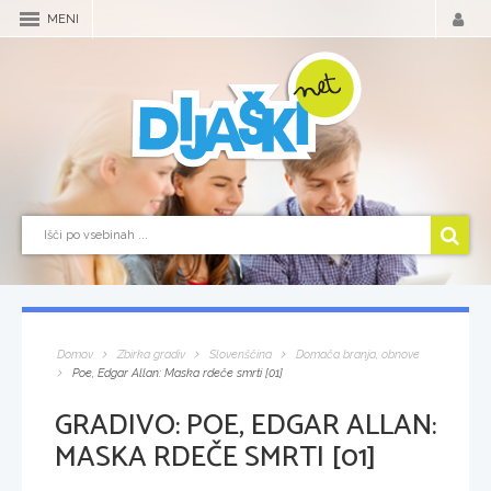
MENI
Domov
Zbirka gradiv
Slovenščina
Domača branja, obnove
Poe, Edgar Allan: Maska rdeče smrti [01]
GRADIVO:
POE, EDGAR ALLAN:
MASKA RDEČE SMRTI [01]