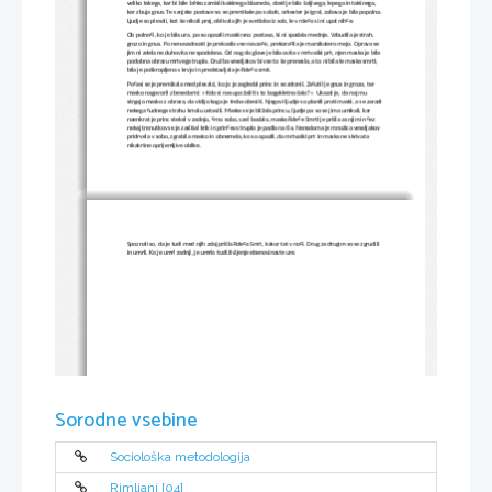
veliko takega, kar bi bile lahko zamisli kakšnega blazneža, dosti je bilo šaljivega, lepega in takšnega, 
kar zbuja gnus. Te sanjske postave so se premikale po sobah, orkester je igral, zabava je bila popolna. 
Ljudje so plesali, kot še nikoli prej, oblivala jih je svetloba iz sob, le v rdečo si ni upal nihče.
Ob polnoči, ko je bila ura, pa so opazili maskirano postavo, ki ni spadala mednje. Vzbudila je strah, 
grozo in gnus. Po nenavadnosti je prekosila vse navzoče, prekoračila je marsikatero mejo. Oprava se 
jim ni zdela ne duhovita ne spodobna. Od nog do glave je bila ovita v mrtvaški prt, njen maska je bila 
podobna obrazu mrtvega trupla. Družba veseljakov bi vse to še prenesla, a to ni bila le maska smrti, 
bila je poškropljena s krvjo in predstavljala je Rdečo smrt.
Počasi se je premikala med plesalci, ko jo je zagledal princ in se zdrznil. Začutil je gnus in grozo, ter 
masko nagovoril z besedami: » Kdo si nas upa žaliti s to bogokletno šalo?«  Ukazal je, da naj mu 
strgajo masko z obraza, da vidijo koga je treba obesiti. Njegovi ljudje so planili proti maski, a se zaradi
nekega čudnega strahu kmalu ustavili. Maska se je bližala princu, ljudje pa so se jima umikali, kar 
naenkrat je princ stekel v zadnjo, črno sobo, vzel bodalo, maska Rdeče Smrti je prišla za njim in čez 
nekaj trenutkov se je zaslišal krik in prinčevo truplo je padlo na tla. Nenadoma je množica veseljakov 
pridrvela v sobo, zgrabila masko in obnemela, ko so opazili, da mrtvaški prt in maska ne skrivata 
nikakršne oprijemljive oblike.
Spoznali so, da je tudi med njih zdaj prišla Rdeča Smrt, kakor tat v noči. Drug za drugim so se zgrudili 
in umrli. Ko je umrl zadnji, je umrlo tudi življenje ebenovinaste ure. 
Sorodne vsebine
Sociološka metodologija
Rimljani [04]