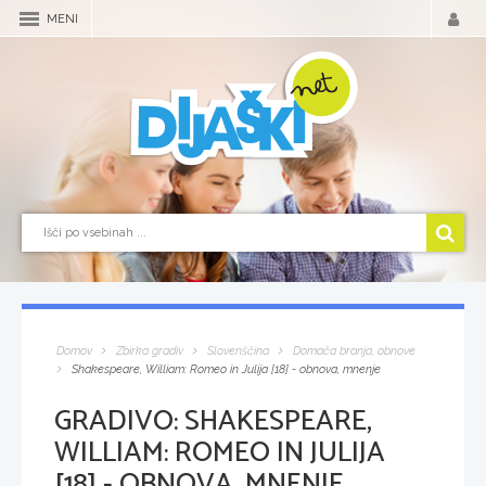
MENI
Domov
Zbirka gradiv
Slovenščina
Domača branja, obnove
Shakespeare, William: Romeo in Julija [18] - obnova, mnenje
GRADIVO:
SHAKESPEARE,
WILLIAM: ROMEO IN JULIJA
[18] - OBNOVA, MNENJE