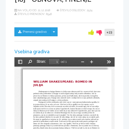
NA VOLJO OD:
21.12.2018
ŠTEVILO OGLEDOV: 2524
ŠTEVILO PRENOSOV: 8546
Skrij/prikaži meni
Prenesi gradivo
+23
Vsebina gradiva
Stran:
od 1
Preklopi
Najdi
Pomanjšaj
Povečaj
Orodja
stransko
vrstico
WILLIAM SHAKESPEARE: ROMEO IN 
JULIJA
Shakespearovo knjigo Romeo in Julija smo obravnavali že v osnovni šoli, kjer smo
prebrali nekaj odlomkov iz knjige in tudi zaigrali nekaj bolj znanih odlomkov, kot so 
prizor ko se Romeo in Julija spoznata, prizor pod balkonom, skrivna poroka in tragična 
smrt zaljubljenega para. Knjigo smo omenili tudi v srednji šoli in iz nje prebrali odlomek, 
ampak sem sedaj prvič knjigo v celoti prebrala. 
Knjiga mi je bila vsebinsko zelo všeč, saj je v njej opisana ljubezenska zgodba, ki 
jo pozna skoraj, če ne celo cel svet. Všeč mi je da je zgodba ves čas napeta, saj se 
zaljubita točno človeka, ki bi se morala na smrt sovražiti, že zaradi tega, ker se sovražijo 
tudi njuni starši in to ravno na plesu Capuletovih, kamor Romeo ni imel vstopa. Ko sta se 
Julija in Romeo prvič videla on ni vedel da je ona edina hči Capuletovih, prav tako pa ona
ni vedela da je on edini sin v družini Montegovih. Ko sta se tega zavedla je bilo že 
prepozno, saj sta se zaljubila na prvi pogled. Ves čas jima pomaga Lorenzo, saj misli da 
bo tako pobotal družini, ki sta sprti že tako dolgo, da več ne vesta zakaj sta se sploh sprli. 
Po moje je zgodba kar verjetna za 16. stoletje, saj so takrat starši zelo močno vplivali na 
poroke in prihodnost svojih otrok. Tudi zato je bilo precej skrivnih porok, pobegov od 
doma ali celo skupnih samomorov, kot v tej zgodbi. Všeč mi je bilo to kako Julijina 
pestunja pomaga Juliji in ji uredi skrivno poroko z Romeom, ker se potem res na skrivaj 
poročita, kljub temu da se poznata komaj nekaj ur. Všeč mi je tudi to, da sta se Romeo in 