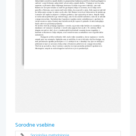
Julija kljub sovraštvu njunih družin in prepovedani ljubezni poročila in hotela pobegniti in
zaživeti  svoje življenje, nekje daleč od sovraštva njunih družin. V knjigi je ves čas neka 
napetost, saj Romeo ubije Julijinega bratranca Tybalta in ga nato izženejo, zato tudi 
Romeo ne izve pravočasno za načrt ki ga skujeta Julija in Lorenzo, da se Julija ne bi 
poročila s Parisom, saj si njeni starši zelo želijo, da se poroči z njim. Zelo napet je tudi del
ko Julija spije »strup« in umre za dva dni. Ker Romeo izve da je Julija mrtva še preden ga 
Lorenzev sel najde se odpravi v Julijino grobnico, kjer spije strup in umre. Ampak Julija 
se točno takrat prebudi in ga vidi mrtvega, zato še ona naredi samomor, tako da se zabode 
z njegovim nožem. Naslednji dan Capuletovi najdejo mrtev zaljubljen par v grobnici in 
izvejo resnico o njiju. Komaj smrt lastnih otrok jih »spravi k pameti« in tako zakopljejo 
bojno sekiro in postanejo prijatelji. 
Ni mi bilo všeč da je knjiga napisana v verzih, saj je tako težje berljiva in razumljiva, saj 
dandanes več romanov ne pišejo v verzih tako pogosto kot so jih v 16. stoletju. Med 
drugim mi tudi ni všeč, da si v modernejših časih mladi vzamejo konec tragedije, v 
katerem se Romeo in Julija ubijeta, sicer nenačrtovano za nekakšen vzor in gredo delat 
samomore.
Knjiga mi je bila vsebinsko všeč, malo težje razumljiva, ker je napisana v verzih, 
ampak sem vse razumela. Ogledala sem si tudi film, ki mi ni bil tako všeč kot knjiga, saj 
sem pričakovala zgodbo postavljeno v 12. stoletje in ne v današnji čas, kjer se streljajo s 
pištolami in kjer se na koncu Julija ubije z Romeovo pištolo in ne z njegovim nožem. 
Všeč mi je pa tudi to, da je Lorenzo s poroko in svojo pomočjo pobotal Capuletove in 
Montegove, ampak na malo drugačen način kot si je on predstavljal. 
Sorodne vsebine
Sociološka metodologija