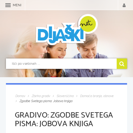
MENI
Domov
Zbirka gradiv
Slovenščina
Domača branja, obnove
Zgodbe Svetega pisma: Jobova knjiga
GRADIVO:
ZGODBE SVETEGA
PISMA: JOBOVA KNJIGA