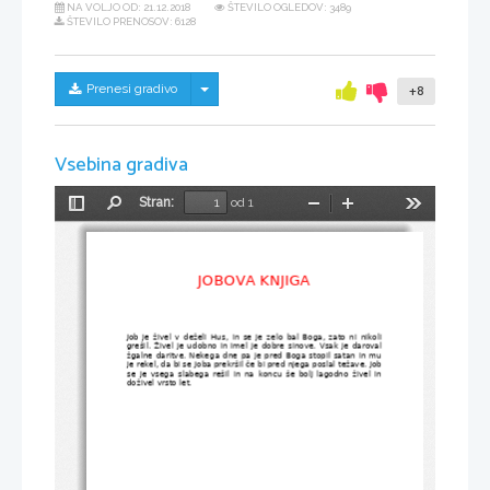
NA VOLJO OD:
21.12.2018
ŠTEVILO OGLEDOV: 3489
ŠTEVILO PRENOSOV: 6128
Skrij/prikaži meni
Prenesi gradivo
+8
Vsebina gradiva
Stran:
od 1
Preklopi
Najdi
Pomanjšaj
Povečaj
Orodja
stransko
vrstico
JOBOVA KNJIGA
Job je živel v deželi Hus, in se je zelo bal Boga, zato ni nikoli
grešil. Živel je udobno in imel je dobre sinove. Vsak je daroval
žgalne daritve. Nekega dne pa je pred Boga stopil satan in mu
je rekel, da bi se Joba prekršil če bi pred njega poslal težave. Job
se je  vsega  slabega  rešil  in  na  koncu  še bolj  lagodno  živel  in
doživel vrsto let.