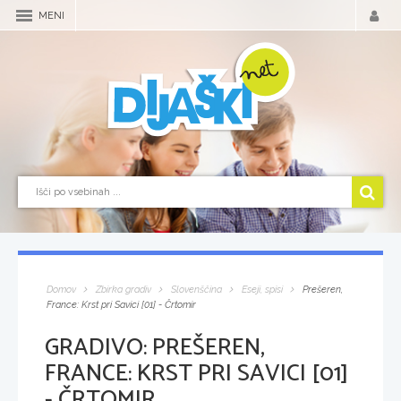
MENI
Domov
Zbirka gradiv
Slovenščina
Eseji, spisi
Prešeren,
France: Krst pri Savici [01] - Črtomir
GRADIVO:
PREŠEREN,
FRANCE: KRST PRI SAVICI [01]
- ČRTOMIR