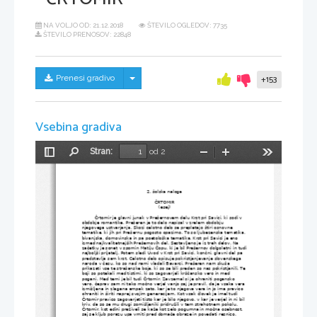
NA VOLJO OD:
21.12.2018
ŠTEVILO OGLEDOV: 7735
ŠTEVILO PRENOSOV: 22848
Skrij/prikaži meni
Prenesi gradivo
+153
Vsebina gradiva
Stran:
od 2
Preklopi
Najdi
Pomanjšaj
Povečaj
Orodja
stransko
vrstico
2. šolska naloga
ČRTOMIR
(esej)
Črtomir je glavni junak v Prešernovem delu Krst pri Savici, ki sodi v 
obdobje romantike. Prešeren je to delo napisal v zrelem obdobju 
njegovega ustvarjanja. Skozi celotno delo se prepletajo štiri osnovne 
tematike, ki jih pri Prešernu pogosto opazimo. To so ljubezenska tematika, 
bivanjska, domovinska in pa poetološka tematika. Krst pri Savici je eno 
izmed najkvalitetnejših Prešernovih del. Sestavljeno je iz treh delov. Na 
začetku je sonet v spomin Matiju Čopu, ki je bil Prešernov dolgoletni in tudi
najboljši prijatelj. Potem sledi Uvod v Krst pri Savici, končni, glavni del pa 
predstavlja sam krst. Celotno delo opisuje pokristjanjevanje slovenskega 
naroda v času, ko so nad nami vladali Bavarci. Prešeren nam skuša 
prikazati vse te strašanske boje, ki so se bili preden so nas pokristjanili. Te 
boji so potekali med tistimi, ki so zagovarjali krščansko vero in med 
pogani. Med temi je bil tudi Črtomir. Zavzemal si je ohraniti pogansko 
vero, čeprav sam ni tako močno verjel vanjo saj je pravil, da je vsaka vera 
izmišljena in zlagana ampak zato, ker je to njegova vera in jo ima pravico 
ohraniti in širiti naprej svojim generacijam. Kot vsak človek je imel tudi 
Črtomir pravico zagovarjati tisto kar je bilo njegovo, v kar je verjel in ni bil 
kriv, da so se mu drugi somišljeniki pridružili v tem strahotnem pokolu. 
Črtomir, kot edini preživeli se kaže kot zelo pogumna in močna osebnost, 
saj se kljub porazu upa vrniti pred domače obraze in povedati resnico.