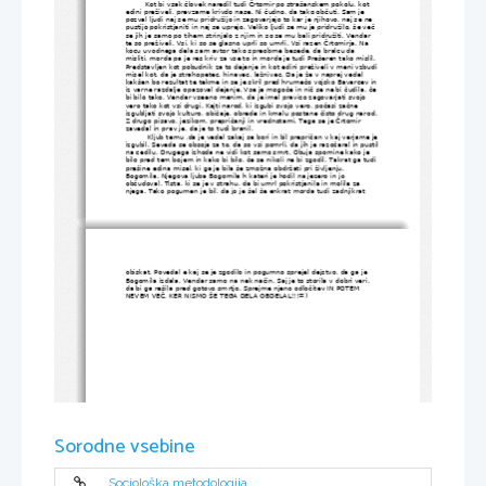
Kot bi vsak človek naredil tudi Črtomir po strašanskem pokolu, kot 
edini preživeli, prevzame krivdo nase. Ni čudno, da tako občuti. Sam je 
pozval ljudi naj se mu pridružijo in zagovarjajo to kar je njihovo, naj se ne 
pustijo pokristjaniti in naj se uprejo. Veliko ljudi se mu je pridružilo, še več 
se jih je samo po tihem strinjalo z njim in so se mu bali pridružiti. Vendar 
te so preživeli. Vsi, ki so se glasno uprli so umrli. Vsi razen Črtomirja. Na 
kocu uvodnega dela sam avtor tako spreobrne besede, da bralcu da 
misliti, morda pa je res kriv za vse to in morda je tudi Prešeren tako mislil. 
Predstavljen kot pobudnik za to dejanje in kot edini preživeli v meni vzbudi
misel kot, da je strahopetec, hinavec, lažnivec. Da je že v naprej vedel 
kakšen bo rezultat te tekme in se je skril pred hrumečo vojsko Bavarcev in 
iz varne razdalje opazoval dejanje. Vse je mogoče in nič se ne bi čudila, če 
bi bilo tako. Vendar vseeno menim, da je imel pravico zagovarjati svojo 
vero tako kot vsi drugi. Kajti narod, ki izgubi svojo vero, počasi začne 
izgubljati svojo kulturo, običaje, obrede in kmalu postane čisto drug narod.
Z drugo pisavo, jezikom, prepričanji in vrednotami. Tega se je Črtomir 
zavedal in prav je, da je to tudi branil.
 Kljub temu ,da je vedel zakaj se bori in bil prepričan v kaj verjame je
izgubil. Seveda se obsoja za to, da so vsi pomrli, da jih je razočaral in pustil
na cedilu. Drugega izhoda ne vidi kot samo smrt. Obuja spomine kako je 
bilo pred tem bojem in kako bi bilo, če se nikoli ne bi zgodil. Takrat ga tudi 
prešine edina misel, ki ga je bila še zmožna obdržati pri življenju. 
Bogomila. Njegova ljuba Bogomila h kateri je hodil na jezero in jo 
občudoval. Tista, ki se je v strahu, da bi umrl pokristjanila in molila za 
njega. Tako pogumen je bil, da jo je šel še enkrat morda tudi zadnjikrat 
obiskat. Povedal e kaj se je zgodilo in pogumno sprejel dejstvo, da ga je 
Bogomila izdala. Vendar samo na nek način. Saj je to storila v dobri veri, 
da bi ga rešila pred gotovo smrtjo. Sprejme njeno odločitev IN POTEM 
NEVEM VEČ, KER NISMO ŠE TEGA DELA OBDELAL!!!=) 
Sorodne vsebine
Sociološka metodologija