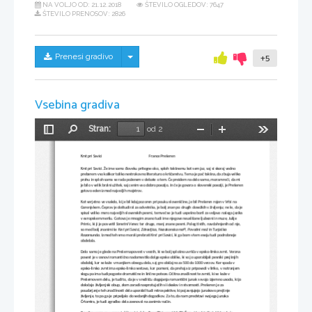
NA VOLJO OD:
21.12.2018
ŠTEVILO OGLEDOV: 7647
ŠTEVILO PRENOSOV: 2826
Skrij/prikaži meni
Prenesi gradivo
+5
Vsebina gradiva
Stran:
od 2
Preklopi
Najdi
Pomanjšaj
Povečaj
Orodja
stransko
vrstico
Krst pri Savici
France Prešeren
Krst pri Savici. Že ime samo človeku pritegne oko, sploh takšnemu kot sem jaz, saj si skoraj vedno 
preberem vso kolikor toliko nestrokovno literaturo o krščanstvu. Tema je pač takšna, da zbuja veliko 
prahu in sploh sama se rada poženem v debate o tem. Če preidem na delo samo, moram reči, da mi 
je bilo v velik bralni užitek, saj cenim vso dobro poezijo. In če je govora o slovenski poeziji, je Prešeren
gotovo eden izmed največjih mojstrov.
Kot verjetno ve vsakdo, ki je bil kdaj pozoren pri pouku slovenščine, je bil Prešeren rojen v Vrbi na 
Gorenjskem. Čeprav je doštudiral za odvetnika, je bolj znan po drugih dosežkih v življenju; ne le, da je
spisal veliko mero največjih slovenskih pesmi, temveč se je tudi uspešno boril za veljavo našega jezika
v evropskem merilu. Gotovo je mnogim znano tudi ime njegove neuslišane ljubezni in muze, Julije 
Primic, ki ji je posvetil 
Sonetni Venec
 ter druge, manj znane pesmi. Poleg tistih, navdahnjenih od nje, 
so med bolj znanimi še 
Krst pri Savici, Zdravljica, Nezakonska mati, Povodni mož in Turjaška 
Rozamunda
. Izmed teh smo morali prebrati 
Krst pri Savici
, ki ga bom v tem eseju tudi podrobneje 
obdelala.
Delo samo je glede na Prešerna povest v verzih, ki se bolj splošno uvršča v epsko-lirsko zvrst. Verzna 
povest je v osnovi romantično nadomestilo dolge epske oblike, ki so jo uporabljali pesniki prejšnjih 
obdobij, kar se kaže v manjšem obsegu dela, saj gre običajno za 500 do 1000 verzov. Ker spada v 
epsko-lirsko zvrst ima epsko-lirsko sestavo, kar pomeni, da prehaja iz pripovedi v liriko, v notranjem 
slogu pa ima tudi pogoste dramatične in lirične poteze. Očitna značilnost te zvrsti, ki se kaže v 
Prešernovem delu, je tudi to, da je v središču dogajanja romantični junak s svojo izjemno usodo, ki jo 
določajo življenjski obup, zlom zaradi nasprotujočih si idealov in stvarnosti. Prešeren je za 
poudarjanje teh značilnosti dela uporabil tudi retrospektive, ki pojasnjujejo junakovo prejšnje 
življenje, to pa ga je pripeljalo do sedanjih dogodkov. Za to, da nam predstavi svojega junaka 
Črtomira, je tudi zgradbo dela zasnoval na zanimiv način.