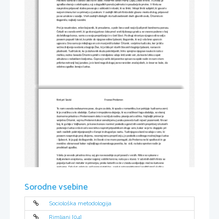
Pesnitev sama se v osnovi deli na tri dele: 
Posvetilni sonet Matiji Čopu, Uvod in Krst
. V 
Uvodu
 je 
zgradba skoraj v celoti epska, saj o dogodkih poroča jedrnato in poudarja le prvine. V 
Krstu
 se 
nasprotno pripoved stalno povezuje z odstavki in stavki, ki so lirski. Vstopi lirski subjekt, ki govori v 
svojem imenu ter se primerja z junakom. V zadnjih kiticah 
Krsta
 dobi glavno mesto dialog, pripoved 
pa se umakne v ozadje. V teh zadnjih dialogih sta tudi osebnosti dveh glavnih oseb, Črtomira in 
Bogomile, najbolj razvidni.
Prvi je neustrašen, srčen bojevnik, ki preudarno, a poln besa vodi svoje ljudi proti končnemu porazu. 
Četudi se zaveda smrti, ki ga skoraj gotovo čaka pred vrati Ajdovega gradca, se vseeno požene v boj 
do bridkega konca, samo za svoja prepričanja in v čast Slavi. Po drugi strani pa njegova silna volja 
povsem popusti takrat, ko pride do njegove edine ljubezni, Bogomile, ki se ji vda brez upora in 
ugovora. Ona sama je milejšega srca in manj srdita kakor Črtomir, verjetno tudi zato, ker je bila 
večino življenja svečenica boginje Žive, ki je bila pri starih Slovanih boginja ljubezni, narave in 
plodnosti. Tudi takrat, ko jo duhovnik skuša pokristjaniti, hitro sprejme njegove nauke in nato z 
mehko, nežno besedo Črtomira prisili v miroljubno vdajo krščanski veri, da bosta lahko zopet 
združena v nebeškem kraljestvu. Čeprav je velik del pesnitve spisan na epski način in nam s tem 
prikriva notranji boj junakov, je iz končnega dialoga jasno razviden značaj obeh, iz česar se kaže, da 
celotno zgodbo ženejo čustva.
Krst pri Savici
France Prešeren
To nam seveda nedvoumno pove, da gre za delo, ki spada v romantiko, kar potrjuje tudi sama zvrst, 
ki je značilna za to obdobje. Čustva in impulzivna dejanja, ki so značilnost tega obdobja, so skoraj 
čezmerno prisotna v Prešernovem delu in so kljub načinu pisanja zelo očitna. Najboljši primer je 
verjetno Črtomir, saj mu Prešeren kakor osrednjemu junaku posveča tudi največ pozornosti. Krvavi 
boj, ki ga bije z Valjhunom, je konec koncev namreč posledica gorečnih verskih prepričanj iz katerih 
poženejo čustva srda in celo sovraštva naproti pripadnikom druge vere, kakor se je to dogajalo pri 
vseh nasilnih pokristjanjevanjih v Evropi in drugod po svetu. Tudi njegova končna vdaja v vero, ki 
povsem nasprotuje prej divjemu, neomajnemu prepričanju, je posledica edinega močnejšega čustva 
– ljubezni, ki jo goji do Bogomile. In človek si ne more pomagati, da Prešerna ne bi spoštoval in ga 
resnično obravnaval kakor najboljšega slovenskega pesnika, ko  vidi, na kako spreten način je 
predstavil zgodbo.
V delu je seveda prisotna rima, saj gre navsezadnje za pripoved v verzih. Kitice so spisane v 
italijanskem enajstercu, vendar najprej v obliki tercine, nato pa v stanci. V začetnih delih 
Krsta
 se 
pojavlja tudi več metafor in primerjav, preko katerih se že v 
Uvodu
 uveljavljajo močne čustvene 
sestavine. Delo kot celota je večinoma sintetično, z nekaj retrospektivnimi (analitičnimi) vložki v 
Krstu
. Vsa slogovna sredstva, ki jih Prešeren uporablja v tem delu, skupaj z značaji oseb ustvarijo 
edinstveno zgodbo.
Sorodne vsebine
Prešeren začne s trikitičnim  posvetilom Matiji Čopu, nato pa sledi 
Uvod
. Tam nam sprva opiše 
situacijo, ki že dolgo divja v kranjskih deželah in kratko povzame vse, kar se je do tedaj pripetilo. Nato
sledi podrobnejše opisovanje obleganja in krvavega boja, ki sledi neke viharne noči. Po tistem, ko 
Valjhun ne najde Črtomira med mrtvimi, sledi 
Krst
. Prvih nekaj kitic nam opiše Bohinjsko jezero in v 
retrospektivi tudi dogodke, skozi katere sta se srečala Bogomila in Črtomir ter njuno ljubezen, 
Sociološka metodologija
kasneje pa še njegov odhod v vojsko in ločitev. Ko se po končani bitki pri Ajdovem gradcu vrne k 
jezeru, vendar ga pred samomorom zadrži želja po tem, da bi še enkrat ugledal Bogomilo. Ribič ga 
pred Valjhunom odpelje v varno zavetje slapa Savice, kjer počaka nanj in Bogomilo, vendar ta s seboj 
pripelje še duhovnika. Sledi končni dialog, v katerem ona prizna, da se je spremenila v krščansko vero 
Rimljani [04]
in v kakšni zmoti je živela do tedaj. Nato mu pove tudi, da bosta lahko združena šele v nebeškem 