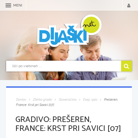
MENI
Domov
Zbirka gradiv
Slovenščina
Eseji, spisi
Prešeren,
France: Krst pri Savici [07]
GRADIVO:
PREŠEREN,
FRANCE: KRST PRI SAVICI [07]